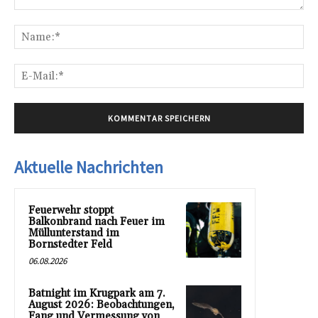
Kommentar:
Na
E-
Mai
Aktuelle Nachrichten
Feuerwehr stoppt
Balkonbrand nach Feuer im
Müllunterstand im
Bornstedter Feld
06.08.2026
Batnight im Krugpark am 7.
August 2026: Beobachtungen,
Fang und Vermessung von