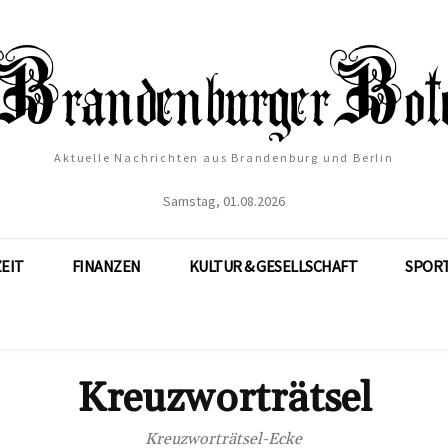
Aktuelle Nachrichten aus Brandenburg und Berlin
Samstag, 01.08.2026
ZEIT
FINANZEN
KULTUR & GESELLSCHAFT
SPOR
Kreuzworträtsel
Kreuzworträtsel-Ecke