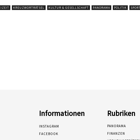
IZEIT
KREUZWORTRÄTSEL
KULTUR & GESELLSCHAFT
PANORAMA
POLITIK
SPOR
Informationen
Rubriken
PANORAMA
INSTAGRAM
FINANZEN
FACEBOOK