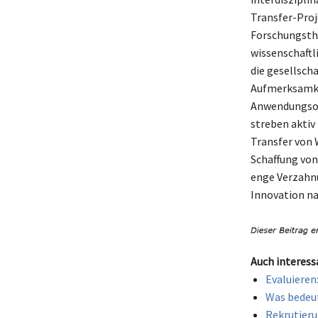
Transfer-Proj
Forschungsthe
wissenschaftl
die gesellscha
Aufmerksamkei
Anwendungsori
streben aktiv
Transfer von 
Schaffung von
enge Verzahnu
Innovation na
Auch interess
Evaluieren
Was bedeut
Rekrutieru