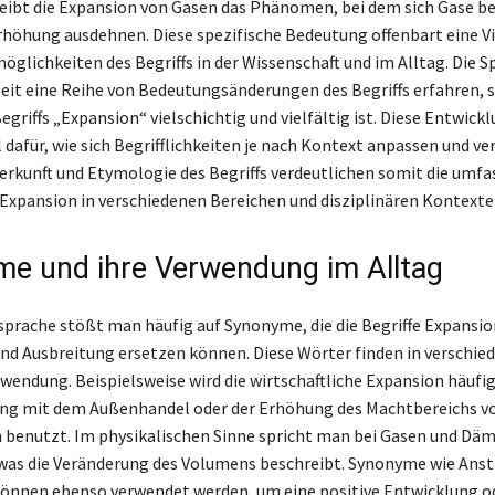
eibt die Expansion von Gasen das Phänomen, bei dem sich Gase be
öhung ausdehnen. Diese spezifische Bedeutung offenbart eine Vi
lichkeiten des Begriffs in der Wissenschaft und im Alltag. Die S
Zeit eine Reihe von Bedeutungsänderungen des Begriffs erfahren, s
egriffs „Expansion“ vielschichtig und vielfältig ist. Diese Entwickl
 dafür, wie sich Begrifflichkeiten je nach Kontext anpassen und v
erkunft und Etymologie des Begriffs verdeutlichen somit die umf
Expansion in verschiedenen Bereichen und disziplinären Kontexte
e und ihre Verwendung im Alltag
ssprache stößt man häufig auf Synonyme, die die Begriffe Expansio
d Ausbreitung ersetzen können. Diese Wörter finden in verschie
endung. Beispielsweise wird die wirtschaftliche Expansion häufig
 mit dem Außenhandel oder der Erhöhung des Machtbereichs v
enutzt. Im physikalischen Sinne spricht man bei Gasen und Däm
as die Veränderung des Volumens beschreibt. Synonyme wie Anst
önnen ebenso verwendet werden, um eine positive Entwicklung o