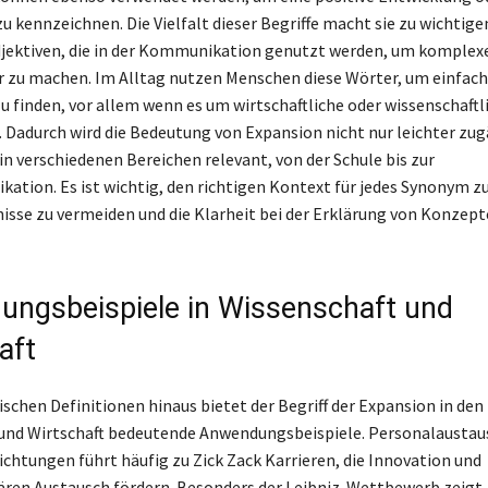
u kennzeichnen. Die Vielfalt dieser Begriffe macht sie zu wichtig
djektiven, die in der Kommunikation genutzt werden, um komple
r zu machen. Im Alltag nutzen Menschen diese Wörter, um einfac
u finden, vor allem wenn es um wirtschaftliche oder wissenschaftl
Dadurch wird die Bedeutung von Expansion nicht nur leichter zug
in verschiedenen Bereichen relevant, von der Schule bis zur
tion. Es ist wichtig, den richtigen Kontext für jedes Synonym z
isse zu vermeiden und die Klarheit bei der Erklärung von Konzept
ngsbeispiele in Wissenschaft und
aft
ischen Definitionen hinaus bietet der Begriff der Expansion in den
und Wirtschaft bedeutende Anwendungsbeispiele. Personalaustau
ichtungen führt häufig zu Zick Zack Karrieren, die Innovation und
nären Austausch fördern. Besonders der Leibniz-Wettbewerb zeigt,