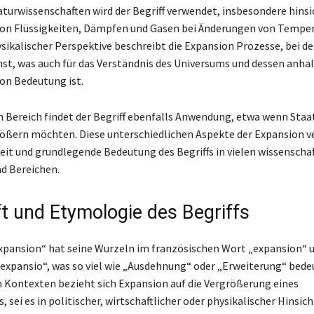
aturwissenschaften wird der Begriff verwendet, insbesondere hinsi
on Flüssigkeiten, Dämpfen und Gasen bei Änderungen von Temper
ysikalischer Perspektive beschreibt die Expansion Prozesse, bei d
t, was auch für das Verständnis des Universums und dessen anha
on Bedeutung ist.
n Bereich findet der Begriff ebenfalls Anwendung, etwa wenn Staa
rößern möchten. Diese unterschiedlichen Aspekte der Expansion v
keit und grundlegende Bedeutung des Begriffs in vielen wissenscha
nd Bereichen.
t und Etymologie des Begriffs
Expansion“ hat seine Wurzeln im französischen Wort „expansion“ 
„expansio“, was so viel wie „Ausdehnung“ oder „Erweiterung“ bedeu
 Kontexten bezieht sich Expansion auf die Vergrößerung eines
 sei es in politischer, wirtschaftlicher oder physikalischer Hinsicht