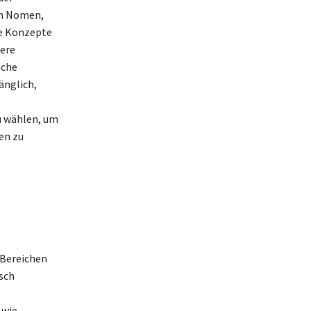
en Nomen,
xe Konzepte
here
iche
änglich,
u wählen, um
en zu
 Bereichen
sch
 wie