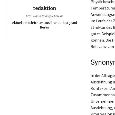
Physik beschr
redaktion
Temperaturerh
Anwendungsmög
https://brandenburger-bote.de
im Laufe der 
Aktuelle Nachrichten aus Brandenburg und
Struktur des B
Berlin
gutes Beispiel
können. Die H
Relevanz von 
Synonym
In der Alltag
Ausdehnung un
Kontexten Anw
Zusammenhang
Unternehmen b
Ausdehnung, w
Progression k