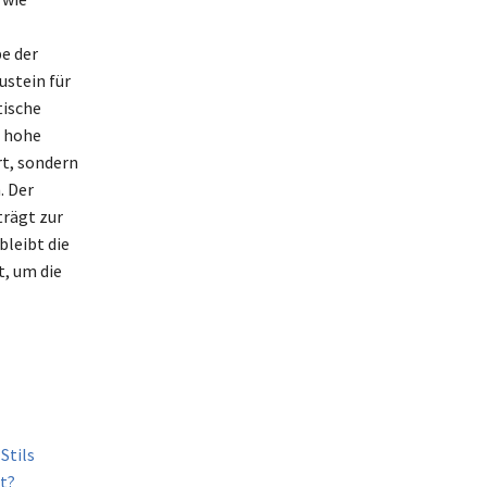
e der
ustein für
tische
e hohe
rt, sondern
. Der
trägt zur
bleibt die
t, um die
Stils
t?