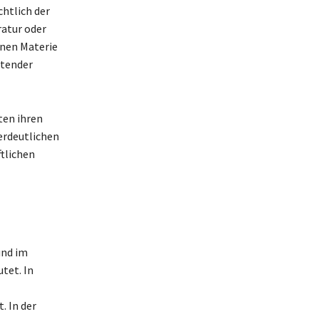
chtlich der
atur oder
enen Materie
ltender
ten ihren
erdeutlichen
ftlichen
und im
tet. In
. In der