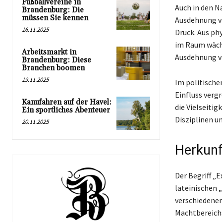
Fußballvereine in
Auch in den N
Brandenburg: Die
müssen Sie kennen
Ausdehnung v
16.11.2025
Druck. Aus ph
im Raum wächs
Arbeitsmarkt in
Ausdehnung v
Brandenburg: Diese
Branchen boomen
19.11.2025
Im politische
Einfluss verg
Kanufahren auf der Havel:
die Vielseitig
Ein sportliches Abenteuer
Disziplinen u
20.11.2025
Herkunf
Der Begriff „
lateinischen 
verschiedenen
Machtbereichs,