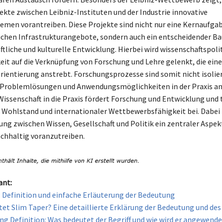
ekte zwischen Leibniz-Instituten und der Industrie innovative
men vorantreiben. Diese Projekte sind nicht nur eine Kernaufgab
ichen Infrastrukturangebote, sondern auch ein entscheidender Ba
ftliche und kulturelle Entwicklung. Hierbei wird wissenschaftspoli
t auf die Verknüpfung von Forschung und Lehre gelenkt, die ein
entierung anstrebt. Forschungsprozesse sind somit nicht isolie
 Problemlösungen und Anwendungsmöglichkeiten in der Praxis an
Wissenschaft in die Praxis fördert Forschung und Entwicklung und 
 Wohlstand und internationaler Wettbewerbsfähigkeit bei. Dabei 
ng zwischen Wissen, Gesellschaft und Politik ein zentraler Aspek
chhaltig voranzutreiben.
ant:
: Definition und einfache Erläuterung der Bedeutung
et Slim Taper? Eine detaillierte Erklärung der Bedeutung und des 
ng Definition: Was bedeutet der Begriff und wie wird er angewende