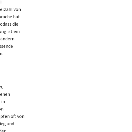
i
elzahl von
prache hat
odass die
ung ist ein
erändern
assende
n.
n,
denen
 in
on
pfen oft von
ieg und
der