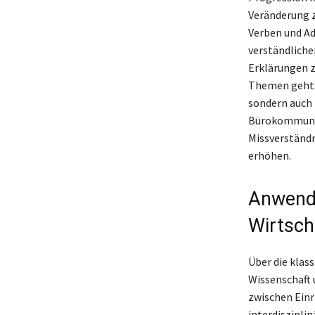
Veränderung z
Verben und A
verständliche
Erklärungen z
Themen geht. 
sondern auch 
Bürokommunika
Missverständn
erhöhen.
Anwendu
Wirtsch
Über die klass
Wissenschaft 
zwischen Einr
interdiszipli