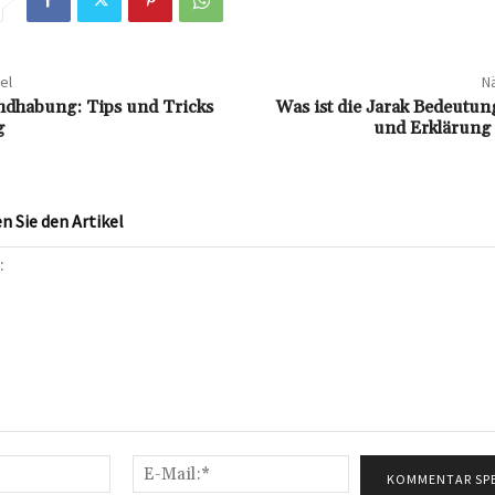
el
Nä
ndhabung: Tips und Tricks
Was ist die Jarak Bedeutun
g
und Erklärung 
 Sie den Artikel
Name:*
E-
Mail:*