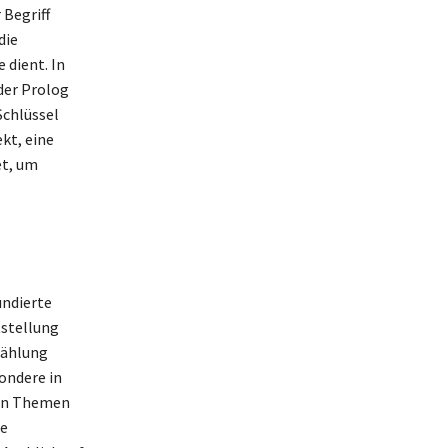
 Begriff
die
 dient. In
 der Prolog
Schlüssel
kt, eine
et, um
undierte
tstellung
zählung
ondere in
den Themen
te