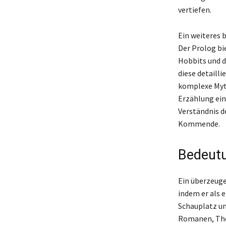
vertiefen.
Ein weiteres b
Der Prolog bi
Hobbits und d
diese detailli
komplexe Myth
Erzählung ein
Verständnis d
Kommende.
Bedeutu
Ein überzeugen
indem er als 
Schauplatz un
Romanen, Thea