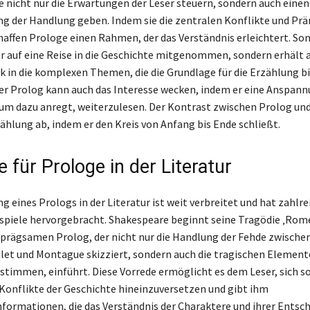
ie nicht nur die Erwartungen der Leser steuern, sondern auch einen
ng der Handlung geben. Indem sie die zentralen Konflikte und Pr
chaffen Prologe einen Rahmen, der das Verständnis erleichtert. Som
ur auf eine Reise in die Geschichte mitgenommen, sondern erhält 
ck in die komplexen Themen, die die Grundlage für die Erzählung bi
er Prolog kann auch das Interesse wecken, indem er eine Anspann
kum dazu anregt, weiterzulesen. Der Kontrast zwischen Prolog un
zählung ab, indem er den Kreis von Anfang bis Ende schließt.
e für Prologe in der Literatur
 eines Prologs in der Literatur ist weit verbreitet und hat zahlre
piele hervorgebracht. Shakespeare beginnt seine Tragödie ‚Rome
prägsamen Prolog, der nicht nur die Handlung der Fehde zwische
let und Montague skizziert, sondern auch die tragischen Elemente
timmen, einführt. Diese Vorrede ermöglicht es dem Leser, sich sof
onflikte der Geschichte hineinzuversetzen und gibt ihm
formationen, die das Verständnis der Charaktere und ihrer Entsc