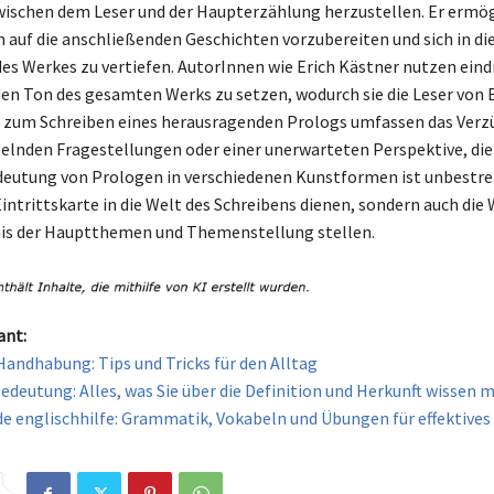
ischen dem Leser und der Haupterzählung herzustellen. Er ermö
h auf die anschließenden Geschichten vorzubereiten und sich in di
s Werkes zu vertiefen. AutorInnen wie Erich Kästner nutzen eind
en Ton des gesamten Werks zu setzen, wodurch sie die Leser von 
s zum Schreiben eines herausragenden Prologs umfassen das Verz
selnden Fragestellungen oder einer unerwarteten Perspektive, die
deutung von Prologen in verschiedenen Kunstformen ist unbestreit
Eintrittskarte in die Welt des Schreibens dienen, sondern auch die
nis der Hauptthemen und Themenstellung stellen.
ant:
andhabung: Tips und Tricks für den Alltag
deutung: Alles, was Sie über die Definition und Herkunft wissen 
 englischhilfe: Grammatik, Vokabeln und Übungen für effektives