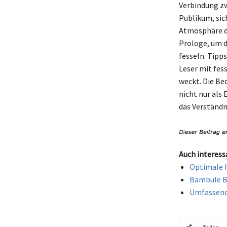
Verbindung zw
Publikum, sic
Atmosphäre de
Prologe, um d
fesseln. Tipp
Leser mit fes
weckt. Die Be
nicht nur als 
das Verständ
Auch interess
Optimale H
Bambule Be
Umfassende