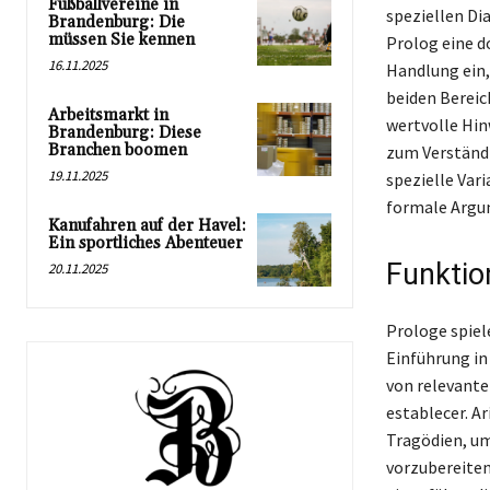
Fußballvereine in
speziellen Di
Brandenburg: Die
müssen Sie kennen
Prolog eine do
16.11.2025
Handlung ein,
beiden Bereich
Arbeitsmarkt in
wertvolle Hin
Brandenburg: Diese
Branchen boomen
zum Verständn
19.11.2025
spezielle Var
formale Argum
Kanufahren auf der Havel:
Ein sportliches Abenteuer
Funktio
20.11.2025
Prologe spiel
Einführung in
von relevante
establecer. A
Tragödien, u
vorzubereiten