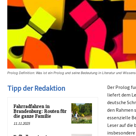
Prolog Definition: Was ist ein Prolog und seine Bedeutung in Literatur und Wissen
Tipp der Redaktion
Der Prolog fu
liefert dem L
deutsche Schr
Fahrradfahren in
den Rahmen se
Brandenburg: Routen für
die ganze Familie
essenzielle Be
11.11.2025
Leser auf die
insbesondere 