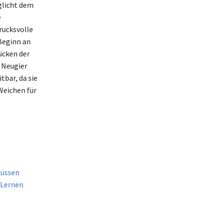
glicht dem
e
rucksvolle
Beginn an
ücken der
 Neugier
bar, da sie
 Weichen für
müssen
 Lernen