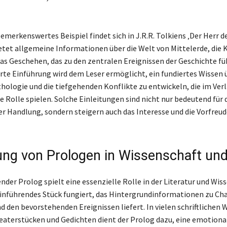
emerkenswertes Beispiel findet sich in J.R.R. Tolkiens ‚Der Herr de
etet allgemeine Informationen über die Welt von Mittelerde, die K
as Geschehen, das zu den zentralen Ereignissen der Geschichte fü
erte Einführung wird dem Leser ermöglicht, ein fundiertes Wissen 
ologie und die tiefgehenden Konflikte zu entwickeln, die im Verl
e Rolle spielen. Solche Einleitungen sind nicht nur bedeutend für 
er Handlung, sondern steigern auch das Interesse und die Vorfreud
ng von Prologen in Wissenschaft un
der Prolog spielt eine essenzielle Rolle in der Literatur und Wiss
einführendes Stück fungiert, das Hintergrundinformationen zu Ch
d den bevorstehenden Ereignissen liefert. In vielen schriftlichen 
terstücken und Gedichten dient der Prolog dazu, eine emotiona