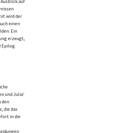
 Ausblick auf
ämissen
it wird der
auch einen
lden. Ein
ung erzeugt,
d Epilog
iche
o und Julia‘
n den
, die das
ort in die
heidungen