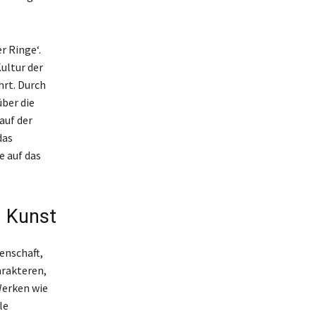
r Ringe‘.
ultur der
hrt. Durch
über die
auf der
das
e auf das
d Kunst
enschaft,
arakteren,
Werken wie
le