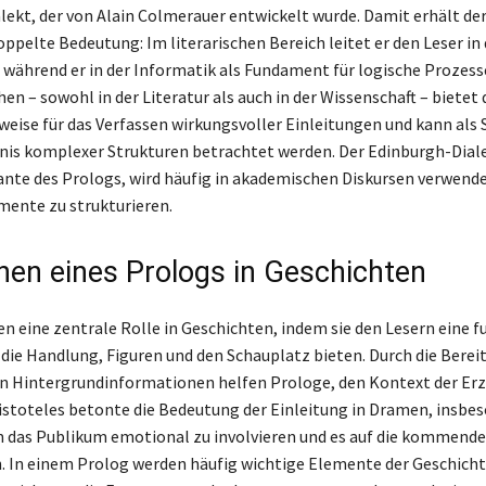
alekt, der von Alain Colmerauer entwickelt wurde. Damit erhält der
ppelte Bedeutung: Im literarischen Bereich leitet er den Leser in 
 während er in der Informatik als Fundament für logische Prozesse
en – sowohl in der Literatur als auch in der Wissenschaft – bietet
weise für das Verfassen wirkungsvoller Einleitungen und kann als 
is komplexer Strukturen betrachtet werden. Der Edinburgh-Diale
iante des Prologs, wird häufig in akademischen Diskursen verwend
ente zu strukturieren.
nen eines Prologs in Geschichten
en eine zentrale Rolle in Geschichten, indem sie den Lesern eine f
 die Handlung, Figuren und den Schauplatz bieten. Durch die Berei
n Hintergrundinformationen helfen Prologe, den Kontext der Er
ristoteles betonte die Bedeutung der Einleitung in Dramen, insbes
m das Publikum emotional zu involvieren und es auf die kommen
. In einem Prolog werden häufig wichtige Elemente der Geschich