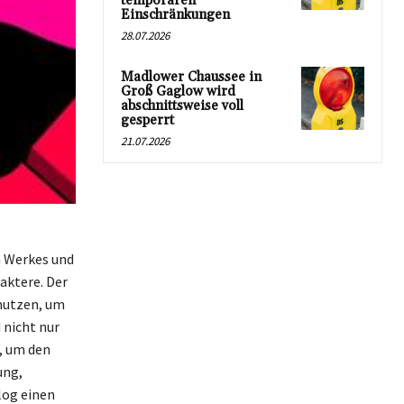
temporären
Einschränkungen
28.07.2026
Madlower Chaussee in
Groß Gaglow wird
abschnittsweise voll
gesperrt
21.07.2026
n Werkes und
aktere. Der
 nutzen, um
 nicht nur
l, um den
ung,
log einen