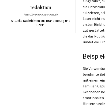
eingeführt, d
die Entwicklu
redaktion
skizzieren, s
https://brandenburger-bote.de
Leser nicht n
Aktuelle Nachrichten aus Brandenburg und
ersten Einbli
Berlin
gut gestaltet
die das Publi
rundet die Er
Beispiel
Die Verwendung
berühmte Beis
mit einem ein
Familien Capu
Geschehen bes
emotionalen K
Hintergrundin