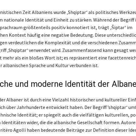
istischen Zeit Albaniens wurde ‚Shqiptar‘ als politisches Werkze
m nationale Identität und Einheit zu stärken. Während der Begriff
prachraum größtenteils positiv konnotiert ist, trägt ‚Šiptar‘ im
hen Kontext häufig eine negative Bedeutung. Diese unterschiedli
n verdeutlichen die Komplexität und die verschiedenen Zusamm
riff ‚Shqiptar‘ verwendet wird. Zusammenfassend kann gesagt we
t mehr als ein bloßes Wort ist; es repräsentiert eine facettenreich
er albanischen Sprache und Kultur verbunden ist.
sche und moderne Identität der Albane
der Albaner ist durch eine Vielzahl historischer und kultureller Ein
sich über Jahrhunderte entwickelt haben. Der Begriff ’shqiptar‘ u
thnische Identität; er spiegelt auch die vielfältigen kulturellen, po
 Identitäten wider, die die albanische Gesellschaft formen. Autore
ritëro Agolli haben bedeutende Beiträge zur Definition dieser Ide