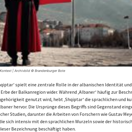
Kontext | Archivbild © Brandenburger Bote
hqiptar‘ spielt eine zentrale Rolle in der albanischen Identität und
e Erbe der Balkanregion wider. Während ‚Albaner‘ häufig zur Besch
gehörigkeit genutzt wird, hebt ‚Shqiptar‘ die sprachlichen und ku
lbaner hervor. Die Ursprünge dieses Begriffs sind Gegenstand ein
icher Studien, darunter die Arbeiten von Forschern wie Gustav Mey
die sich intensiv mit den sprachlichen Wurzeln sowie der historisc
ieser Bezeichnung beschäftigt haben.