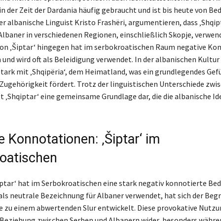
in der Zeit der Dardania häufig gebraucht und ist bis heute von Be
der albanische Linguist Kristo Frashëri, argumentieren, dass ‚Shqipt
lbaner in verschiedenen Regionen, einschließlich Skopje, verwend
on ‚Šiptar‘ hingegen hat im serbokroatischen Raum negative Ko
d wird oft als Beleidigung verwendet. In der albanischen Kultur i
 stark mit ‚Shqipëria‘, dem Heimatland, was ein grundlegendes Gef
 Zugehörigkeit fördert. Trotz der linguistischen Unterschiede zw
lt ‚Shqiptar‘ eine gemeinsame Grundlage dar, die die albanische Id
e Konnotationen: ‚Šiptar‘ im
oatischen
Šiptar‘ hat im Serbokroatischen eine stark negativ konnotierte Be
als neutrale Bezeichnung für Albaner verwendet, hat sich der Begri
e zu einem abwertenden Slur entwickelt. Diese provokative Nutzu
Beziehung zwischen Serben und Albanern wider, besonders währe