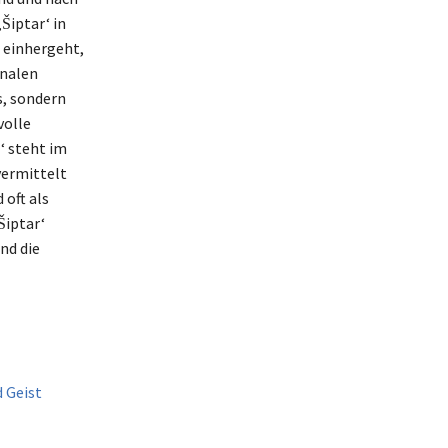
Šiptar‘ in
 einhergeht,
onalen
s, sondern
volle
‘ steht im
vermittelt
 oft als
Šiptar‘
nd die
d Geist