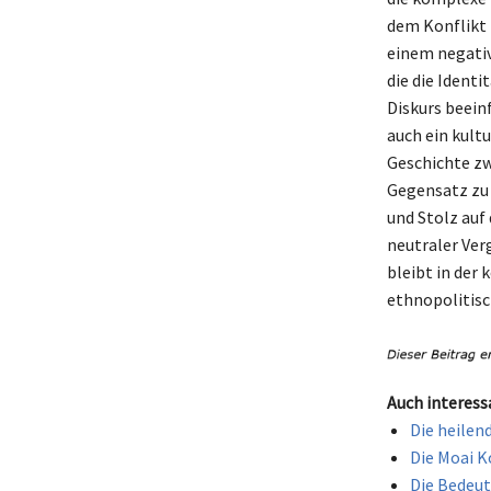
dem Konflikt 
einem negativ
die die Identi
Diskurs beeinf
auch ein kult
Geschichte zw
Gegensatz zu ‚
und Stolz auf 
neutraler Ver
bleibt in der 
ethnopolitisc
Auch interess
Die heilen
Die Moai K
Die Bedeut