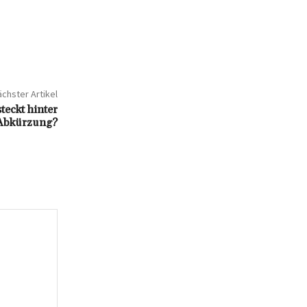
chster Artikel
eckt hinter
-Abkürzung?