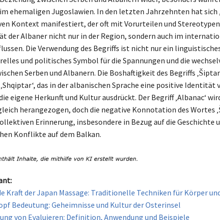
im ehemaligen Jugoslawien. In den letzten Jahrzehnten hat sich ‚
en Kontext manifestiert, der oft mit Vorurteilen und Stereotypen
tät der Albaner nicht nur in der Region, sondern auch im internati
lussen. Die Verwendung des Begriffs ist nicht nur ein linguistische
urelles und politisches Symbol für die Spannungen und die wechsel
ischen Serben und Albanern. Die Boshaftigkeit des Begriffs ‚Šiptar
Shqiptar‘, das in der albanischen Sprache eine positive Identität 
die eigene Herkunft und Kultur ausdrückt. Der Begriff ‚Albanac‘ wird
gleich herangezogen, doch die negative Konnotation des Wortes ‚
kollektiven Erinnerung, insbesondere in Bezug auf die Geschichte u
hen Konflikte auf dem Balkan.
ant:
de Kraft der Japan Massage: Traditionelle Techniken für Körper un
opf Bedeutung: Geheimnisse und Kultur der Osterinsel
ung von Evaluieren: Definition, Anwendung und Beispiele