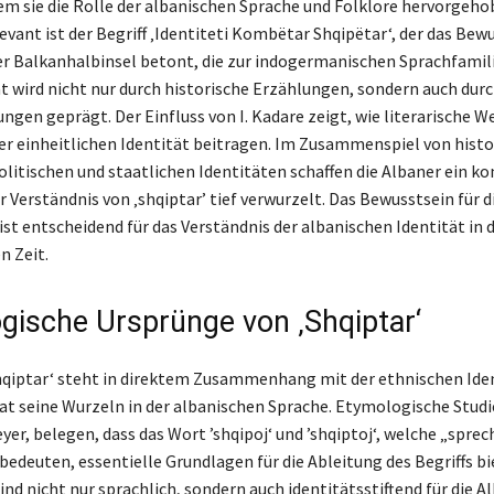
dem sie die Rolle der albanischen Sprache und Folklore hervorgeh
vant ist der Begriff ‚Identiteti Kombëtar Shqipëtar‘, der das Bew
er Balkanhalbinsel betont, die zur indogermanischen Sprachfamil
ät wird nicht nur durch historische Erzählungen, sondern auch du
ngen geprägt. Der Einfluss von I. Kadare zeigt, wie literarische W
er einheitlichen Identität beitragen. Im Zusammenspiel von histo
politischen und staatlichen Identitäten schaffen die Albaner ein k
r Verständnis von ‚shqiptar’ tief verwurzelt. Das Bewusstsein für d
st entscheidend für das Verständnis der albanischen Identität in 
 Zeit.
gische Ursprünge von ‚Shqiptar‘
Shqiptar‘ steht in direktem Zusammenhang mit der ethnischen Iden
at seine Wurzeln in der albanischen Sprache. Etymologische Studie
er, belegen, dass das Wort ’shqipoj‘ und ’shqiptoj‘, welche „spre
bedeuten, essentielle Grundlagen für die Ableitung des Begriffs bi
nd nicht nur sprachlich, sondern auch identitätsstiftend für die Al