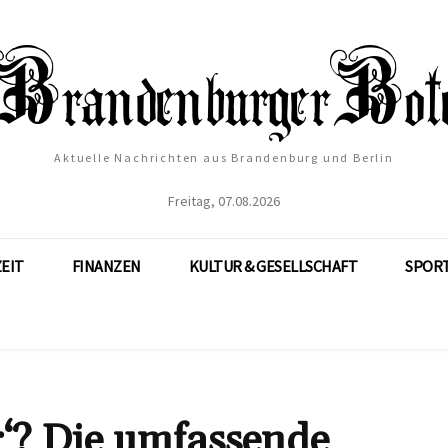
Aktuelle Nachrichten aus Brandenburg und Berlin
Freitag, 07.08.2026
ZEIT
FINANZEN
KULTUR & GESELLSCHAFT
SPOR
r‘? Die umfassende