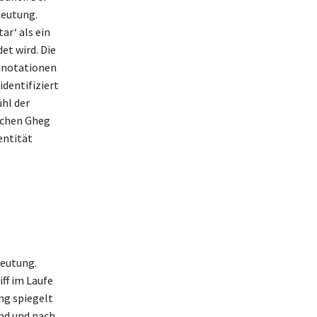
deutung.
ar‘ als ein
et wird. Die
nnotationen
dentifiziert
ühl der
ischen Gheg
entität
deutung.
ff im Laufe
ng spiegelt
nd und nach