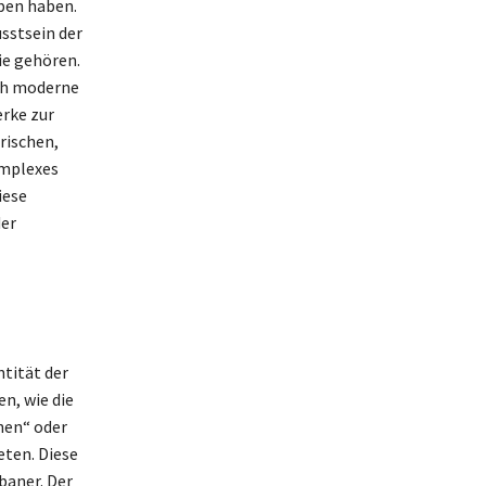
oben haben.
usstsein der
ie gehören.
rch moderne
erke zur
rischen,
omplexes
iese
der
tität der
n, wie die
chen“ oder
eten. Diese
baner. Der