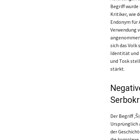
Begriff wurde 
Kritiker, wie 
Endonym für A
Verwendung v
angenommen un
sich das Volk
Identität und
und Tosk stel
stärkt.
Negativ
Serbokr
Der Begriff ‚
Ursprünglich 
der Geschicht
die komplexe 