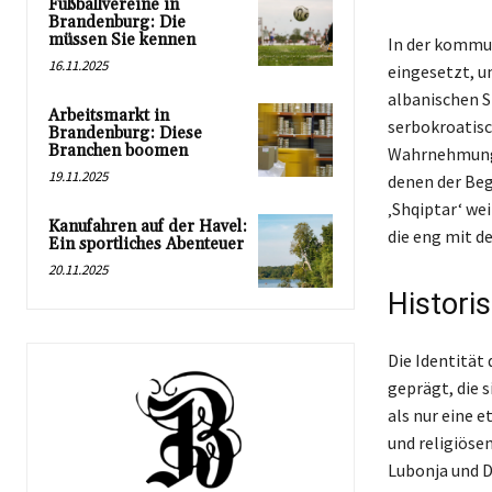
Fußballvereine in
Brandenburg: Die
müssen Sie kennen
In der kommun
16.11.2025
eingesetzt, u
albanischen S
Arbeitsmarkt in
serbokroatisc
Brandenburg: Diese
Branchen boomen
Wahrnehmunge
19.11.2025
denen der Beg
‚Shqiptar‘ wei
Kanufahren auf der Havel:
die eng mit d
Ein sportliches Abenteuer
20.11.2025
Histori
Die Identität 
geprägt, die 
als nur eine e
und religiösen
Lubonja und D