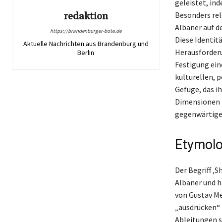
geleistet, in
Besonders rele
redaktion
Albaner auf d
https://brandenburger-bote.de
Diese Identit
Aktuelle Nachrichten aus Brandenburg und
Herausforderu
Berlin
Festigung ein
kulturellen, 
Gefüge, das ih
Dimensionen i
gegenwärtigen
Etymolo
Der Begriff ‚
Albaner und h
von Gustav Mey
„ausdrücken“ 
Ableitungen si