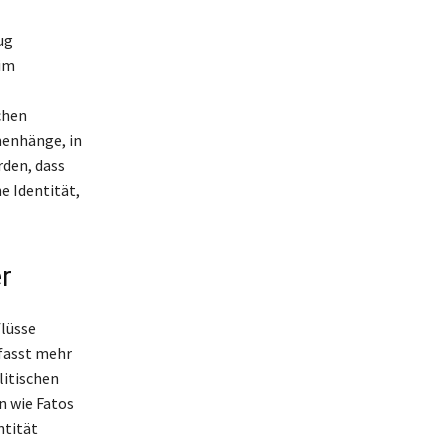
ug
 im
chen
enhänge, in
rden, dass
e Identität,
r
flüsse
mfasst mehr
litischen
n wie Fatos
ntität