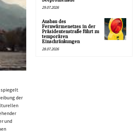
Seepromenade
29.07.2026
Ausbau des
Fernwärmenetzes in der
Präsidentenstraße führt zu
temporären
Einschränkungen
28.07.2026
 spiegelt
reibung der
lturellen
gehender
er und
hen