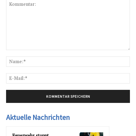
Kommentar:
Na
E-
Mai
Aktuelle Nachrichten
Feuerwehr stoppt