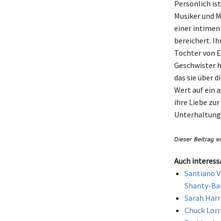
Persönlich is
Musiker und M
einer intimen
bereichert. I
Tochter von E
Geschwister h
das sie über d
Wert auf ein 
ihre Liebe zur
Unterhaltungs
Auch interess
Santiano V
Shanty-Ba
Sarah Harr
Chuck Lorr