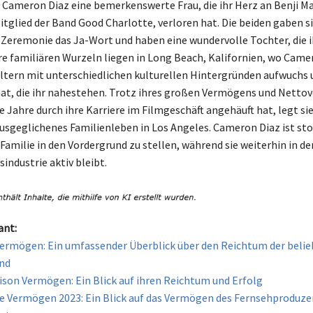
t Cameron Diaz eine bemerkenswerte Frau, die ihr Herz an Benji M
itglied der Band Good Charlotte, verloren hat. Die beiden gaben si
 Zeremonie das Ja-Wort und haben eine wundervolle Tochter, die 
hre familiären Wurzeln liegen in Long Beach, Kalifornien, wo Came
ltern mit unterschiedlichen kulturellen Hintergründen aufwuchs 
at, die ihr nahestehen. Trotz ihres großen Vermögens und Nett
ie Jahre durch ihre Karriere im Filmgeschäft angehäuft hat, legt s
ausgeglichenes Familienleben in Los Angeles. Cameron Diaz ist sto
 Familie in den Vordergrund zu stellen, während sie weiterhin in de
industrie aktiv bleibt.
ant:
ermögen: Ein umfassender Überblick über den Reichtum der beli
nd
ison Vermögen: Ein Blick auf ihren Reichtum und Erfolg
e Vermögen 2023: Ein Blick auf das Vermögen des Fernsehproduz