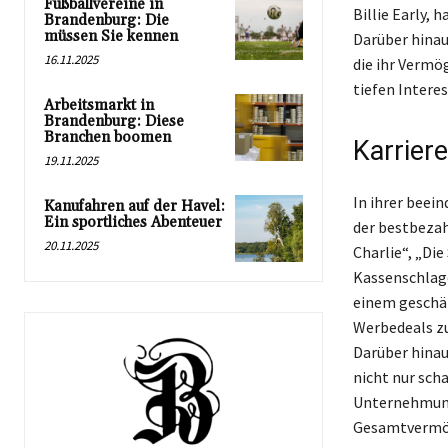
Fußballvereine in
Billie Early, 
Brandenburg: Die
müssen Sie kennen
Darüber hinau
16.11.2025
die ihr Vermö
tiefen Interes
Arbeitsmarkt in
Brandenburg: Diese
Branchen boomen
Karrier
19.11.2025
In ihrer beein
Kanufahren auf der Havel:
Ein sportliches Abenteuer
der bestbezah
20.11.2025
Charlie“, „Di
Kassenschlage
einem geschät
Werbedeals zur
Darüber hinau
nicht nur sch
Unternehmung
Gesamtvermöge