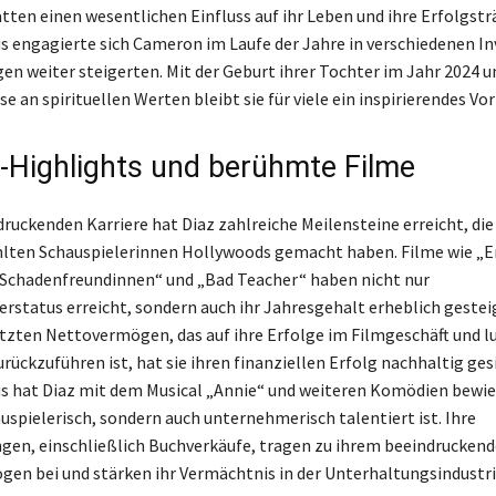
hatten einen wesentlichen Einfluss auf ihr Leben und ihre Erfolgst
s engagierte sich Cameron im Laufe der Jahre in verschiedenen In
gen weiter steigerten. Mit der Geburt ihrer Tochter im Jahr 2024 
se an spirituellen Werten bleibt sie für viele ein inspirierendes Vor
e-Highlights und berühmte Filme
druckenden Karriere hat Diaz zahlreiche Meilensteine erreicht, die 
lten Schauspielerinnen Hollywoods gemacht haben. Filme wie „E
e Schadenfreundinnen“ und „Bad Teacher“ haben nicht nur
rstatus erreicht, sondern auch ihr Jahresgehalt erheblich gesteig
zten Nettovermögen, das auf ihre Erfolge im Filmgeschäft und l
ückzuführen ist, hat sie ihren finanziellen Erfolg nachhaltig ges
s hat Diaz mit dem Musical „Annie“ und weiteren Komödien bewies
auspielerisch, sondern auch unternehmerisch talentiert ist. Ihre
en, einschließlich Buchverkäufe, tragen zu ihrem beeindrucken
n bei und stärken ihr Vermächtnis in der Unterhaltungsindustri