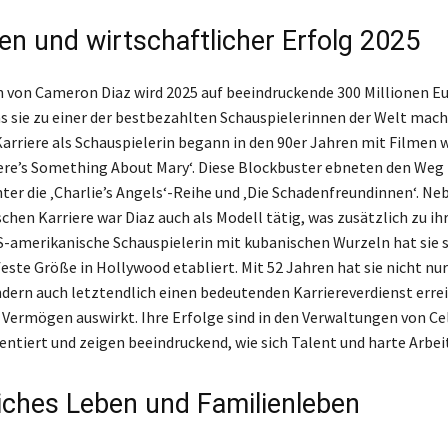
n und wirtschaftlicher Erfolg 2025
von Cameron Diaz wird 2025 auf beeindruckende 300 Millionen E
s sie zu einer der bestbezahlten Schauspielerinnen der Welt macht
Karriere als Schauspielerin begann in den 90er Jahren mit Filmen w
ere’s Something About Mary‘. Diese Blockbuster ebneten den Weg 
ter die ‚Charlie’s Angels‘-Reihe und ‚Die Schadenfreundinnen‘. Ne
schen Karriere war Diaz auch als Modell tätig, was zusätzlich zu i
US-amerikanische Schauspielerin mit kubanischen Wurzeln hat sie s
feste Größe in Hollywood etabliert. Mit 52 Jahren hat sie nicht nu
ndern auch letztendlich einen bedeutenden Karriereverdienst erreic
hr Vermögen auswirkt. Ihre Erfolge sind in den Verwaltungen von Ce
tiert und zeigen beeindruckend, wie sich Talent und harte Arbei
iches Leben und Familienleben