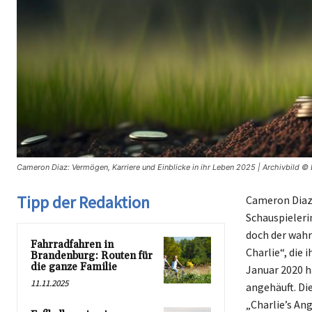
Cameron Diaz: Vermögen, Karriere und Einblicke in ihr Leben 2025 | Archivbild ©
Tipp der Redaktion
Cameron Diaz,
Schauspieleri
doch der wahr
Fahrradfahren in
Charlie“, die
Brandenburg: Routen für
die ganze Familie
Januar 2020 h
11.11.2025
angehäuft. Di
„Charlie’s Ang