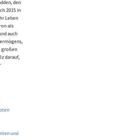
adden, den
ch 2015 in
ihr Leben
ron als
und auch
overmögens,
ie großen
lz darauf,
r
ebten
enten und