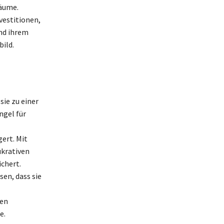
räume.
vestitionen,
und ihrem
bild.
sie zu einer
ngel für
ert. Mit
ukrativen
ichert.
en, dass sie
den
e.