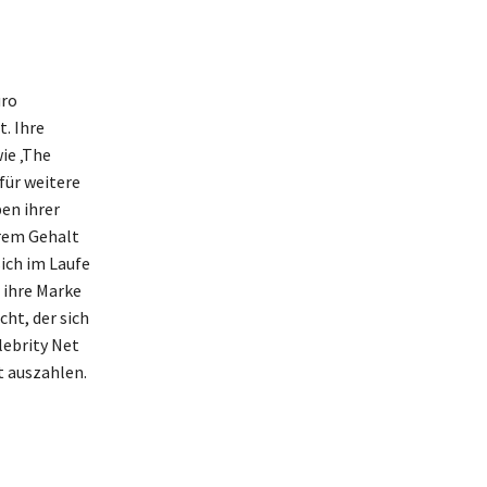
uro
. Ihre
ie ‚The
für weitere
ben ihrer
hrem Gehalt
ich im Laufe
r ihre Marke
ht, der sich
lebrity Net
t auszahlen.