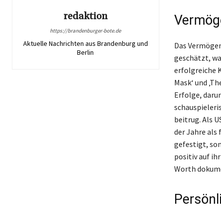
redaktion
Vermöge
https://brandenburger-bote.de
Aktuelle Nachrichten aus Brandenburg und
Das Vermögen 
Berlin
geschätzt, wa
erfolgreiche 
Mask‘ und ‚Th
Erfolge, darun
schauspieleri
beitrug. Als 
der Jahre als 
gefestigt, so
positiv auf i
Worth dokumen
Persönl