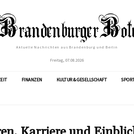
Aktuelle Nachrichten aus Brandenburg und Berlin
Freitag, 07.08.2026
ZEIT
FINANZEN
KULTUR & GESELLSCHAFT
SPOR
n, Karriere und Einblic