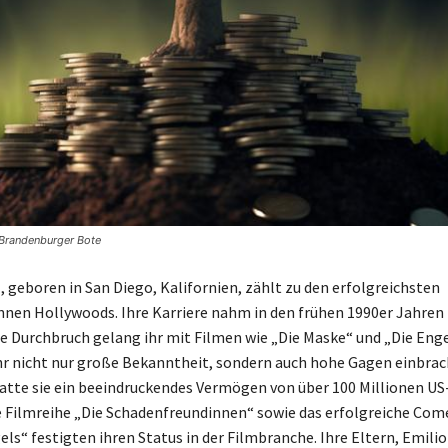
 Brandenburger Bote
 geboren in San Diego, Kalifornien, zählt zu den erfolgreichsten
nnen Hollywoods. Ihre Karriere nahm in den frühen 1990er Jahren 
e Durchbruch gelang ihr mit Filmen wie „Die Maske“ und „Die Eng
 ihr nicht nur große Bekanntheit, sondern auch hohe Gagen einbrac
atte sie ein beeindruckendes Vermögen von über 100 Millionen US
e Filmreihe „Die Schadenfreundinnen“ sowie das erfolgreiche Co
els“ festigten ihren Status in der Filmbranche. Ihre Eltern, Emilio