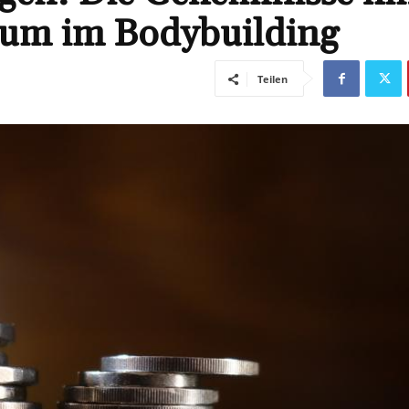
tum im Bodybuilding
Teilen