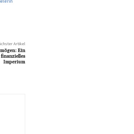
elerin
chster Artikel
rmögen: Ein
 finanzielles
Imperium