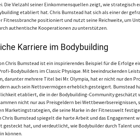
. Die Vielzahl seiner Einkommensquellen zeigt, wie strategisch er
building etabliert hat. Chris Bumstead hat sich als einer der gef
er Fitnessbranche positioniert und nutzt seine Reichweite, um 
rch authentische Kooperationen zu unterstützen.
eiche Karriere im Bodybuilding
on Chris Bumstead ist ein inspirierendes Beispiel für die Erfolge ei
rofi-Bodybuilders im Classic Physique. Mit beeindruckenden Leist
 darunter mehrere Titel bei Mr. Olympia, hat er nicht nur den Pr
dern auch sein Nettovermögen erheblich gesteigert. Bumstead hat
lichkeit etabliert, die in der Bodybuilding-Community geschätzt w
ammen nicht nur aus Preisgeldern bei Wettbewerbsereignissen, 
en Marketingstrategien, die seine Marke in der Fitnesswelt festige
Chris Bumstead spiegelt die harte Arbeit und das Engagement wid
rt gesteckt hat, und verdeutlicht, wie Bodybuilder durch Talent un
ein können.