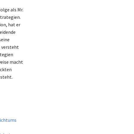
olge als Mr.
trategien.
on, hat er
heidende
seine
 versteht
tegien
weise macht
ickten
steht.
eichtums