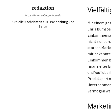
redaktion
Vielfäl
https://brandenburger-bote.de
Aktuelle Nachrichten aus Brandenburg und
Mit einem ges
Berlin
Chris Bumstea
Einkommensque
nicht nur dur
starken Marke
mit bekannte
Einkommen bei
finanzieller 
und YouTube i
Produktpartne
Unternehmer, 
Vermögen weit
Marketi