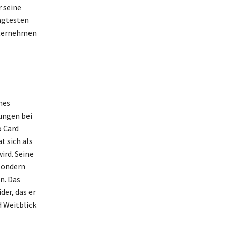
 seine
ragtesten
Unternehmen
nes
ungen bei
o Card
 sich als
ird. Seine
sondern
n. Das
er, das er
d Weitblick