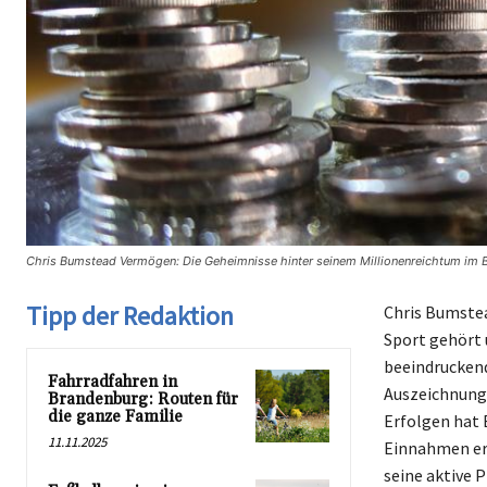
Chris Bumstead Vermögen: Die Geheimnisse hinter seinem Millionenreichtum im B
Tipp der Redaktion
Chris Bumstea
Sport gehört 
beeindruckend
Fahrradfahren in
Auszeichnung
Brandenburg: Routen für
die ganze Familie
Erfolgen hat 
11.11.2025
Einnahmen erz
seine aktive 