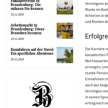
Fußballvereine in
Vermögens bei
Brandenburg: Die
müssen Sie kennen
Marke im Body
16.11.2025
Athleten in d
und Marken du
Arbeitsmarkt in
Brandenburg: Diese
Branchen boomen
Erfolgr
19.11.2025
Die Karriere v
Kanufahren auf der Havel:
Ein sportliches Abenteuer
kanadischen P
20.11.2025
Wettbewerben,
errungen, son
starke Persön
Einnahmen st
auch aus klug
Vermögen von 
in seinen Spo
erfolgreich s