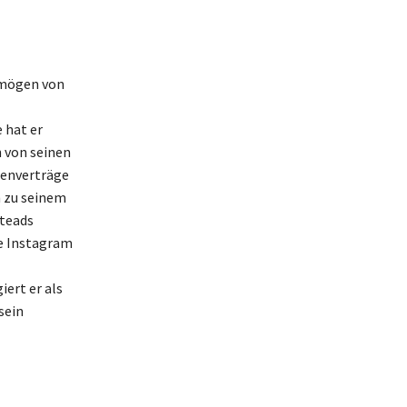
rmögen von
 hat er
 von seinen
renverträge
 zu seinem
steads
ie Instagram
ert er als
sein