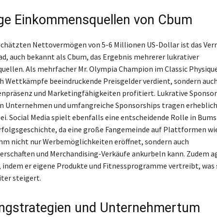
tige Einkommensquellen von Cbum
chätzten Nettovermögen von 5-6 Millionen US-Dollar ist das Ve
d, auch bekannt als Cbum, das Ergebnis mehrerer lukrativer
llen. Als mehrfacher Mr. Olympia Champion im Classic Physique
ch Wettkämpfe beeindruckende Preisgelder verdient, sondern auch
npräsenz und Marketingfähigkeiten profitiert. Lukrative Sponso
n Unternehmen und umfangreiche Sponsorships tragen erheblich
. Social Media spielt ebenfalls eine entscheidende Rolle in Bum
Erfolgsgeschichte, da eine große Fangemeinde auf Plattformen w
hm nicht nur Werbemöglichkeiten eröffnet, sondern auch
rschaften und Merchandising-Verkäufe ankurbeln kann. Zudem agi
indem er eigene Produkte und Fitnessprogramme vertreibt, was 
er steigert.
ngstrategien und Unternehmertum