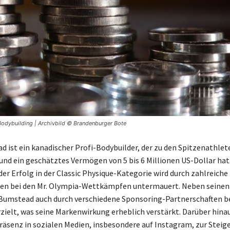
odybuilding | Archivbild © Brandenburger Bote
d ist ein kanadischer Profi-Bodybuilder, der zu den Spitzenathlet
und ein geschätztes Vermögen von 5 bis 6 Millionen US-Dollar hat.
er Erfolg in der Classic Physique-Kategorie wird durch zahlreiche
en bei den Mr. Olympia-Wettkämpfen untermauert. Neben seinen 
Bumstead auch durch verschiedene Sponsoring-Partnerschaften b
ielt, was seine Markenwirkung erheblich verstärkt. Darüber hina
Präsenz in sozialen Medien, insbesondere auf Instagram, zur Steig