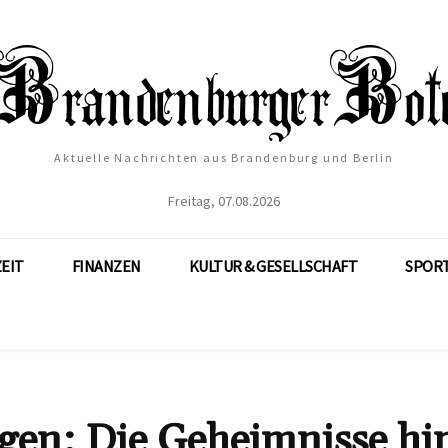
Aktuelle Nachrichten aus Brandenburg und Berlin
Freitag, 07.08.2026
ZEIT
FINANZEN
KULTUR & GESELLSCHAFT
SPOR
en: Die Geheimnisse hi