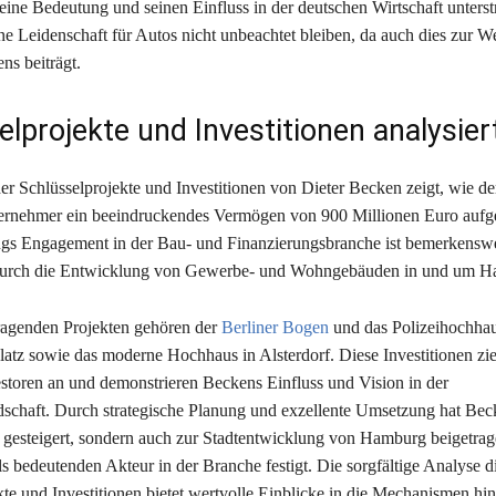
eine Bedeutung und seinen Einfluss in der deutschen Wirtschaft unterstr
ne Leidenschaft für Autos nicht unbeachtet bleiben, da auch dies zur 
ns beiträgt.
elprojekte und Investitionen analysier
er Schlüsselprojekte und Investitionen von Dieter Becken zeigt, wie de
ernehmer ein beeindruckendes Vermögen von 900 Millionen Euro aufge
gs Engagement in der Bau- und Finanzierungsbranche ist bemerkenswe
durch die Entwicklung von Gewerbe- und Wohngebäuden in und um H
ragenden Projekten gehören der
Berliner Bogen
und das Polizeihochha
tz sowie das moderne Hochhaus in Alsterdorf. Diese Investitionen zi
estoren an und demonstrieren Beckens Einfluss und Vision in der
schaft. Durch strategische Planung und exzellente Umsetzung hat Bec
gesteigert, sondern auch zur Stadtentwicklung von Hamburg beigetrag
ls bedeutenden Akteur in der Branche festigt. Die sorgfältige Analyse d
kte und Investitionen bietet wertvolle Einblicke in die Mechanismen hi