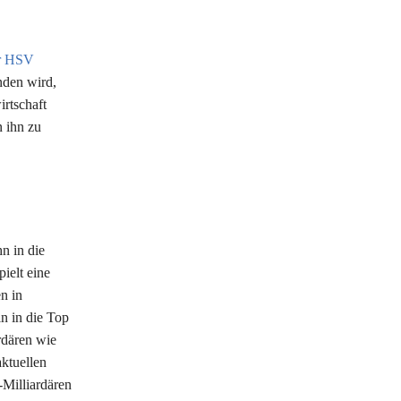
er HSV
nden wird,
rtschaft
n ihn zu
hn in die
ielt eine
n in
n in die Top
rdären wie
ktuellen
Milliardären