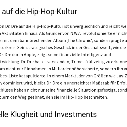
 auf die Hip-Hop-Kultur
on Dr. Dre auf die Hip-Hop-Kultur ist unvergleichlich und reicht we
Aktivitäten hinaus. Als Gründer von N.W.A. revolutionierte er nicht
e mit dem bahnbrechenden Album ‚The Chronic‘, sondern prägte a
urkreis. Sein strategisches Geschick in der Geschäftswelt, wie d
r. Dre durch Apple, zeigt seine finanzielle Intelligenz und
icklung. Dr. Dre hat es verstanden, Trends frühzeitig zu erkenne
hm nicht nur Einnahmen in Milliardenhöhe sicherte, sondern ihn a
rbes-Liste katapultierte. In einem Markt, der von Größen wie Jay-
 dominiert wird, bleibt Dr. Dre ein unerreichter Maßstab für Erfol
hlüsse haben nicht nur seine finanzielle Situation gefestigt, son
lern den Weg geebnet, den sie im Hip-Hop beschreiten.
elle Klugheit und Investments