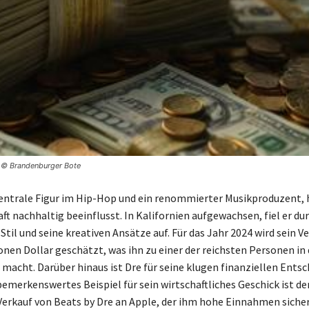
d © Brandenburger Bote
 zentrale Figur im Hip-Hop und ein renommierter Musikproduzent, 
ft nachhaltig beeinflusst. In Kalifornien aufgewachsen, fiel er du
Stil und seine kreativen Ansätze auf. Für das Jahr 2024 wird sein 
onen Dollar geschätzt, was ihn zu einer der reichsten Personen in 
macht. Darüber hinaus ist Dre für seine klugen finanziellen Ents
bemerkenswertes Beispiel für sein wirtschaftliches Geschick ist de
Verkauf von Beats by Dre an Apple, der ihm hohe Einnahmen sicher