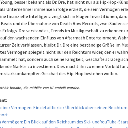
Young, besser bekannt als Dr. Dre, hat nicht nur als Hip-Hop-Küns
als Unternehmer immense Erfolge erzielt, die sein Vermögen erh
ine finanzielle Intelligenz zeigt sich in klugen Investitionen, daru
Beats und die Übernahme von Death Row Records, zwei Säulen se
n Erfolgs. Dre verstand es, Trends im Musikgeschäft zu erkennen u
e auf den wachsenden Einfluss von Aftermath Entertainment. Währ
urzer Zeit verblassen, bleibt Dr. Dre eine beständige Größe im Mu
tes Vermögen spiegelt nicht nur den Reichtum wider, den er währ
sammelt hat, sondern auch seine Fähigkeit, Geschäfte strategisch
ebende Märkte zu investieren. Dies macht ihn zu einem Vorbild für 
 im stark umkämpften Geschäft des Hip-Hop bestehen wollen.
ant:
einer Vermögen: Ein detaillierter Überblick über seinen Reichtum
port
 Vermögen: Ein Blick auf den Reichtum des Ski- und YouTube-Star