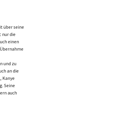
it über seine
 nur die
uch einen
ie Übernahme
n und zu
uch an die
Z, Kanye
g. Seine
dern auch