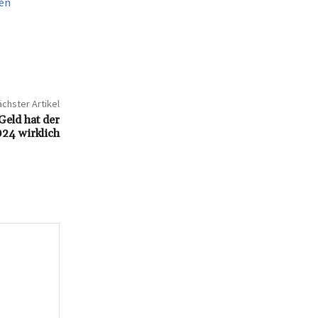
fen
chster Artikel
Geld hat der
24 wirklich