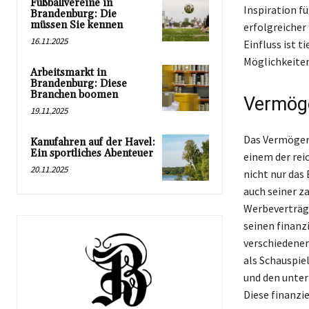
Fußballvereine in
Inspiration f
Brandenburg: Die
müssen Sie kennen
erfolgreicher
16.11.2025
Einfluss ist t
Möglichkeiten,
Arbeitsmarkt in
Brandenburg: Diese
Branchen boomen
Vermöge
19.11.2025
Das Vermögen 
Kanufahren auf der Havel:
Ein sportliches Abenteuer
einem der rei
20.11.2025
nicht nur das
auch seiner za
Werbeverträge
seinen finanzi
verschiedenen
als Schauspiel
und den unter
Diese finanzi