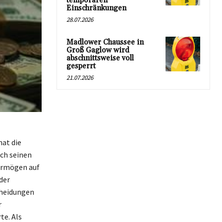
temporären
Einschränkungen
28.07.2026
Madlower Chaussee in
Groß Gaglow wird
abschnittsweise voll
gesperrt
21.07.2026
hat die
rch seinen
Vermögen auf
der
cheidungen
r
te. Als