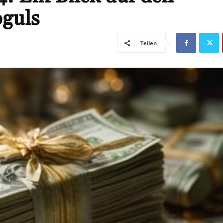
guls
Teilen