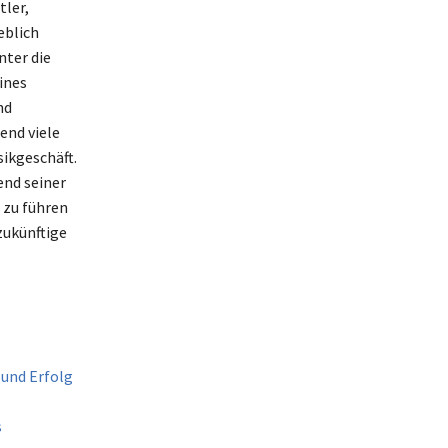
tler,
eblich
nter die
ines
nd
end viele
sikgeschäft.
end seiner
 zu führen
zukünftige
 und Erfolg
s