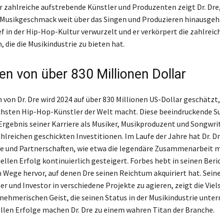
ür zahlreiche aufstrebende Künstler und Produzenten zeigt Dr. Dre
 Musikgeschmack weit über das Singen und Produzieren hinausgeht
ief in der Hip-Hop-Kultur verwurzelt und er verkörpert die zahlreic
 die die Musikindustrie zu bieten hat.
n von über 830 Millionen Dollar
von Dr. Dre wird 2024 auf über 830 Millionen US-Dollar geschätzt,
chsten Hip-Hop-Künstler der Welt macht. Diese beeindruckende 
 Ergebnis seiner Karriere als Musiker, Musikproduzent und Songwri
hlreichen geschickten Investitionen. Im Laufe der Jahre hat Dr. D
 und Partnerschaften, wie etwa die legendäre Zusammenarbeit m
ellen Erfolg kontinuierlich gesteigert. Forbes hebt in seinen Beric
 Wege hervor, auf denen Dre seinen Reichtum akquiriert hat. Seine
er und Investor in verschiedene Projekte zu agieren, zeigt die Viel
nehmerischen Geist, die seinen Status in der Musikindustrie unte
ellen Erfolge machen Dr. Dre zu einem wahren Titan der Branche.