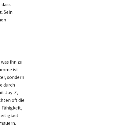
, dass
. Sein
hen
 was ihn zu
Summe ist
ter, sondern
re durch
it Jay-Z,
hten oft die
 Fähigkeit,
seitigkeit
rmauern.