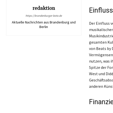
redaktion
Einfluss
https://brandenburger-bote.de
Aktuelle Nachrichten aus Brandenburg und
Der Einfluss v
Berlin
musikalischen 
Musikindustri
gesamten Kult
von Beats by D
Vermögensentw
nutzen, was i
Spitze der Fo
West und Diddy
Geschäftsabsc
anderen Künst
Finanzi