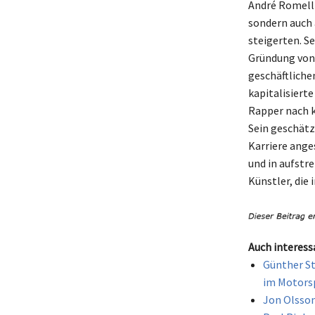
André Romell 
sondern auch 
steigerten. Se
Gründung von 
geschäftliche
kapitalisiert
Rapper nach k
Sein geschätz
Karriere ange
und in aufstr
Künstler, die
Auch interess
Günther St
im Motors
Jon Olsson