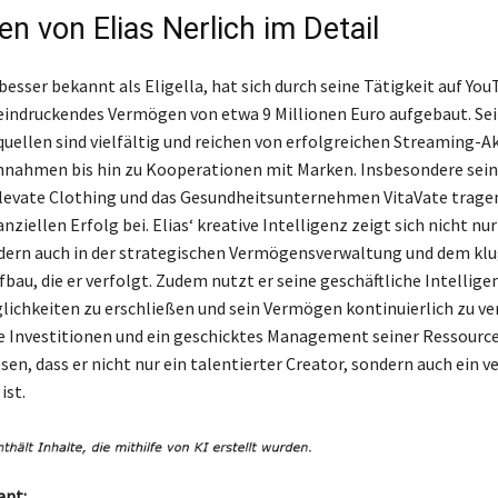
n von Elias Nerlich im Detail
 besser bekannt als Eligella, hat sich durch seine Tätigkeit auf Yo
eindruckendes Vermögen von etwa 9 Millionen Euro aufgebaut. Se
llen sind vielfältig und reichen von erfolgreichen Streaming-Ak
nahmen bis hin zu Kooperationen mit Marken. Insbesondere sein
evate Clothing und das Gesundheitsunternehmen VitaVate tragen
nziellen Erfolg bei. Elias‘ kreative Intelligenz zeigt sich nicht nur
dern auch in der strategischen Vermögensverwaltung und dem kl
au, die er verfolgt. Zudem nutzt er seine geschäftliche Intellige
ichkeiten zu erschließen und sein Vermögen kontinuierlich zu ve
e Investitionen und ein geschicktes Management seiner Ressourc
sen, dass er nicht nur ein talentierter Creator, sondern auch ein ve
ist.
ant: