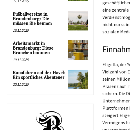
11.11.2025
geschäftliche
eine zentrale
Fußballvereine in
Verdienstmögl
Brandenburg: Die
müssen Sie kennen
nicht nur sei
16.11.2025
sozialen Medie
Arbeitsmarkt in
Einnahm
Brandenburg: Diese
Branchen boomen
19.11.2025
Eligella, der
Vielzahl von
Kanufahren auf der Havel:
Ein sportliches Abenteuer
seinen Millio
20.11.2025
Präsenz auf T
sichern. Die 
Unternehmensb
Plattformen 
steigert Elig
Vermögens bei
unternehmeris