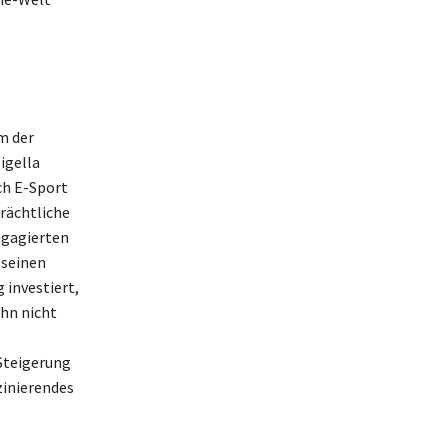
m der
igella
ch E-Sport
rächtliche
ngagierten
 seinen
 investiert,
hn nicht
Steigerung
zinierendes