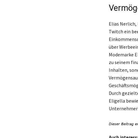
Vermöge
Elias Nerlich,
Twitch ein be
Einkommensque
über Werbeein
Modemarke El
zu seinem fina
Inhalten, son
Vermögensaufb
Geschäftsmögl
Durch gezielt
Eligella bewie
Unternehmer 
Auch interess