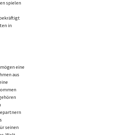
en spielen
bekräftigt
ten in
ermögen eine
ahmen aus
eine
inkommen
 gehören
n
bepartnern
s
ür seinen
ine-Welt