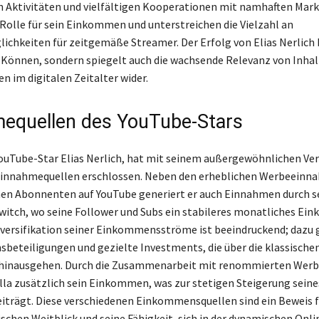
n Aktivitäten und vielfältigen Kooperationen mit namhaften Mark
 Rolle für sein Einkommen und unterstreichen die Vielzahl an
ichkeiten für zeitgemäße Streamer. Der Erfolg von Elias Nerlich 
n Können, sondern spiegelt auch die wachsende Relevanz von Inhal
n im digitalen Zeitalter wider.
equellen des YouTube-Stars
 YouTube-Star Elias Nerlich, hat mit seinem außergewöhnlichen V
 Einnahmequellen erschlossen. Neben den erheblichen Werbeeinn
nen Abonnenten auf YouTube generiert er auch Einnahmen durch s
witch, wo seine Follower und Subs ein stabileres monatliches E
Diversifikation seiner Einkommensströme ist beeindruckend; dazu
eteiligungen und gezielte Investments, die über die klassische
hinausgehen. Durch die Zusammenarbeit mit renommierten Wer
ella zusätzlich sein Einkommen, was zur stetigen Steigerung seine
trägt. Diese verschiedenen Einkommensquellen sind ein Beweis f
chen Weitblick und seine Fähigkeit, sich in der dynamischen Onl