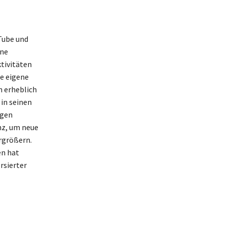
uTube und
ine
tivitäten
e eigene
 erheblich
 in seinen
ugen
nz, um neue
rgrößern.
en hat
rsierter