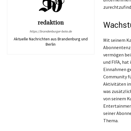
zurechtzufind
redaktion
Wachst
https://brandenburger-bote.de
Aktuelle Nachrichten aus Brandenburg und
Mit seinem Ka
Berlin
Abonnentenza
vermögen beit
und FIFA, hat
Einnahmen gen
Community füh
Aktivitäten i
was zusätzlic
von seinem Ku
Entertainment
seiner Abonne
Thema.