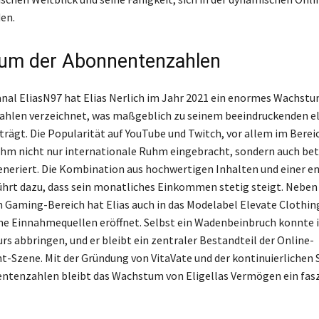
en.
um der Abonnentenzahlen
nal EliasN97 hat Elias Nerlich im Jahr 2021 ein enormes Wachstu
hlen verzeichnet, was maßgeblich zu seinem beeindruckenden el
rägt. Die Popularität auf YouTube und Twitch, vor allem im Berei
 ihm nicht nur internationale Ruhm eingebracht, sondern auch bet
eriert. Die Kombination aus hochwertigen Inhalten und einer e
rt dazu, dass sein monatliches Einkommen stetig steigt. Neben
m Gaming-Bereich hat Elias auch in das Modelabel Elevate Clothing
he Einnahmequellen eröffnet. Selbst ein Wadenbeinbruch konnte i
rs abbringen, und er bleibt ein zentraler Bestandteil der Online-
-Szene. Mit der Gründung von VitaVate und der kontinuierlichen 
ntenzahlen bleibt das Wachstum von Eligellas Vermögen ein fas