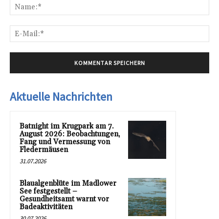
Na
E-
Mai
Aktuelle Nachrichten
Batnight im Krugpark am 7.
August 2026: Beobachtungen,
Fang und Vermessung von
Fledermäusen
31.07.2026
Blaualgenblüte im Madlower
See festgestellt –
Gesundheitsamt warnt vor
Badeaktivitäten
30.07.2026