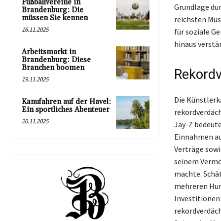
Fußballvereine in
Grundlage dur
Brandenburg: Die
müssen Sie kennen
reichsten Mus
16.11.2025
für soziale G
hinaus verstär
Arbeitsmarkt in
Brandenburg: Diese
Branchen boomen
Rekordv
19.11.2025
Die Künstlerk
Kanufahren auf der Havel:
Ein sportliches Abenteuer
rekordverdäch
20.11.2025
Jay-Z bedeut
Einnahmen aus
Verträge sow
seinem Vermög
machte. Schät
mehreren Hund
Investitione
rekordverdäch