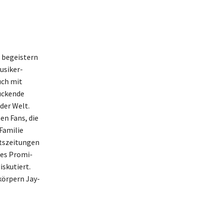
 begeistern
usiker-
uch mit
uckende
der Welt.
en Fans, die
 Familie
ftszeitungen
des Promi-
skutiert.
körpern Jay-