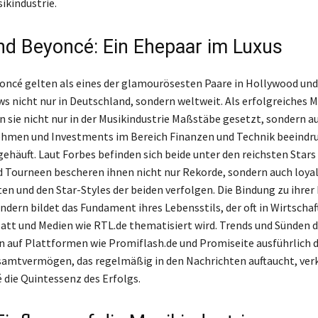
ikindustrie.
nd Beyoncé: Ein Ehepaar im Luxus
oncé gelten als eines der glamourösesten Paare in Hollywood und
s nicht nur in Deutschland, sondern weltweit. Als erfolgreiches M
 sie nicht nur in der Musikindustrie Maßstäbe gesetzt, sondern a
ehmen und Investments im Bereich Finanzen und Technik beeindr
häuft. Laut Forbes befinden sich beide unter den reichsten Stars 
d Tourneen bescheren ihnen nicht nur Rekorde, sondern auch loyal
en und den Star-Styles der beiden verfolgen. Die Bindung zu ihrer
indern bildet das Fundament ihres Lebensstils, der oft in Wirtscha
att und Medien wie RTL.de thematisiert wird. Trends und Sünden 
 auf Plattformen wie Promiflash.de und Promiseite ausführlich di
amtvermögen, das regelmäßig in den Nachrichten auftaucht, ver
 die Quintessenz des Erfolgs.