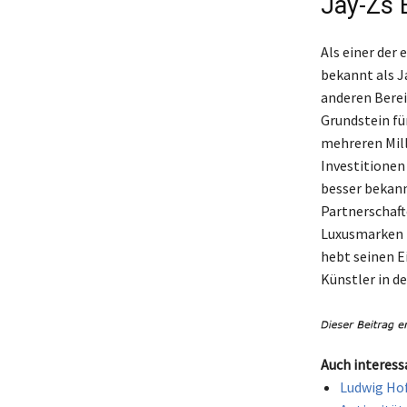
Jay-Zs 
Als einer der 
bekannt als J
anderen Berei
Grundstein fü
mehreren Mill
Investitionen
besser bekann
Partnerschaft
Luxusmarken i
hebt seinen E
Künstler in de
Auch interess
Ludwig Hof