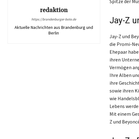
Spitze der Mus
redaktion
Jay-Z u
https://brandenburger-bote.de
Aktuelle Nachrichten aus Brandenburg und
Berlin
Jay-Z und Bey
die Promi-New
Ehepaar haben
ihren Untern
Vermögen ange
Ihre Alben un
ihre Geschicht
sowie ihren K
wie Handelsbl
Lebens werden
Mit einem Ges
Z und Beyoncé