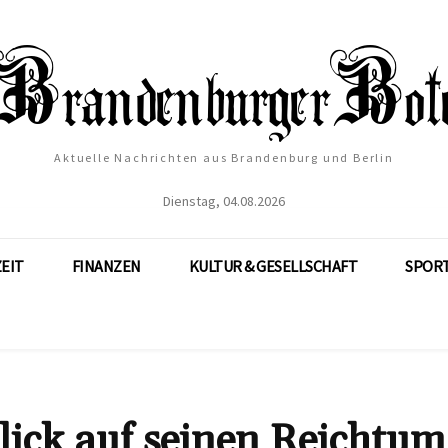
Aktuelle Nachrichten aus Brandenburg und Berlin
Dienstag, 04.08.2026
ZEIT
FINANZEN
KULTUR & GESELLSCHAFT
SPOR
lick auf seinen Reichtu