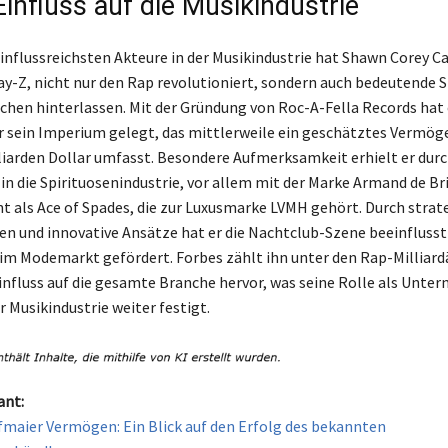
Einfluss auf die Musikindustrie
einflussreichsten Akteure in der Musikindustrie hat Shawn Corey Ca
ay-Z, nicht nur den Rap revolutioniert, sondern auch bedeutende S
chen hinterlassen. Mit der Gründung von Roc-A-Fella Records hat 
r sein Imperium gelegt, das mittlerweile ein geschätztes Vermög
iarden Dollar umfasst. Besondere Aufmerksamkeit erhielt er durc
 in die Spirituosenindustrie, vor allem mit der Marke Armand de Br
t als Ace of Spades, die zur Luxusmarke LVMH gehört. Durch strat
en und innovative Ansätze hat er die Nachtclub-Szene beeinflusst
m Modemarkt gefördert. Forbes zählt ihn unter den Rap-Milliard
influss auf die gesamte Branche hervor, was seine Rolle als Unte
r Musikindustrie weiter festigt.
ant:
maier Vermögen: Ein Blick auf den Erfolg des bekannten