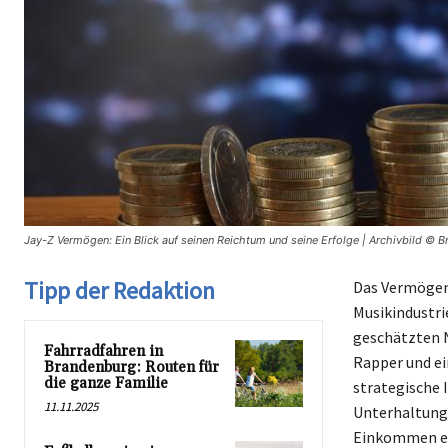
Jay-Z Vermögen: Ein Blick auf seinen Reichtum und seine Erfolge | Archivbild © 
Tipp der Redaktion
Das Vermögen 
Musikindustri
geschätzten N
Fahrradfahren in
Rapper und ei
Brandenburg: Routen für
die ganze Familie
strategische 
11.11.2025
Unterhaltungs
Einkommen erh