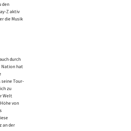
u den
ay-Z aktiv
er die Musik
 auch durch
 Nation hat
e
 seine Tour-
ich zu
r Welt
n Höhe von
s
iese
z an der