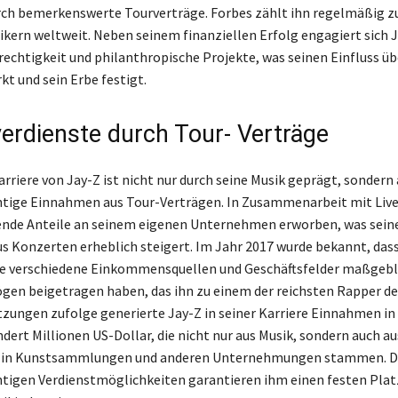
ch bemerkenswerte Tourverträge. Forbes zählt ihn regelmäßig z
ikern weltweit. Neben seinem finanziellen Erfolg engagiert sich J
erechtigkeit und philanthropische Projekte, was seinen Einfluss üb
kt und sein Erbe festigt.
erdienste durch Tour- Verträge
arriere von Jay-Z ist nicht nur durch seine Musik geprägt, sondern
tige Einnahmen aus Tour-Verträgen. In Zusammenarbeit mit Live
ende Anteile an seinem eigenen Unternehmen erworben, was sein
 Konzerten erheblich steigert. Im Jahr 2017 wurde bekannt, dass
ie verschiedene Einkommensquellen und Geschäftsfelder maßgebl
en beigetragen haben, das ihn zu einem der reichsten Rapper de
zungen zufolge generierte Jay-Z in seiner Karriere Einnahmen i
ert Millionen US-Dollar, die nicht nur aus Musik, sondern auch au
n in Kunstsammlungen und anderen Unternehmungen stammen. D
tigen Verdienstmöglichkeiten garantieren ihm einen festen Plat