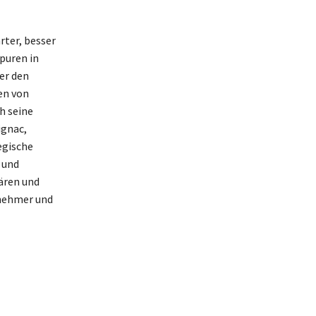
rter, besser
puren in
er den
en von
h seine
ignac,
egische
 und
ären und
rnehmer und