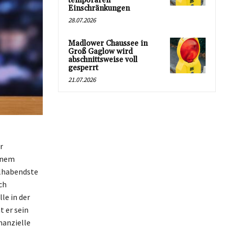
temporären
Einschränkungen
28.07.2026
Madlower Chaussee in
Groß Gaglow wird
abschnittsweise voll
gesperrt
21.07.2026
r
einem
hlhabendste
ch
le in der
 er sein
nanzielle