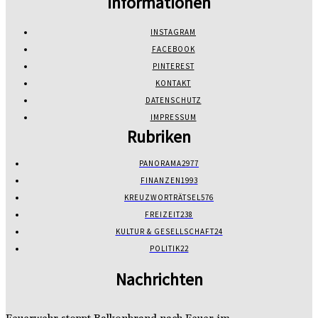
Informationen
INSTAGRAM
FACEBOOK
PINTEREST
KONTAKT
DATENSCHUTZ
IMPRESSUM
Rubriken
PANORAMA
2977
FINANZEN
1993
KREUZWORTRÄTSEL
576
FREIZEIT
238
KULTUR & GESELLSCHAFT
24
POLITIK
22
Nachrichten