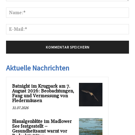
Kommentar:
Na
E-
Mai
Aktuelle Nachrichten
Batnight im Krugpark am 7.
August 2026: Beobachtungen,
Fang und Vermessung von
Fledermäusen
31.07.2026
Blaualgenblüte im Madlower
See festgestellt –
Gesundheitsamt warnt vor