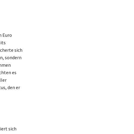
n Euro
its
cherte sich
en, sondern
ommen
chten es
ller
us, den er
ert sich