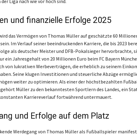
der Liga nach wie vor hoch sind.
n und finanzielle Erfolge 2025
wird das Vermögen von Thomas Müller auf geschätzte 60 Millione
ein. Im Verlauf seiner beeindruckenden Karriere, die bis 2023 bere
folge als deutscher Meister und DFB-Pokalsieger hervorbrachte, si
nur ein Jahresgehalt von 20 Millionen Euro beim FC Bayern Münch
uch von lukrativen Werbeverträgen, die erheblich zu seinem Eink
aben. Seine klugen Investitionen und steuerliche Abzüge ermögli
mögen weiter zu optimieren. Als einer der höchstbezahlten Fußba
gehört Müller zu den bekanntesten Sportlern des Landes, ein Stat
konstanten Karriereverlauf fortwährend untermauert.
ng und Erfolge auf dem Platz
kende Werdegang von Thomas Müller als Fußballspieler manifesti