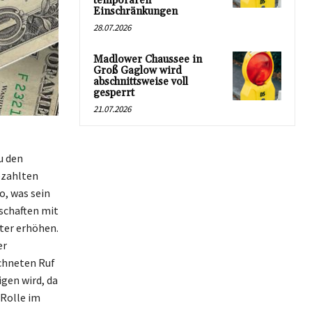
temporären
Einschränkungen
28.07.2026
Madlower Chaussee in
Groß Gaglow wird
abschnittsweise voll
gesperrt
21.07.2026
u den
ezahlten
o, was sein
schaften mit
ter erhöhen.
er
ichneten Ruf
igen wird, da
 Rolle im