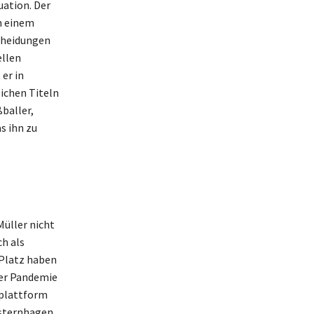
uation. Der
n einem
cheidungen
ellen
er in
eichen Titeln
baller,
s ihn zu
üller nicht
h als
 Platz haben
der Pandemie
eplattform
esternhagen