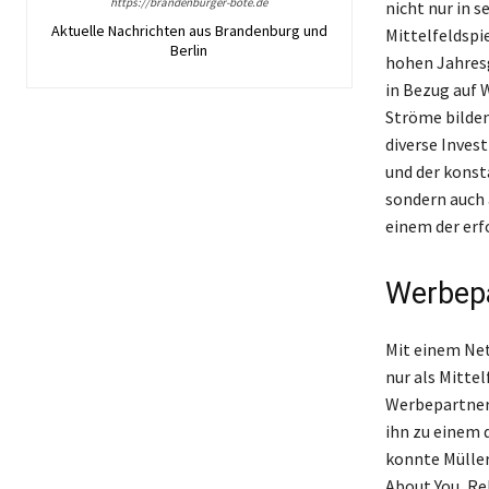
https://brandenburger-bote.de
nicht nur in s
Aktuelle Nachrichten aus Brandenburg und
Mittelfeldspi
Berlin
hohen Jahresg
in Bezug auf 
Ströme bilden 
diverse Invest
und der konst
sondern auch
einem der erf
Werbepa
Mit einem Net
nur als Mitte
Werbepartner 
ihn zu einem 
konnte Mülle
About You, Re