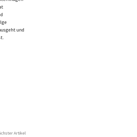
at
nd
olge
ausgeht und
t.
chster Artikel