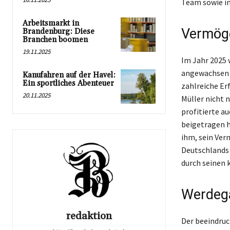
Team sowie in 
Arbeitsmarkt in
Vermöge
Brandenburg: Diese
Branchen boomen
19.11.2025
Im Jahr 2025 
angewachsen s
Kanufahren auf der Havel:
Ein sportliches Abenteuer
zahlreiche Er
20.11.2025
Müller nicht 
profitierte a
beigetragen h
ihm, sein Ver
Deutschlands 
durch seinen 
Werdega
redaktion
Der beeindruc