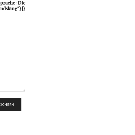
prache: Die
ndsläng“}]}