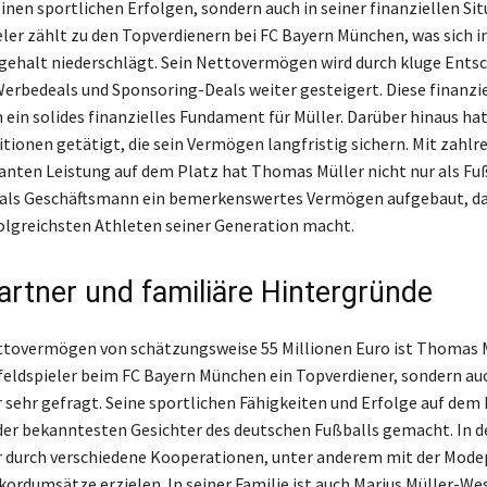
einen sportlichen Erfolgen, sondern auch in seiner finanziellen Sit
eler zählt zu den Topverdienern bei FC Bayern München, was sich i
ehalt niederschlägt. Sein Nettovermögen wird durch kluge Ents
Werbedeals und Sponsoring-Deals weiter gesteigert. Diese finanzi
ein solides finanzielles Fundament für Müller. Darüber hinaus hat 
itionen getätigt, die sein Vermögen langfristig sichern. Mit zahlr
anten Leistung auf dem Platz hat Thomas Müller nicht nur als Fuß
 als Geschäftsmann ein bemerkenswertes Vermögen aufgebaut, da
olgreichsten Athleten seiner Generation macht.
rtner und familiäre Hintergründe
tovermögen von schätzungsweise 55 Millionen Euro ist Thomas M
lfeldspieler beim FC Bayern München ein Topverdiener, sondern auc
sehr gefragt. Seine sportlichen Fähigkeiten und Erfolge auf dem
der bekanntesten Gesichter des deutschen Fußballs gemacht. In 
r durch verschiedene Kooperationen, unter anderem mit der Mod
kordumsätze erzielen. In seiner Familie ist auch Marius Müller-W