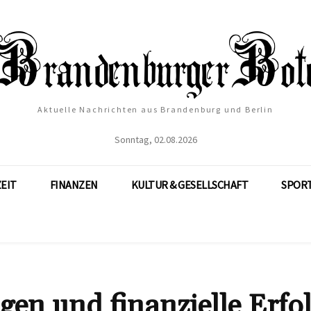
Aktuelle Nachrichten aus Brandenburg und Berlin
Sonntag, 02.08.2026
ZEIT
FINANZEN
KULTUR & GESELLSCHAFT
SPOR
en und finanzielle Erfo