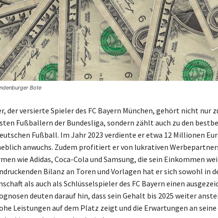
andenburger Bote
, der versierte Spieler des FC Bayern München, gehört nicht nur z
ten Fußballern der Bundesliga, sondern zählt auch zu den bestb
eutschen Fußball. Im Jahr 2023 verdiente er etwa 12 Millionen Eur
blich anwuchs. Zudem profitiert er von lukrativen Werbepartner
men wie Adidas, Coca-Cola und Samsung, die sein Einkommen wei
indruckenden Bilanz an Toren und Vorlagen hat er sich sowohl in d
chaft als auch als Schlüsselspieler des FC Bayern einen ausgeze
ognosen deuten darauf hin, dass sein Gehalt bis 2025 weiter anste
ohe Leistungen auf dem Platz zeigt und die Erwartungen an seine