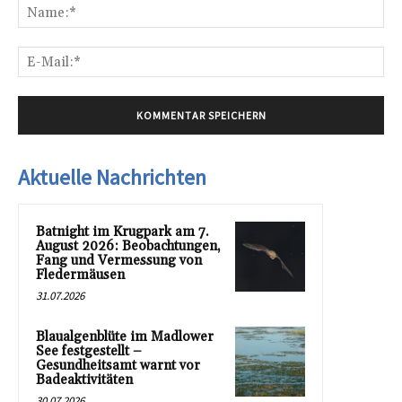
Na
E-
Mai
Aktuelle Nachrichten
Batnight im Krugpark am 7.
August 2026: Beobachtungen,
Fang und Vermessung von
Fledermäusen
31.07.2026
Blaualgenblüte im Madlower
See festgestellt –
Gesundheitsamt warnt vor
Badeaktivitäten
30.07.2026