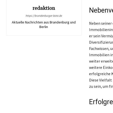
redaktion
Nebenve
https://brandenburger-bote.de
Aktuelle Nachrichten aus Brandenburg und
Neben seiner 
Berlin
Immobilieninv
er sein Vermö
Diversifizieru
Fachwissen, u
Immobilien in
weiter erweit
weitere Eink
erfolgreiche 
Diese Vielfalt
zu sein, um f
Erfolgr