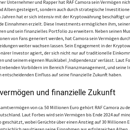
cher Unternehmer und Rapper hat RAF Camora sein Vermögen nich
nd Alben gesteigert, sondern auch durch strategische Investitionen
n Jahren hat er sich intensiv mit der Kryptowährung beschäftigt u
e Einnahmen erzielt. Diese Investments ermöglichen ihm, seine
eren und sein finanzielles Portfolio zu erweitern. Neben seinen Mu
lionen von Fans generiert werden, hat Camora sein Vermögen durc
idungen weiter wachsen lassen. Sein Engagement in der Kryptowe
ionärer Investor agiert, der sich nicht nur auf traditionelle Eink
n und seinem eigenen Musiklabel ‚Indipendenza‘ verlässt. Laut F
strebenden Vorbildern im Bereich Finanzmanagement, und seine 
 entscheidenden Einfluss auf seine finanzielle Zukunft haben.
ermögen und finanzielle Zukunft
amtvermögen von ca. 50 Millionen Euro gehört RAF Camora zu de
utschland. Laut Forbes wird sein Vermögen bis Ende 2024 auf min
o geschätzt, wobei Gerüchte über einen Anstieg auf 30 Millionen 
uptsächlich resultieren seine Einnahmen aus erfolgreichen Alben, 