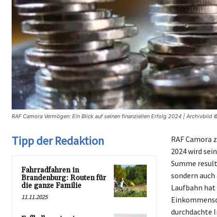
RAF Camora Vermögen: Ein Blick auf seinen finanziellen Erfolg 2024 | Archivbild
Tipp der Redaktion
RAF Camora zä
2024 wird sei
Summe resulti
Fahrradfahren in
sondern auch
Brandenburg: Routen für
die ganze Familie
Laufbahn hat 
11.11.2025
Einkommensque
durchdachte I