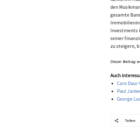
den Musikmark
gesamte Bandb
Immobilieninv
Investments in
seiner finanz
zu steigern, b
Auch interess
Caro Daur 
Paul Janke
George Luc
Teilen