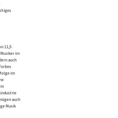
d
ltiges
on 11,5
 Musiker im
dern auch
Forbes
rfolge im
ne
ein
industrie
ermögen auch
ige Musik