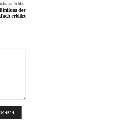
chster Artikel
influss der
fach erklärt