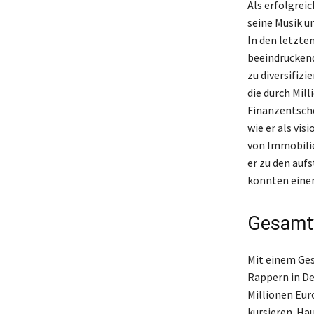
Als erfolgrei
seine Musik u
In den letzte
beeindruckend
zu diversifizi
die durch Mil
Finanzentsche
wie er als vis
von Immobilie
er zu den auf
könnten einen
Gesamtv
Mit einem Ges
Rappern in De
Millionen Eur
kursieren. Ha