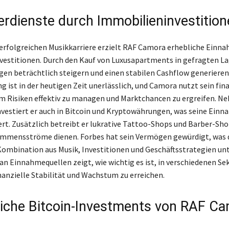
rdienste durch Immobilieninvestition
erfolgreichen Musikkarriere erzielt RAF Camora erhebliche Einn
estitionen. Durch den Kauf von Luxusapartments in gefragten L
gen beträchtlich steigern und einen stabilen Cashflow generieren
ng ist in der heutigen Zeit unerlässlich, und Camora nutzt sein fin
m Risiken effektiv zu managen und Marktchancen zu ergreifen. N
vestiert er auch in Bitcoin und Kryptowährungen, was seine Ein
ert. Zusätzlich betreibt er lukrative Tattoo-Shops und Barber-Shop
ommensströme dienen. Forbes hat sein Vermögen gewürdigt, was 
Kombination aus Musik, Investitionen und Geschäftsstrategien unt
 an Einnahmequellen zeigt, wie wichtig es ist, in verschiedenen Se
inanzielle Stabilität und Wachstum zu erreichen.
eiche Bitcoin-Investments von RAF C