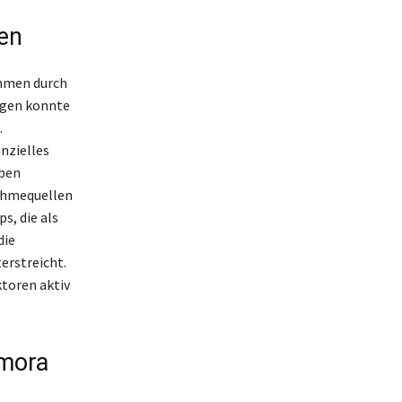
en
ahmen durch
agen konnte
.
anzielles
eben
nahmequellen
s, die als
die
erstreicht.
ktoren aktiv
amora