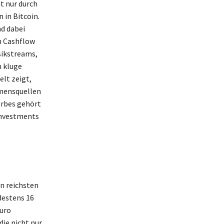
t nur durch
 in Bitcoin.
nd dabei
n Cashflow
sikstreams,
h kluge
lt zeigt,
ommensquellen
orbes gehört
Investments
n reichsten
destens 16
Euro
die nicht nur