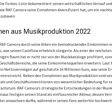
Die Forbes-Liste dokumentiert seinen wirtschaftlichen Verlauf un
 wie RAF Camora seine Einnahmen diversifiziert hat, um ein nachha
zubauen.
en aus Musikproduktion 2022
 RAF Camora durch seine Alben ein beeindruckendes Einkommen v
, was seinen Cashflow erheblich steigerte. Als einer der reichsten
igen Raum hat er nicht nur von der Musikkataloge profitiert, son
 Geschäftsbereiche, die seine Einkommensquellen erweitern. Laut 
sein Nettovermögen auf geschätzte 16 Millionen Euro, was seine E
nterstreicht. Neben den Einnahmen aus Musikproduktion sind sei
ls und Geschäftsinvestitionen von wesentlicher Bedeutung für s
Wachstum. RAF Camora’s strategische Entscheidungen in der Musik
inaus festigen seinen Stand als einflussreicher Akteur, dessen V
iter anwachsen dürfte, während er seinen Fans weiterhin hochwert