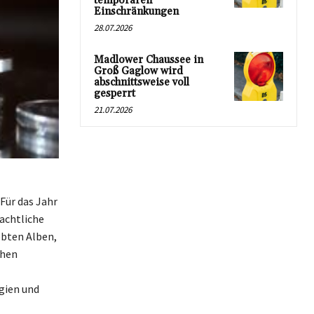
temporären
Einschränkungen
28.07.2026
Madlower Chaussee in
Groß Gaglow wird
abschnittsweise voll
gesperrt
21.07.2026
Für das Jahr
achtliche
ebten Alben,
chen
gien und