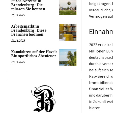
Fußballvereine in
beigetragen. 
Brandenburg: Die
müssen Sie kennen
verdeutlicht,
16.11.2025
Vermögen auf
Arbeitsmarkt in
Einnahm
Brandenburg: Diese
Branchen boomen
19.11.2025
2022 erzielte
Millionen Euro
Kanufahren auf der Havel:
Ein sportliches Abenteuer
deutschsprach
20.11.2025
durch diverse
beläuft sich 
Rap-Bereich u
Immobiliendea
finanzielles 
und darüber h
in Zukunft we
bietet.