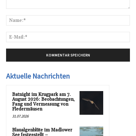
Kommentar:
Na
E-
Mai
Aktuelle Nachrichten
Batnight im Krugpark am 7.
August 2026: Beobachtungen,
Fang und Vermessung von
Fledermäusen
31.07.2026
Blaualgenblüte im Madlower
See festgestellt –