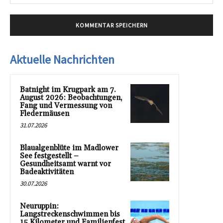
Mai
Aktuelle Nachrichten
Batnight im Krugpark am 7.
August 2026: Beobachtungen,
Fang und Vermessung von
Fledermäusen
31.07.2026
Blaualgenblüte im Madlower
See festgestellt –
Gesundheitsamt warnt vor
Badeaktivitäten
30.07.2026
Neuruppin:
Langstreckenschwimmen bis
15 Kilometer und Familienfest