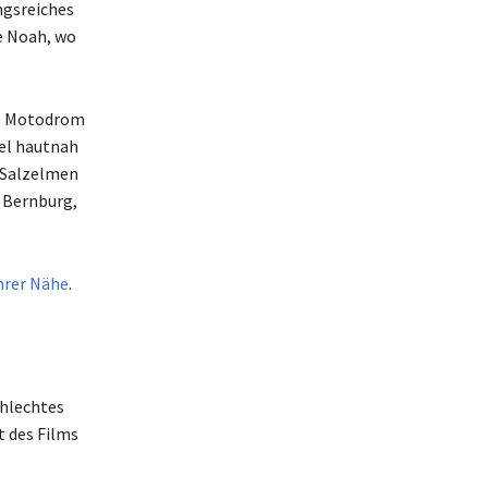
ngsreiches
he Noah, wo
as Motodrom
gel hautnah
 Salzelmen
n Bernburg,
Ihrer Nähe
.
chlechtes
t des Films