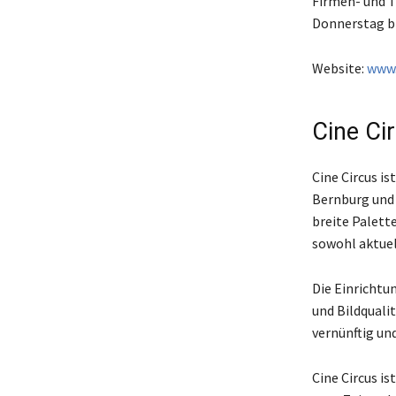
Firmen- und T
Donnerstag bi
Website:
www.
Cine Ci
Cine Circus i
Bernburg und 
breite Palett
sowohl aktuel
Die Einrichtu
und Bildqualit
vernünftig un
Cine Circus is