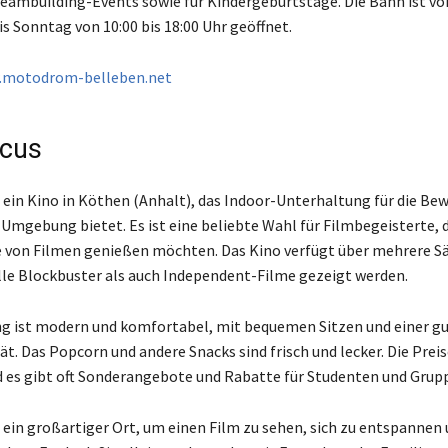
eambuilding-Events sowie für Kindergeburtstage. Die Bahn ist vo
s Sonntag von 10:00 bis 18:00 Uhr geöffnet.
motodrom-belleben.net
rcus
st ein Kino in Köthen (Anhalt), das Indoor-Unterhaltung für die B
Umgebung bietet. Es ist eine beliebte Wahl für Filmbegeisterte, d
e von Filmen genießen möchten. Das Kino verfügt über mehrere Sä
le Blockbuster als auch Independent-Filme gezeigt werden.
ng ist modern und komfortabel, mit bequemen Sitzen und einer g
ät. Das Popcorn und andere Snacks sind frisch und lecker. Die Preis
d es gibt oft Sonderangebote und Rabatte für Studenten und Grup
t ein großartiger Ort, um einen Film zu sehen, sich zu entspannen 