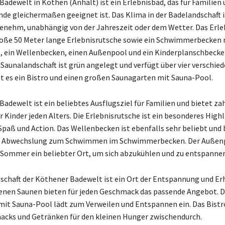
Badewelt in Köthen (Anhalt) ist ein Erlebnisbad, das für Familien
nde gleichermaßen geeignet ist. Das Klima in der Badelandschaft 
enehm, unabhängig von der Jahreszeit oder dem Wetter. Das Erle
roße 50 Meter lange Erlebnisrutsche sowie ein Schwimmerbecken 
 ein Wellenbecken, einen Außenpool und ein Kinderplanschbecken
 Saunalandschaft ist grün angelegt und verfügt über vier verschie
 es ein Bistro und einen großen Saunagarten mit Sauna-Pool.
Badewelt ist ein beliebtes Ausflugsziel für Familien und bietet za
r Kinder jeden Alters. Die Erlebnisrutsche ist ein besonderes High
 Spaß und Action. Das Wellenbecken ist ebenfalls sehr beliebt und 
Abwechslung zum Schwimmen im Schwimmerbecken. Der Außenp
Sommer ein beliebter Ort, um sich abzukühlen und zu entspannen
schaft der Köthener Badewelt ist ein Ort der Entspannung und Er
denen Saunen bieten für jeden Geschmack das passende Angebot. D
it Sauna-Pool lädt zum Verweilen und Entspannen ein. Das Bistro
acks und Getränken für den kleinen Hunger zwischendurch.