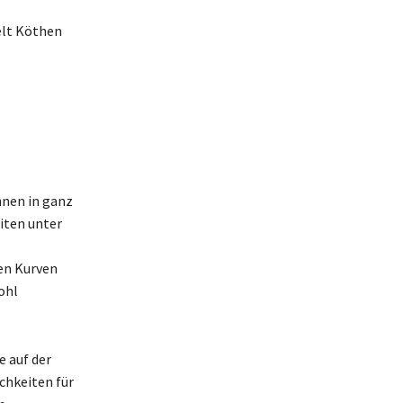
elt Köthen
hnen in ganz
iten unter
hen Kurven
ohl
e auf der
chkeiten für