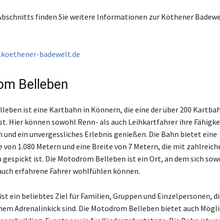
bschnitts finden Sie weitere Informationen zur Köthener Badew
koethener-badewelt.de
om Belleben
eben ist eine Kartbahn in Könnern, die eine der über 200 Kartba
st. Hier können sowohl Renn- als auch Leihkartfahrer ihre Fähigke
n und ein unvergessliches Erlebnis genießen. Die Bahn bietet eine
 von 1.080 Metern und eine Breite von 7 Metern, die mit zahlreic
 gespickt ist. Die Motodrom Belleben ist ein Ort, an dem sich sow
auch erfahrene Fahrer wohlfühlen können.
st ein beliebtes Ziel für Familien, Gruppen und Einzelpersonen, di
nem Adrenalinkick sind. Die Motodrom Belleben bietet auch Mögli