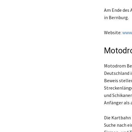
Am Ende des A
in Bernburg.
Website:
www.
Motodr
Motodrom Bell
Deutschland i
Beweis stelle
Streckenlänge
und Schikanen
Anfänger als 
Die Kartbahn i
Suche nach ei