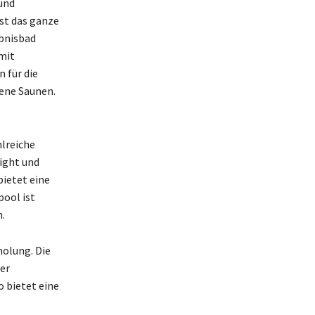
 und
ist das ganze
bnisbad
mit
 für die
dene Saunen.
hlreiche
light und
bietet eine
ool ist
.
holung. Die
er
 bietet eine