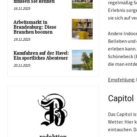
müssen Sie kennen
regelmäßig So
16.11.2025
Erlebnis sorg
sie sich auf 
Arbeitsmarkt in
Brandenburg: Diese
Branchen boomen
Andere Indoor
19.11.2025
Belleben und d
erleben kann
Kanufahren auf der Havel:
Schönebeck (E
Ein sportliches Abenteuer
die man entd
20.11.2025
Empfehlung:
Capitol
Das Capitol is
Wetter. Hier 
eintauchen. Da