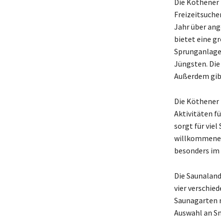
Die Köthener 
Freizeitsuche
Jahr über ang
bietet eine g
Sprunganlage,
Jüngsten. Die
Außerdem gibt
Die Köthener 
Aktivitäten fü
sorgt für viel
willkommene 
besonders im 
Die Saunaland
vier verschie
Saunagarten m
Auswahl an Sn