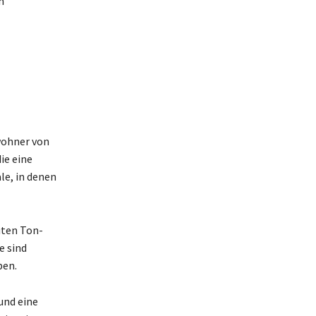
n
ewohner von
ie eine
le, in denen
uten Ton-
e sind
pen.
und eine