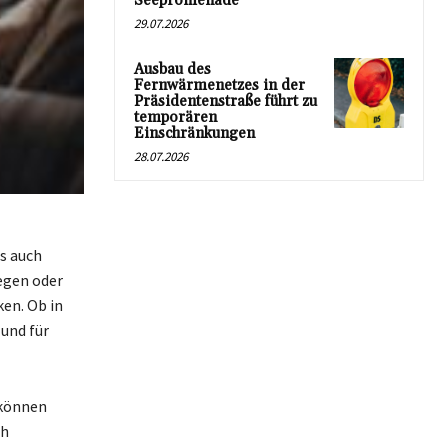
Seepromenade
29.07.2026
Ausbau des
Fernwärmenetzes in der
Präsidentenstraße führt zu
temporären
Einschränkungen
28.07.2026
ls auch
egen oder
en. Ob in
 und für
 können
ch