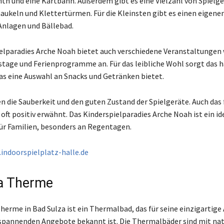
nth und eine Kartbahn. Außerdem gibt es eine Vielzahl von Spielg
aukeln und Klettertürmen. Für die Kleinsten gibt es einen eigene
Anlagen und Bällebad.
elparadies Arche Noah bietet auch verschiedene Veranstaltungen 
tage und Ferienprogramme an. Für das leibliche Wohl sorgt das 
as eine Auswahl an Snacks und Getränken bietet.
n die Sauberkeit und den guten Zustand der Spielgeräte. Auch das 
oft positiv erwähnt. Das Kinderspielparadies Arche Noah ist ein id
für Familien, besonders an Regentagen.
indoorspielplatz-halle.de
a Therme
herme in Bad Sulza ist ein Thermalbad, das für seine einzigartig
spannenden Angebote bekannt ist. Die Thermalbäder sind mit na