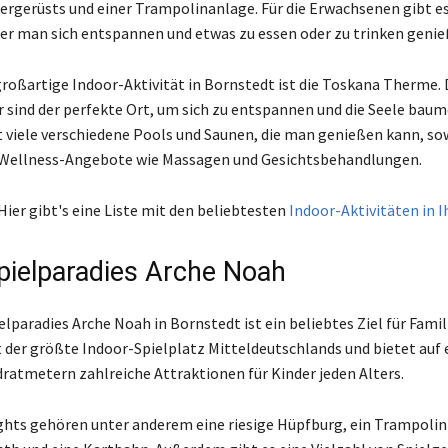
tergerüsts und einer Trampolinanlage. Für die Erwachsenen gibt es
 der man sich entspannen und etwas zu essen oder zu trinken geni
großartige Indoor-Aktivität in Bornstedt ist die Toskana Therme. 
sind der perfekte Ort, um sich zu entspannen und die Seele baum
bt viele verschiedene Pools und Saunen, die man genießen kann, so
 Wellness-Angebote wie Massagen und Gesichtsbehandlungen.
Hier gibt's eine Liste mit den beliebtesten
Indoor-Aktivitäten in 
pielparadies Arche Noah
lparadies Arche Noah in Bornstedt ist ein beliebtes Ziel für Fami
st der größte Indoor-Spielplatz Mitteldeutschlands und bietet auf 
ratmetern zahlreiche Attraktionen für Kinder jeden Alters.
ghts gehören unter anderem eine riesige Hüpfburg, ein Trampolin