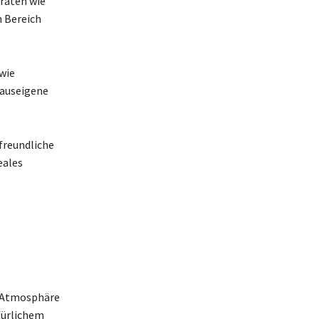
eräten wie
n Bereich
wie
hauseigene
freundliche
eales
e Atmosphäre
türlichem