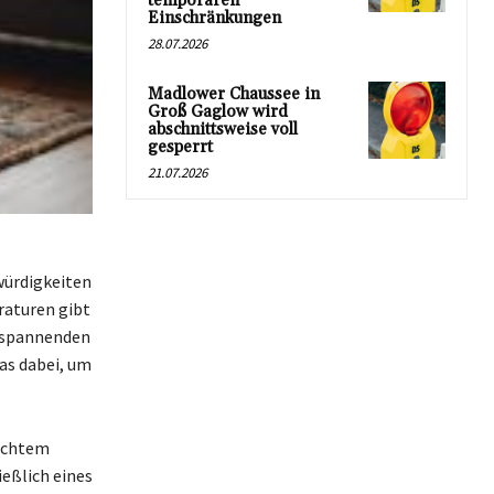
temporären
Einschränkungen
28.07.2026
Madlower Chaussee in
Groß Gaglow wird
abschnittsweise voll
gesperrt
21.07.2026
würdigkeiten
raturen gibt
n spannenden
as dabei, um
lechtem
ießlich eines