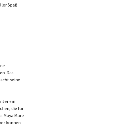
ller Spaß
ine
en. Das
scht seine
nter ein
hen, die für
as Maya Mare
her können