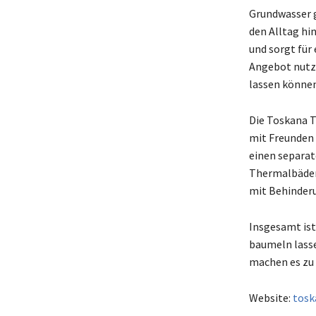
Grundwasser g
den Alltag hi
und sorgt für
Angebot nutze
lassen können
Die Toskana T
mit Freunden 
einen separat
Thermalbäder 
mit Behinder
Insgesamt ist
baumeln lass
machen es zu 
Website:
tosk