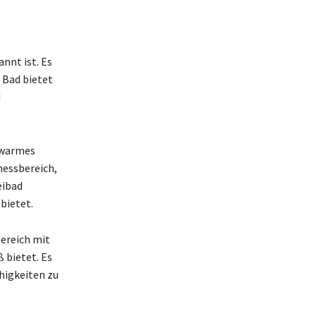
nnt ist. Es
 Bad bietet
d
C warmes
essbereich,
eibad
bietet.
bereich mit
 bietet. Es
higkeiten zu