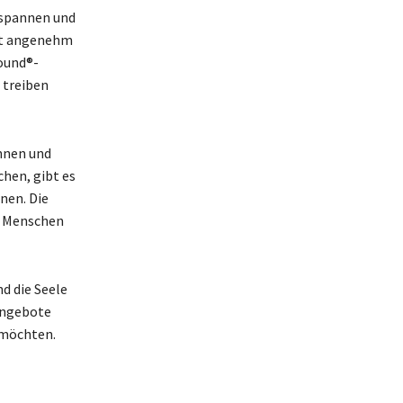
tspannen und
ist angenehm
ound®-
 treiben
nnen und
chen, gibt es
nen. Die
r Menschen
d die Seele
Angebote
 möchten.