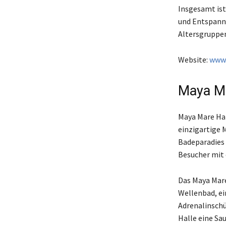
Insgesamt ist
und Entspannu
Altersgruppen
Website:
www.
Maya Ma
Maya Mare Hal
einzigartige 
Badeparadies 
Besucher mit 
Das Maya Mare
Wellenbad, ei
Adrenalinschü
Halle eine Sa