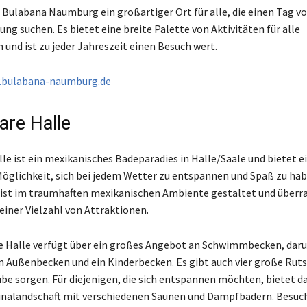
 Bulabana Naumburg ein großartiger Ort für alle, die einen Tag vo
ng suchen. Es bietet eine breite Palette von Aktivitäten für alle
 und ist zu jeder Jahreszeit einen Besuch wert.
bulabana-naumburg.de
re Halle
le ist ein mexikanisches Badeparadies in Halle/Saale und bietet e
Möglichkeit, sich bei jedem Wetter zu entspannen und Spaß zu hab
ist im traumhaften mexikanischen Ambiente gestaltet und überra
einer Vielzahl von Attraktionen.
 Halle verfügt über ein großes Angebot an Schwimmbecken, daru
n Außenbecken und ein Kinderbecken. Es gibt auch vier große Rutsc
be sorgen. Für diejenigen, die sich entspannen möchten, bietet d
unalandschaft mit verschiedenen Saunen und Dampfbädern. Besuc