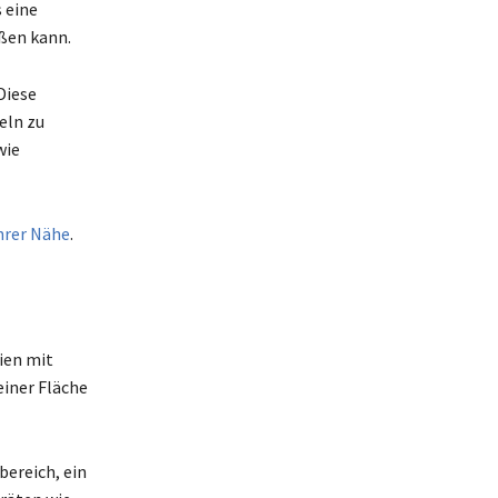
 eine
eßen kann.
Diese
eln zu
wie
Ihrer Nähe
.
lien mit
einer Fläche
bereich, ein