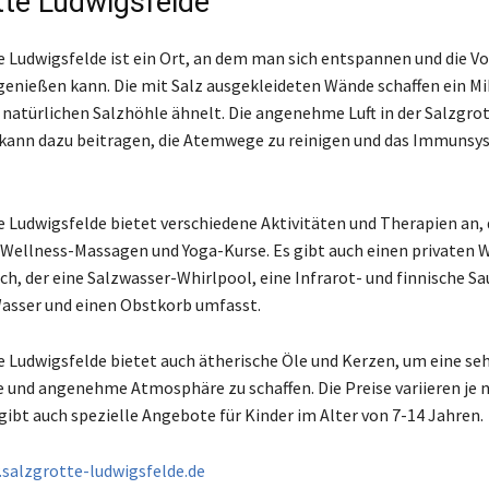
tte Ludwigsfelde
e Ludwigsfelde ist ein Ort, an dem man sich entspannen und die Vo
genießen kann. Die mit Salz ausgekleideten Wände schaffen ein M
 natürlichen Salzhöhle ähnelt. Die angenehme Luft in der Salzgro
kann dazu beitragen, die Atemwege zu reinigen und das Immunsy
e Ludwigsfelde bietet verschiedene Aktivitäten und Therapien an,
 Wellness-Massagen und Yoga-Kurse. Es gibt auch einen privaten 
ch, der eine Salzwasser-Whirlpool, eine Infrarot- und finnische Sa
Wasser und einen Obstkorb umfasst.
e Ludwigsfelde bietet auch ätherische Öle und Kerzen, um eine se
und angenehme Atmosphäre zu schaffen. Die Preise variieren je n
gibt auch spezielle Angebote für Kinder im Alter von 7-14 Jahren.
salzgrotte-ludwigsfelde.de