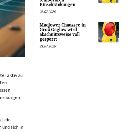
temporären
Einschränkungen
28.07.2026
Madlower Chaussee in
Groß Gaglow wird
abschnittsweise voll
gesperrt
21.07.2026
ter aktiv zu
hten
essen
ine Sorgen
st ein
 und sich in