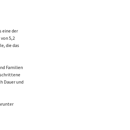
s eine der
von 5,2
e, die das
und Familien
schrittene
ch Dauer und
arunter