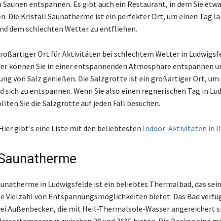
 Saunen entspannen. Es gibt auch ein Restaurant, in dem Sie etw
n. Die Kristall Saunatherme ist ein perfekter Ort, um einen Tag l
d dem schlechten Wetter zu entfliehen.
roßartiger Ort für Aktivitäten bei schlechtem Wetter in Ludwigsfe
ier können Sie in einer entspannenden Atmosphäre entspannen un
ung von Salz genießen. Die Salzgrotte ist ein großartiger Ort, um
 sich zu entspannen. Wenn Sie also einen regnerischen Tag in Lu
llten Sie die Salzgrotte auf jeden Fall besuchen.
Hier gibt's eine Liste mit den beliebtesten
Indoor-Aktivitäten in 
l Saunatherme
Saunatherme in Ludwigsfelde ist ein beliebtes Thermalbad, das sei
e Vielzahl von Entspannungsmöglichkeiten bietet. Das Bad verfüg
ei Außenbecken, die mit Heil-Thermalsole-Wasser angereichert s