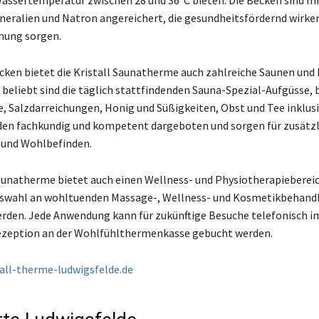
sertemperatur zwischen 28 und 36°C bieten. Die Becken sind mi
neralien und Natron angereichert, die gesundheitsfördernd wirken
nung sorgen.
ken bietet die Kristall Saunatherme auch zahlreiche Saunen un
 beliebt sind die täglich stattfindenden Sauna-Spezial-Aufgüsse, 
e, Salzdarreichungen, Honig und Süßigkeiten, Obst und Tee inklusiv
en fachkundig und kompetent dargeboten und sorgen für zusätzl
und Wohlbefinden.
Saunatherme bietet auch einen Wellness- und Physiotherapiebereic
uswahl an wohltuenden Massage-, Wellness- und Kosmetikbehand
den. Jede Anwendung kann für zukünftige Besuche telefonisch i
Rezeption an der Wohlfühlthermenkasse gebucht werden.
tall-therme-ludwigsfelde.de