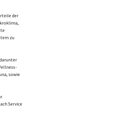
rteile der
ikroklima,
tte
stem zu
 darunter
Wellness-
una, sowie
hr
ach Service