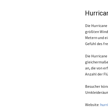
Hurrica
Die Hurricane 
größten Wind
Metern und ei
Gefühl des fr
Die Hurricane 
gleichermaßen
an, die von er
Anzahl der Fl
Besucher könn
Umkleideräume
Website:
hurr