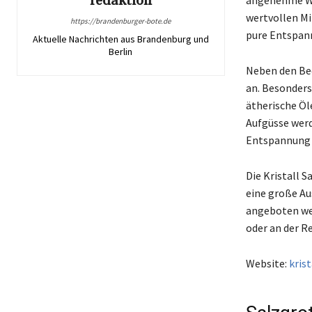
redaktion
angenehme Was
wertvollen Mi
https://brandenburger-bote.de
pure Entspan
Aktuelle Nachrichten aus Brandenburg und
Berlin
Neben den Bec
an. Besonders
ätherische Öl
Aufgüsse werd
Entspannung 
Die Kristall 
eine große A
angeboten wer
oder an der 
Website:
kris