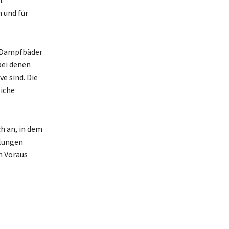
t
 und für
d Dampfbäder
bei denen
e sind. Die
iche
h an, in dem
lungen
m Voraus