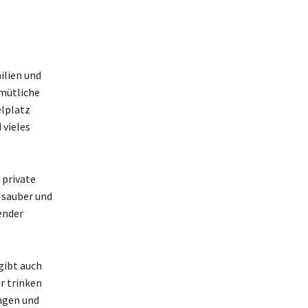
milien und
emütliche
elplatz
 vieles
 private
t sauber und
ender
 gibt auch
r trinken
ungen und