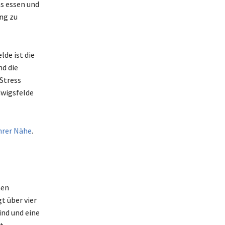
as essen und
ang zu
lde ist die
d die
 Stress
dwigsfelde
Ihrer Nähe
.
nen
t über vier
ind und eine