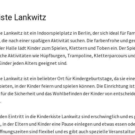
iste Lankwitz
e Lankwitz ist ein Indoorspielplatz in Berlin, der sich ideal für Fa
, die nach einer spaßigen Aktivität suchen. Die farbenfrohe und g
r Halle lädt Kinder zum Spielen, Klettern und Toben ein. Der Spi
iche Aktivitäten wie Hüpfburgen, Trampoline, Kletterparcours und
Kinder jeden Alters geeignet sind.
e Lankwitz ist ein beliebter Ort für Kindergeburtstage, da sie eine
eten, in der Kinder feiern und spielen können. Die Einrichtung is
 für die Sicherheit und das Wohlbefinden der Kinder von entscheid
.
 den Eintritt in die Kinderkiste Lankwitz sind erschwinglich und es
, in der Eltern und Kinder eine Pause einlegen und etwas essen ode
ffnungszeiten sind flexibel und es gibt auch spezielle Veranstalt