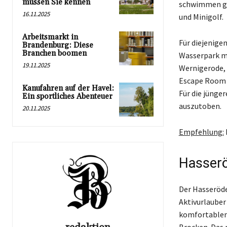
müssen Sie kennen
schwimmen geh
16.11.2025
und Minigolf.
Arbeitsmarkt in
Für diejenigen
Brandenburg: Diese
Branchen boomen
Wasserpark mi
19.11.2025
Wernigerode,
Escape Room W
Kanufahren auf der Havel:
Für die jünge
Ein sportliches Abenteuer
auszutoben.
20.11.2025
Empfehlung:
Hasserö
Der Hasseröde
Aktivurlauber
komfortablen 