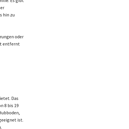
ilie. Es gibt
Der
s hin zu
rungen oder
t entfernt
ietet. Das
n 8 bis 19
 Hubboden,
eeignet ist.
.