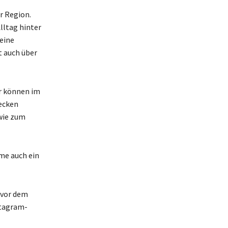
r Region.
lltag hinter
 eine
 auch über
er können im
ecken
wie zum
rme auch ein
 vor dem
stagram-