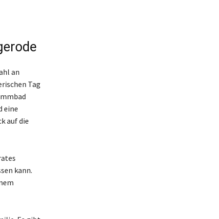
gerode
ahl an
erischen Tag
wimmbad
d eine
k auf die
rates
ssen kann.
inem