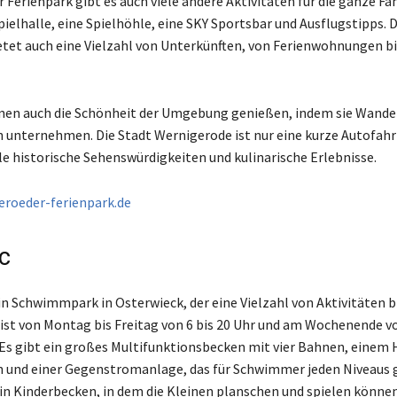
Ferienpark gibt es auch viele andere Aktivitäten für die ganze Fam
ielhalle, eine Spielhöhle, eine SKY Sportsbar und Ausflugstipps. 
etet auch eine Vielzahl von Unterkünften, von Ferienwohnungen bi
nen auch die Schönheit der Umgebung genießen, indem sie Wande
 unternehmen. Die Stadt Wernigerode ist nur eine kurze Autofahr
ele historische Sehenswürdigkeiten und kulinarische Erlebnisse.
eroeder-ferienpark.de
c
ein Schwimmpark in Osterwieck, der eine Vielzahl von Aktivitäten b
t von Montag bis Freitag von 6 bis 20 Uhr und am Wochenende vo
 Es gibt ein großes Multifunktionsbecken mit vier Bahnen, einem
und einer Gegenstromanlage, das für Schwimmer jeden Niveaus g
ein Kinderbecken, in dem die Kleinen planschen und spielen können