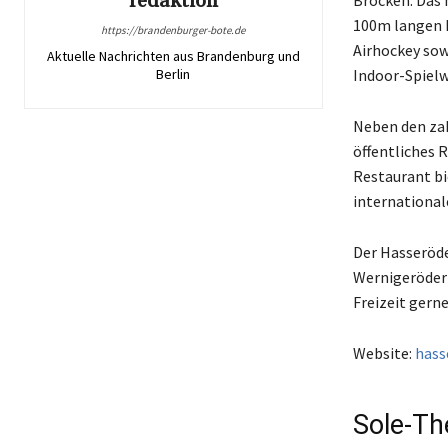
redaktion
Brocken. Das 
100m langen R
https://brandenburger-bote.de
Airhockey sow
Aktuelle Nachrichten aus Brandenburg und
Indoor-Spielw
Berlin
Neben den zah
öffentliches 
Restaurant bi
international
Der Hasseröde
Wernigeröder 
Freizeit gern
Website:
hass
Sole-T