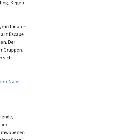
ling, Kegeln
, ein Indoor-
Harz Escape
en. Der
r Gruppen.
m sich
Ihrer Nähe
.
chende,
n im
enumwobenen