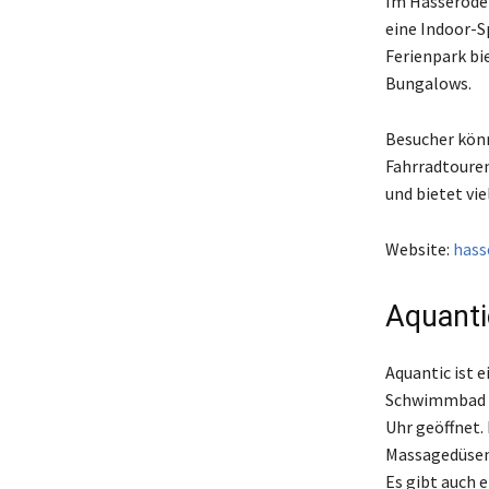
Im Hasseröder 
eine Indoor-Sp
Ferienpark bi
Bungalows.
Besucher kön
Fahrradtouren
und bietet vi
Website:
hass
Aquanti
Aquantic ist 
Schwimmbad is
Uhr geöffnet.
Massagedüsen 
Es gibt auch 