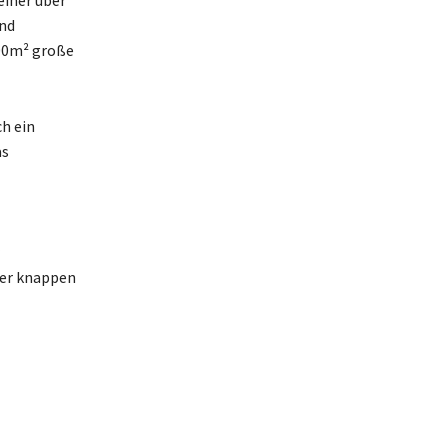
einer über
und
600m² große
h ein
as
ner knappen