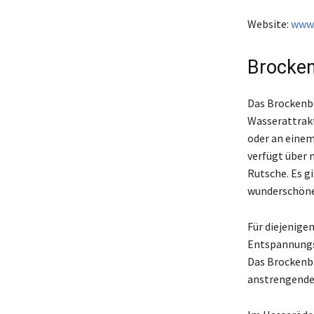
Website:
www.
Brocken
Das Brockenba
Wasserattrakt
oder an eine
verfügt über 
Rutsche. Es g
wunderschöne
Für diejenigen
Entspannungsb
Das Brockenba
anstrengende