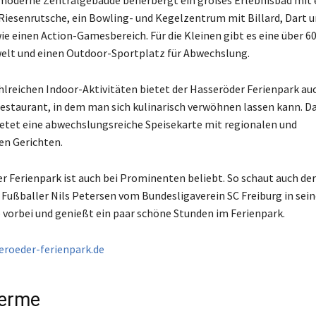
moderne Zentralgebäude beherbergt ein großes Erlebnisbad mit 
iesenrutsche, ein Bowling- und Kegelzentrum mit Billard, Dart 
ie einen Action-Gamesbereich. Für die Kleinen gibt es eine über 
elt und einen Outdoor-Sportplatz für Abwechslung.
lreichen Indoor-Aktivitäten bietet der Hasseröder Ferienpark auc
Restaurant, in dem man sich kulinarisch verwöhnen lassen kann. D
etet eine abwechslungsreiche Speisekarte mit regionalen und
en Gerichten.
r Ferienpark ist auch bei Prominenten beliebt. So schaut auch der
Fußballer Nils Petersen vom Bundesligaverein SC Freiburg in sei
e vorbei und genießt ein paar schöne Stunden im Ferienpark.
eroeder-ferienpark.de
herme