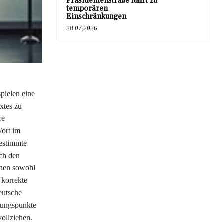
Präsidentenstraße führt zu
temporären
Einschränkungen
28.07.2026
pielen eine
extes zu
re
Wort im
estimmte
ach den
nnen sowohl
 korrekte
eutsche
ssungspunkte
ollziehen.