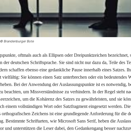
d © Brandenburger Bote
spunkte, oftmals auch als Ellipsen oder Dreipunktzeichen bezeichnet, s
in der deutschen Schriftsprache. Sie sind nicht nur dazu da, Teile des T
dern schaffen ebenso eine gedankliche Pause innerhalb eines Satzes. Ih
 vielfältig: Sie können einen Satz unterbrechen oder ein bedeutendes 
heben. Bei der Anwendung der Auslassungspunkte ist es notwendig, b
zu beachten, um Missverständnisse zu verhindern. In der Regel steht n
eerzeichen, um die Kohärenz des Satzes zu gewährleisten, und sie kö
ach einem vollständigen Wort oder Satzfragment eingesetzt werden. Die
 orthografischen Zeichens ist eine grundlegende Anforderung für die d
g. Bestimmte Schriftarten, wie Microsoft Sans Serif, heben die Ausla
or und unterstützen die Leser dabei, den Gedankengang besser nachzuv