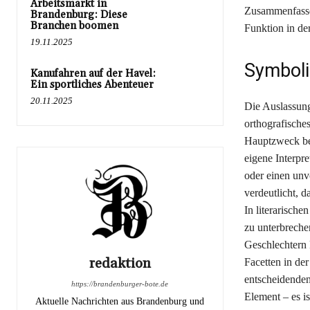
Arbeitsmarkt in
Zusammenfassen
Brandenburg: Diese
Branchen boomen
Funktion in de
19.11.2025
Symboli
Kanufahren auf der Havel:
Ein sportliches Abenteuer
20.11.2025
Die Auslassung
orthografisches
Hauptzweck bes
eigene Interpr
oder einen unv
verdeutlicht, 
In literarisch
zu unterbrech
Geschlechtern 
redaktion
Facetten in de
entscheidenden
https://brandenburger-bote.de
Element – es i
Aktuelle Nachrichten aus Brandenburg und