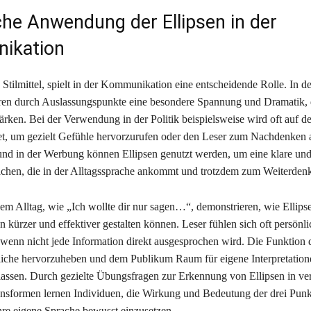
che Anwendung der Ellipsen in der
ikation
s Stilmittel, spielt in der Kommunikation eine entscheidende Rolle. In de
ren durch Auslassungspunkte eine besondere Spannung und Dramatik, 
ärken. Bei der Verwendung in der Politik beispielsweise wird oft auf de
et, um gezielt Gefühle hervorzurufen oder den Leser zum Nachdenken 
nd in der Werbung können Ellipsen genutzt werden, um eine klare und
hen, die in der Alltagssprache ankommt und trotzdem zum Weiterdenk
dem Alltag, wie „Ich wollte dir nur sagen…“, demonstrieren, wie Ellips
kürzer und effektiver gestalten können. Leser fühlen sich oft persönli
wenn nicht jede Information direkt ausgesprochen wird. Die Funktion de
liche hervorzuheben und dem Publikum Raum für eigene Interpretatio
assen. Durch gezielte Übungsfragen zur Erkennung von Ellipsen in ve
sformen lernen Individuen, die Wirkung und Bedeutung der drei Punk
hre eigene Sprache bewusst einzusetzen.