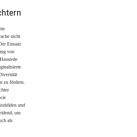
chtern
nte
rache nicht
 Der Einsatz
rung von
 Hassrede
inalisierte
iversität
n zu fördern.
chter
wie
bzubilden und
eidend, um
uch als