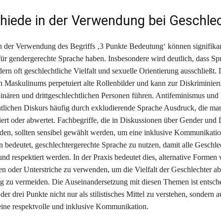
hiede in der Verwendung bei Geschle
n der Verwendung des Begriffs ‚3 Punkte Bedeutung‘ können signifika
für gendergerechte Sprache haben. Insbesondere wird deutlich, dass Sp
ndern oft geschlechtliche Vielfalt und sexuelle Orientierung ausschließt.
n Maskulinums perpetuiert alte Rollenbilder und kann zur Diskriminie
binären und drittgeschlechtlichen Personen führen. Antifeminismus und
ntlichen Diskurs häufig durch exkludierende Sprache Ausdruck, die marg
ert oder abwertet. Fachbegriffe, die in Diskussionen über Gender und D
en, sollten sensibel gewählt werden, um eine inklusive Kommunikatio
n bedeutet, geschlechtergerechte Sprache zu nutzen, damit alle Geschle
nd respektiert werden. In der Praxis bedeutet dies, alternative Formen 
n oder Unterstriche zu verwenden, um die Vielfalt der Geschlechter a
g zu vermeiden. Die Auseinandersetzung mit diesen Themen ist entsch
er drei Punkte nicht nur als stilistisches Mittel zu verstehen, sondern a
ine respektvolle und inklusive Kommunikation.