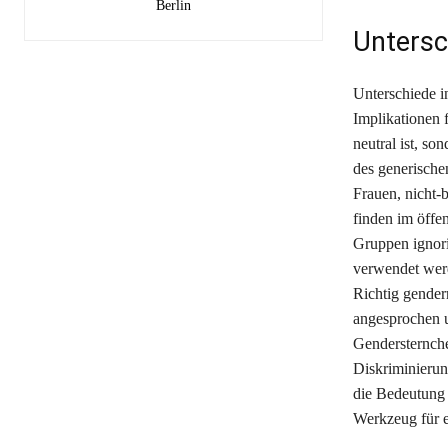
Berlin
Untersc
Unterschiede i
Implikationen 
neutral ist, so
des generische
Frauen, nicht-
finden im öffe
Gruppen ignori
verwendet werd
Richtig gender
angesprochen u
Gendersternche
Diskriminierun
die Bedeutung d
Werkzeug für e