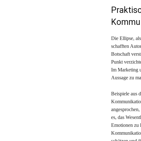
Praktis
Kommun
Die Ellipse, al
schafften Auto
Botschaft verst
Punkt verzicht
Im Marketing u
Aussage zu mac
Beispiele aus 
Kommunikation 
angesprochen, 
es, das Wesent
Emotionen zu l
Kommunikation
schätzen und i