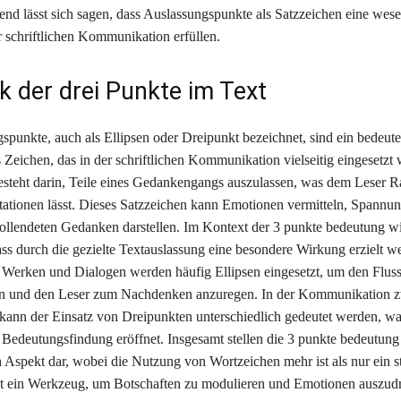
d lässt sich sagen, dass Auslassungspunkte als Satzzeichen eine wese
r schriftlichen Kommunikation erfüllen.
k der drei Punkte im Text
spunkte, auch als Ellipsen oder Dreipunkt bezeichnet, sind ein bedeut
 Zeichen, das in der schriftlichen Kommunikation vielseitig eingesetzt w
teht darin, Teile eines Gedankengangs auszulassen, was dem Leser R
etationen lässt. Dieses Satzzeichen kann Emotionen vermitteln, Spannu
ollendeten Gedanken darstellen. Im Kontext der 3 punkte bedeutung w
dass durch die gezielte Textauslassung eine besondere Wirkung erzielt w
en Werken und Dialogen werden häufig Ellipsen eingesetzt, um den Flus
en und den Leser zum Nachdenken anzuregen. In der Kommunikation 
kann der Einsatz von Dreipunkten unterschiedlich gedeutet werden, wa
r Bedeutungsfindung eröffnet. Insgesamt stellen die 3 punkte bedeutung
 Aspekt dar, wobei die Nutzung von Wortzeichen mehr ist als nur ein sti
st ein Werkzeug, um Botschaften zu modulieren und Emotionen auszud