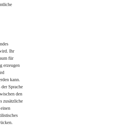
ntliche
endes
ird. Ihr
aum für
ng erzeugen
ird
erden kann.
s der Sprache
zwischen den
s zusätzliche
 einen
listisches
rücken.