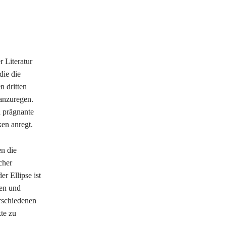
r Literatur
die die
n dritten
anzuregen.
 prägnante
en anregt.
en die
cher
r Ellipse ist
nen und
rschiedenen
te zu