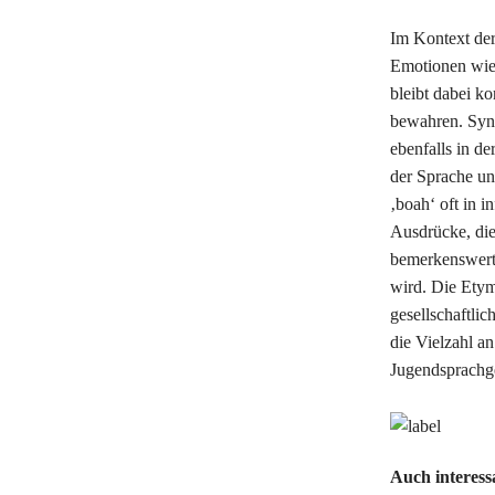
Im Kontext de
Emotionen wie
bleibt dabei ko
bewahren. Syno
ebenfalls in de
der Sprache un
‚boah‘ oft in 
Ausdrücke, die
bemerkenswert,
wird. Die Etym
gesellschaftlic
die Vielzahl a
Jugendsprachge
Auch interess