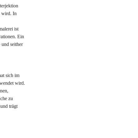
erjektion
wird. In
alerei ist
ationen. Ein
 und seither
at sich im
rwendet wird.
nen,
ache zu
und trägt