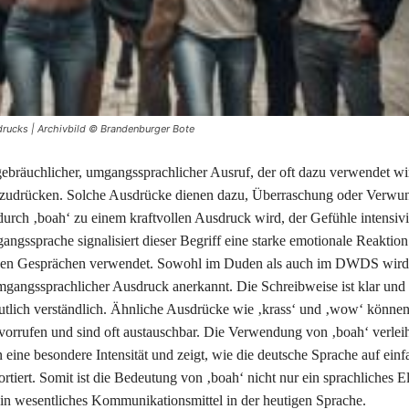
rucks | Archivbild © Brandenburger Bote
 gebräuchlicher, umgangssprachlicher Ausruf, der oft dazu verwendet wi
zudrücken. Solche Ausdrücke dienen dazu, Überraschung oder Verwu
durch ‚boah‘ zu einem kraftvollen Ausdruck wird, der Gefühle intensivie
ngssprache signalisiert dieser Begriff eine starke emotionale Reaktio
sigen Gesprächen verwendet. Sowohl im Duden als auch im DWDS wird 
mgangssprachlicher Ausdruck anerkannt. Die Schreibweise ist klar und 
tlich verständlich. Ähnliche Ausdrücke wie ‚krass‘ und ‚wow‘ können
orrufen und sind oft austauschbar. Die Verwendung von ‚boah‘ verlei
 eine besondere Intensität und zeigt, wie die deutsche Sprache auf ein
rtiert. Somit ist die Bedeutung von ‚boah‘ nicht nur ein sprachliches E
in wesentliches Kommunikationsmittel in der heutigen Sprache.