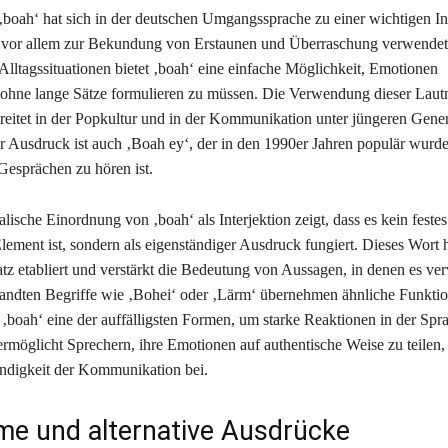
boah‘ hat sich in der deutschen Umgangssprache zu einer wichtigen Int
e vor allem zur Bekundung von Erstaunen und Überraschung verwendet 
Alltagssituationen bietet ‚boah‘ eine einfache Möglichkeit, Emotionen
ohne lange Sätze formulieren zu müssen. Die Verwendung dieser Lautm
reitet in der Popkultur und in der Kommunikation unter jüngeren Gener
ter Ausdruck ist auch ‚Boah ey‘, der in den 1990er Jahren populär wurde
 Gesprächen zu hören ist.
ische Einordnung von ‚boah‘ als Interjektion zeigt, dass es kein festes
lement ist, sondern als eigenständiger Ausdruck fungiert. Dieses Wort h
z etabliert und verstärkt die Bedeutung von Aussagen, in denen es ve
ndten Begriffe wie ‚Bohei‘ oder ‚Lärm‘ übernehmen ähnliche Funktio
 ‚boah‘ eine der auffälligsten Formen, um starke Reaktionen in der Spr
ermöglicht Sprechern, ihre Emotionen auf authentische Weise zu teilen, 
ndigkeit der Kommunikation bei.
e und alternative Ausdrücke