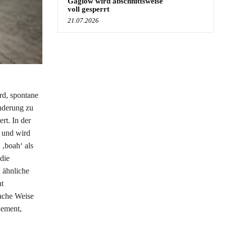
Gaglow wird abschnittsweise
voll gesperrt
21.07.2026
rd, spontane
nderung zu
rt. In der
n und wird
‚boah‘ als
die
 ähnliche
ht
fache Weise
lement,