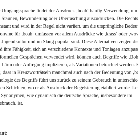
r Umgangssprache findet der Ausdruck ‚boah‘ häufig Verwendung, um 
 Staunen, Bewunderung oder Überraschung auszudrücken. Die Rechts
nstant und wird in der Regel nicht variiert, um die ursprüngliche Bede
nyme für ‚boah‘ umfassen vor allem Ausdrücke wie ‚krass‘ oder ‚wow
r Jugendkultur und im Slang populär sind. Diese Alternativen zeigen die 
d ihre Fähigkeit, sich an verschiedene Kontexte und Tonlagen anzupa
informellen Gesprächen verwendet wird, können auch Begriffe wie ‚Boh
 Lärm oder Aufregung implizieren, als Variationen betrachtet werden. E
 dass in Kreuzworträtseln manchmal auch nach der Bedeutung von ‚b
ologie des Begriffs führt uns zurück zu seinem Gebrauch in unterschie
hen Schichten, wo er als Ausdruck der Begeisterung etabliert wurde. Let
n Synonymen, wie dynamisch die deutsche Sprache, insbesondere im
brauch, ist.
ant: