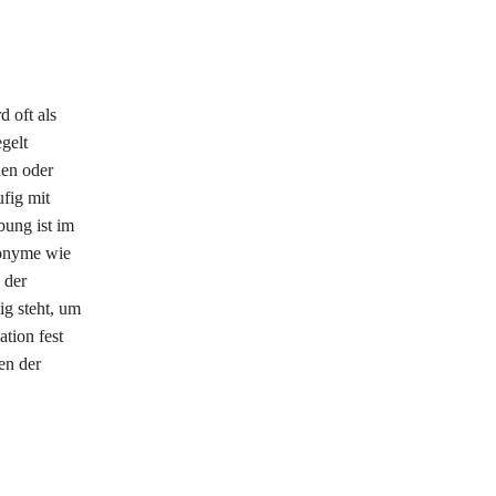
 oft als
gelt
den oder
ufig mit
bung ist im
nonyme wie
 der
ig steht, um
tion fest
en der