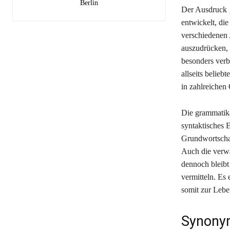
Berlin
Der Ausdruck ‚
entwickelt, di
verschiedenen 
auszudrücken, 
besonders verb
allseits belieb
in zahlreichen
Die grammatikal
syntaktisches E
Grundwortschat
Auch die verwa
dennoch bleibt
vermitteln. Es 
somit zur Lebe
Synonym