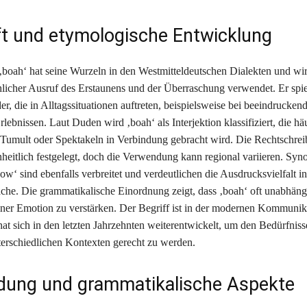
t und etymologische Entwicklung
boah‘ hat seine Wurzeln in den Westmitteldeutschen Dialekten und wird
icher Ausruf des Erstaunens und der Überraschung verwendet. Er spie
, die in Alltagssituationen auftreten, beispielsweise bei beeindrucken
lebnissen. Laut Duden wird ‚boah‘ als Interjektion klassifiziert, die hä
Tumult oder Spektakeln in Verbindung gebracht wird. Die Rechtschrei
heitlich festgelegt, doch die Verwendung kann regional variieren. Sy
ow‘ sind ebenfalls verbreitet und verdeutlichen die Ausdrucksvielfalt in
che. Die grammatikalische Einordnung zeigt, dass ‚boah‘ oft unabhäng
 einer Emotion zu verstärken. Der Begriff ist in der modernen Kommunika
hat sich in den letzten Jahrzehnten weiterentwickelt, um den Bedürfniss
terschiedlichen Kontexten gerecht zu werden.
ung und grammatikalische Aspekte