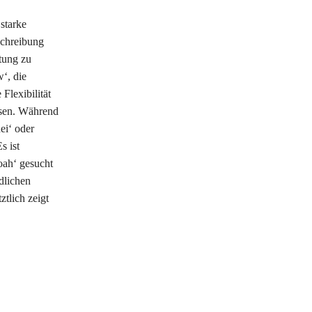
starke
chreibung
utung zu
‘, die
Flexibilität
ssen. Während
ei‘ oder
s ist
oah‘ gesucht
dlichen
ztlich zeigt