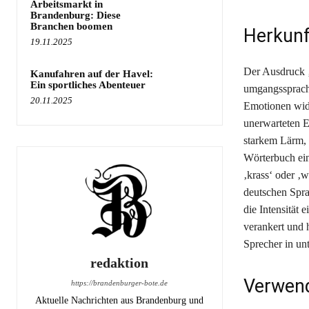
Arbeitsmarkt in
Brandenburg: Diese
Branchen boomen
Herkunf
19.11.2025
Der Ausdruck ‚
Kanufahren auf der Havel:
Ein sportliches Abenteuer
umgangssprachl
20.11.2025
Emotionen wider
unerwarteten Er
starkem Lärm, 
Wörterbuch ein
‚krass‘ oder ‚w
deutschen Spra
die Intensität
verankert und 
Sprecher in un
redaktion
Verwend
https://brandenburger-bote.de
Aktuelle Nachrichten aus Brandenburg und