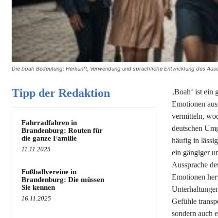
Die boah Bedeutung: Herkunft, Verwendung und sprachliche Entwicklung des Ausd
Tipp der Redaktion
‚Boah‘ ist ein
Emotionen aus
vermitteln, wo
Fahrradfahren in
deutschen Umga
Brandenburg: Routen für
die ganze Familie
häufig in läs
11.11.2025
ein gängiger u
Aussprache deu
Fußballvereine in
Emotionen herv
Brandenburg: Die müssen
Sie kennen
Unterhaltungen
16.11.2025
Gefühle transpo
sondern auch e