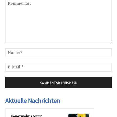
Kommentar:
Na
E-
Mai
Aktuelle Nachrichten
Feuerwehr stoppt