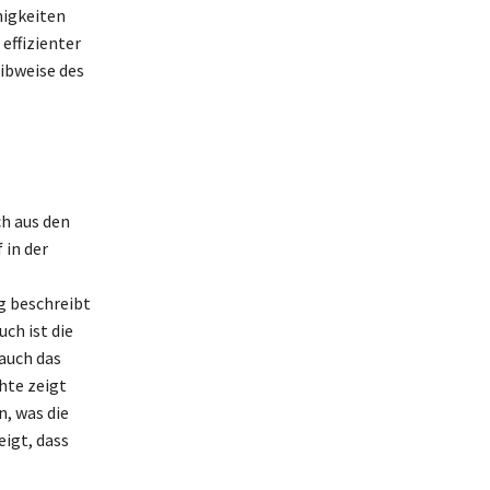
higkeiten
effizienter
eibweise des
h aus den
 in der
g beschreibt
ch ist die
auch das
hte zeigt
, was die
eigt, dass