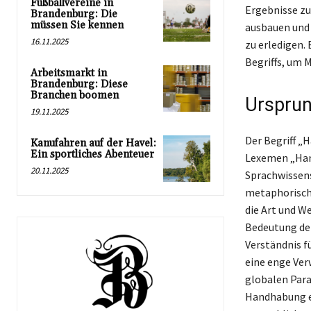
Fußballvereine in
Ergebnisse zu
Brandenburg: Die
müssen Sie kennen
ausbauen und 
16.11.2025
zu erledigen.
Begriffs, um 
Arbeitsmarkt in
Brandenburg: Diese
Branchen boomen
Ursprun
19.11.2025
Der Begriff „
Kanufahren auf der Havel:
Ein sportliches Abenteuer
Lexemen „Hand
20.11.2025
Sprachwissens
metaphorische
die Art und We
Bedeutung der
Verständnis f
eine enge Ver
globalen Paral
Handhabung ei