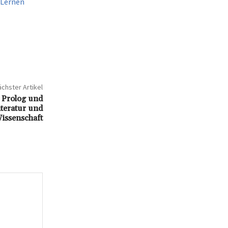
 Lernen
chster Artikel
n Prolog und
iteratur und
issenschaft