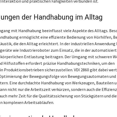
Interaktion und praktischen Fähigkeiten verbunden ist.
ngen der Handhabung im Alltag
ang mit Handhabung beeinflusst viele Aspekte des Alltags. Beso
dhabung ermöglicht eine effiziente Bedienung von Hörhilfen, B
Akustik, die den Alltag erleichtert. In der industriellen Anwendu
räte wie Industrieroboter zum Einsatz, die in der automatisier
 körperlichen Entlastung beitragen. Der Umgang mit schweren W
d Hilfsstoffen erfordert präzise Handhabungstechniken, um den
 in Produktionsbetrieben sicherzustellen. VDI 2860 gibt dabei wert
 Optimierung der Bewegungsfolge von Bewegungsautomaten und
otern. Eine durchdachte Handhabung von Werkzeugen, Bauteilen u
nn nicht nur die Arbeitszeit verkürzen, sondern auch die Effizienz
auch mehr Zeit für die Qualitätssicherung von Stückgütern und die
in komplexen Arbeitsabläufen.