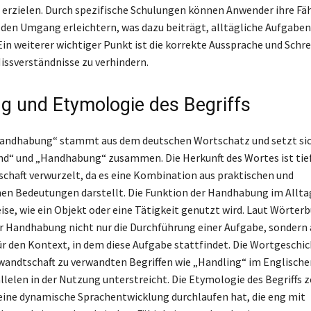
 erzielen. Durch spezifische Schulungen können Anwender ihre Fä
den Umgang erleichtern, was dazu beiträgt, alltägliche Aufgaben 
 Ein weiterer wichtiger Punkt ist die korrekte Aussprache und Schr
Missverständnisse zu verhindern.
g und Etymologie des Begriffs
Handhabung“ stammt aus dem deutschen Wortschatz und setzt sic
“ und „Handhabung“ zusammen. Die Herkunft des Wortes ist tief
chaft verwurzelt, da es eine Kombination aus praktischen und
n Bedeutungen darstellt. Die Funktion der Handhabung im Allta
ise, wie ein Objekt oder eine Tätigkeit genutzt wird. Laut Wörterbu
 Handhabung nicht nur die Durchführung einer Aufgabe, sondern 
ür den Kontext, in dem diese Aufgabe stattfindet. Die Wortgeschic
wandtschaft zu verwandten Begriffen wie „Handling“ im Englischen
lelen in der Nutzung unterstreicht. Die Etymologie des Begriffs z
ne dynamische Sprachentwicklung durchlaufen hat, die eng mit