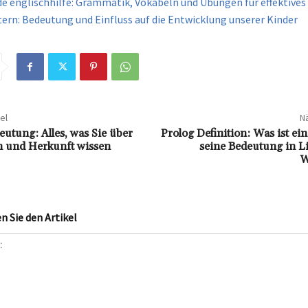
 englischhilfe: Grammatik, Vokabeln und Übungen für effektives
tern: Bedeutung und Einfluss auf die Entwicklung unserer Kinder
el
Nä
utung: Alles, was Sie über
Prolog Definition: Was ist ei
on und Herkunft wissen
seine Bedeutung in L
W
 Sie den Artikel