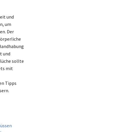
eit und
en, um
en. Der
körperliche
r Handhabung
st und
Küche sollte
ts mit
en Tipps
sern.
müssen