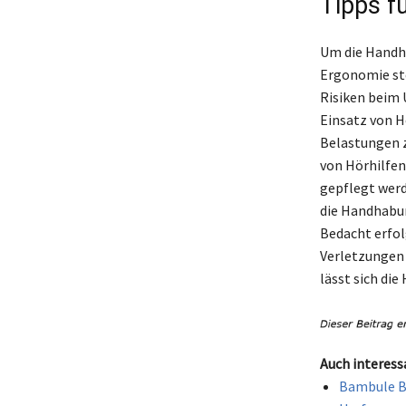
Tipps f
Um die Handha
Ergonomie st
Risiken beim 
Einsatz von H
Belastungen z
von Hörhilfen
gepflegt werd
die Handhabu
Bedacht erfolg
Verletzungen 
lässt sich di
Auch interess
Bambule Be