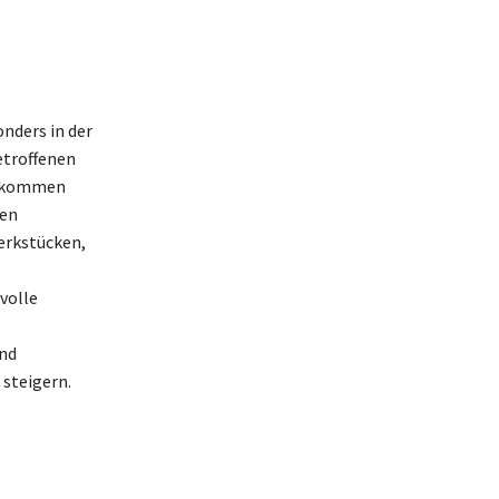
nders in der
etroffenen
ng kommen
ten
erkstücken,
volle
nd
 steigern.