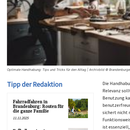
Optimale Handhabung: Tips und Tricks für den Alltag | Archivbild © Brandenburge
Tipp der Redaktion
Die Handhabun
Relevanz soll
Benutzung kan
Fahrradfahren in
benutzerfreu
Brandenburg: Routen für
die ganze Familie
sichert nicht 
11.11.2025
Funktionsweis
ist essenziel