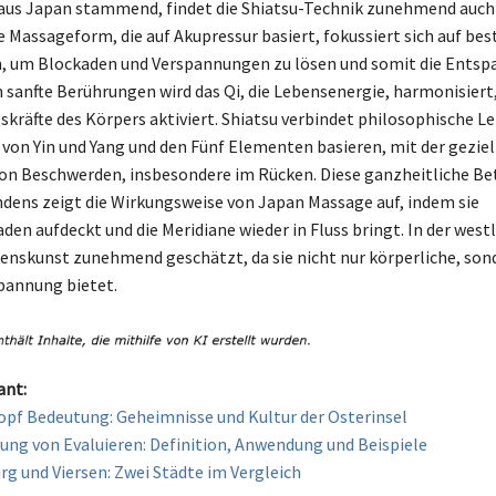
aus Japan stammend, findet die Shiatsu-Technik zunehmend auch
e Massageform, die auf Akupressur basiert, fokussiert sich auf b
n, um Blockaden und Verspannungen zu lösen und somit die Entsp
h sanfte Berührungen wird das Qi, die Lebensenergie, harmonisiert,
kräfte des Körpers aktiviert. Shiatsu verbindet philosophische Le
von Yin und Yang und den Fünf Elementen basieren, mit der gezie
on Beschwerden, insbesondere im Rücken. Diese ganzheitliche B
dens zeigt die Wirkungsweise von Japan Massage auf, indem sie
den aufdeckt und die Meridiane wieder in Fluss bringt. In der west
benskunst zunehmend geschätzt, da sie nicht nur körperliche, son
pannung bietet.
ant:
opf Bedeutung: Geheimnisse und Kultur der Osterinsel
ung von Evaluieren: Definition, Anwendung und Beispiele
g und Viersen: Zwei Städte im Vergleich