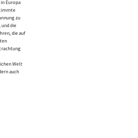
 in Europa
estimmte
annung zu
 und die
hren, die auf
lten
etrachtung
lichen Welt
dern auch