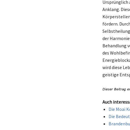
Ursprünglich 
Anklang. Dies
Körperstelle
fördern. Durc
Selbstheilungs
der Harmonie 
Behandlung v
des Wohlbefin
Energieblocka
wird diese Le
geistige Ents
Auch interess
Die Moai K
Die Bedeut
Brandenbur