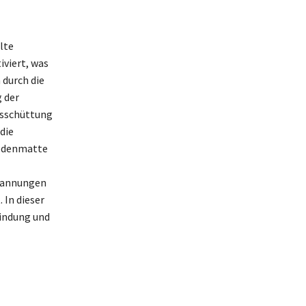
lte
iviert, was
 durch die
 der
usschüttung
die
Bodenmatte
spannungen
 In dieser
bindung und