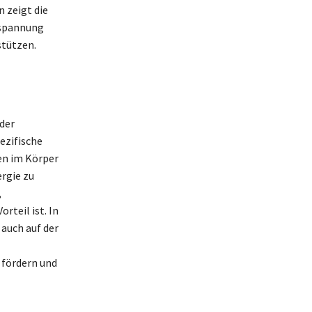
 zeigt die
tspannung
stützen.
 der
ezifische
den im Körper
rgie zu
,
teil ist. In
 auch auf der
 fördern und