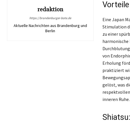
Vorteile
redaktion
https://brandenburger-bote.de
Eine Japan Ma
Aktuelle Nachrichten aus Brandenburg und
Stimulation d
Berlin
zu einer spür
harmonische 
Durchblutung 
von Endorphin
Erholung förd
praktiziert wi
Bewegungsapp
gelöst, was di
respektvollen
inneren Ruhe.
Shiatsu