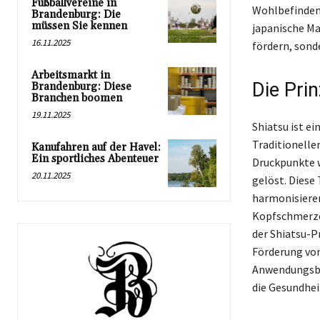
Fußballvereine in
Wohlbefinden 
Brandenburg: Die
müssen Sie kennen
japanische Ma
16.11.2025
fördern, sond
Arbeitsmarkt in
Die Prin
Brandenburg: Diese
Branchen boomen
19.11.2025
Shiatsu ist ei
Traditionelle
Kanufahren auf der Havel:
Ein sportliches Abenteuer
Druckpunkte w
20.11.2025
gelöst. Diese
harmonisiere
Kopfschmerzen
der Shiatsu-Pr
Förderung von
Anwendungsbe
die Gesundhei