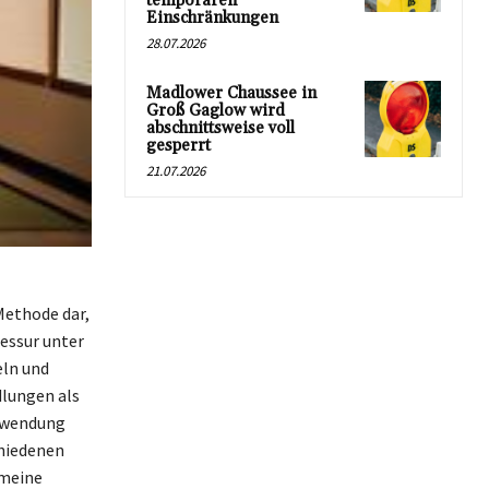
temporären
Einschränkungen
28.07.2026
Madlower Chaussee in
Groß Gaglow wird
abschnittsweise voll
gesperrt
21.07.2026
Methode dar,
essur unter
eln und
dlungen als
erwendung
chiedenen
emeine