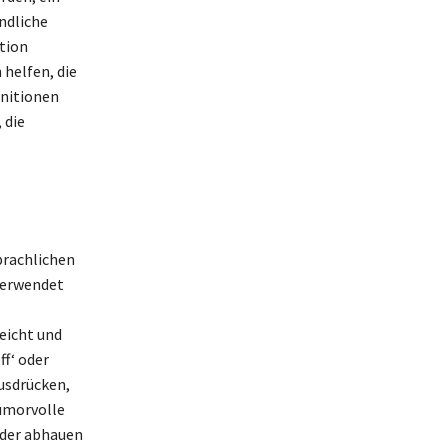
ndliche
ktion
helfen, die
initionen
 die
prachlichen
 verwendet
eicht und
ff‘ oder
usdrücken,
humorvolle
eder abhauen