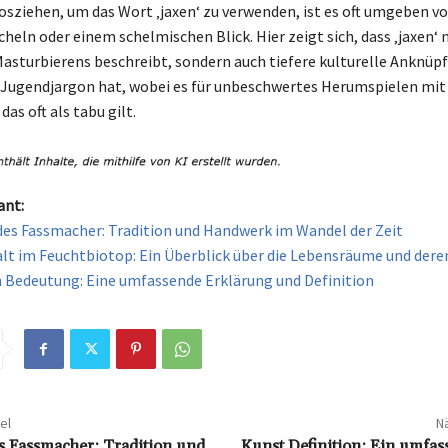
losziehen, um das Wort ‚jaxen‘ zu verwenden, ist es oft umgeben v
heln oder einem schelmischen Blick. Hier zeigt sich, dass ‚jaxen‘ 
asturbierens beschreibt, sondern auch tiefere kulturelle Anknü
Jugendjargon hat, wobei es für unbeschwertes Herumspielen mit
as oft als tabu gilt.
ant:
des Fassmacher: Tradition und Handwerk im Wandel der Zeit
alt im Feuchtbiotop: Ein Überblick über die Lebensräume und der
 Bedeutung: Eine umfassende Erklärung und Definition
el
Nä
s Fassmacher: Tradition und
Kunst Definition: Ein umfas