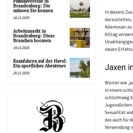
Fußballvereine in
Brandenburg: Die
müssen Sie kennen
In diesem Zu
16.11.2025
darzustellen,
Abenteuer zu 
Arbeitsmarkt in
Alltag verwen
Brandenburg: Diese
Branchen boomen
Unabhängigkei
19.11.2025
neuen Erfahr
Kanufahren auf der Havel:
Jaxen i
Ein sportliches Abenteuer
20.11.2025
Wörter wie ‚ja
in einem sch
schlichtweg S
Jugendlichen 
Sexualität wi
das auch für 
Verwendung vo