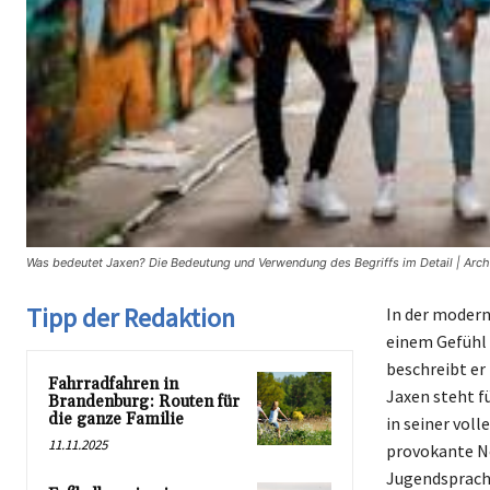
Was bedeutet Jaxen? Die Bedeutung und Verwendung des Begriffs im Detail | Arc
Tipp der Redaktion
In der modern
einem Gefühl 
beschreibt er
Fahrradfahren in
Jaxen steht f
Brandenburg: Routen für
die ganze Familie
in seiner vol
11.11.2025
provokante N
Jugendsprache