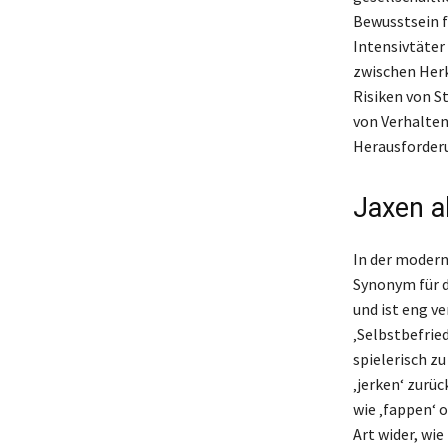
Bewusstsein f
Intensivtäter
zwischen Her
Risiken von S
von Verhaltens
Herausforderu
Jaxen a
In der modern
Synonym für d
und ist eng v
‚Selbstbefrie
spielerisch zu
‚jerken‘ zurü
wie ‚fappen‘ 
Art wider, wi