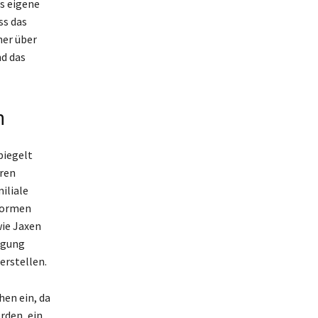
s eigene
ss das
ner über
nd das
n
piegelt
oren
iliale
tformen
wie Jaxen
igung
erstellen.
hen ein, da
rden, ein