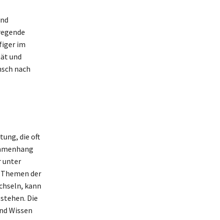
and
fregende
figer im
tät und
nsch nach
tung, die oft
sammenhang
r unter
t Themen der
chseln, kann
stehen. Die
und Wissen