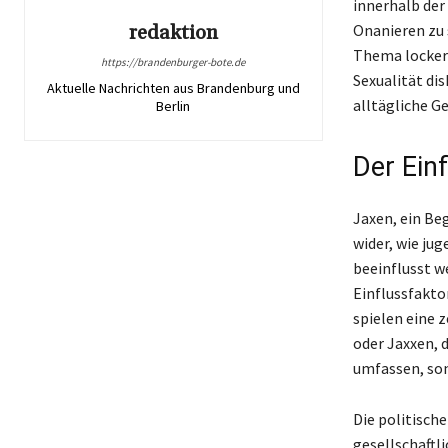
innerhalb der
Onanieren zu 
redaktion
Thema lockere
https://brandenburger-bote.de
Sexualität dis
Aktuelle Nachrichten aus Brandenburg und
alltägliche G
Berlin
Der Ein
Jaxen, ein Be
wider, wie ju
beeinflusst w
Einflussfakto
spielen eine 
oder Jaxxen, 
umfassen, son
Die politisch
gesellschaftl