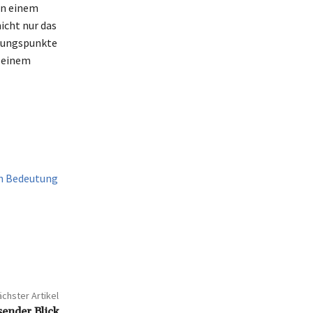
on einem
nicht nur das
pfungspunkte
 einem
en Bedeutung
chster Artikel
sender Blick