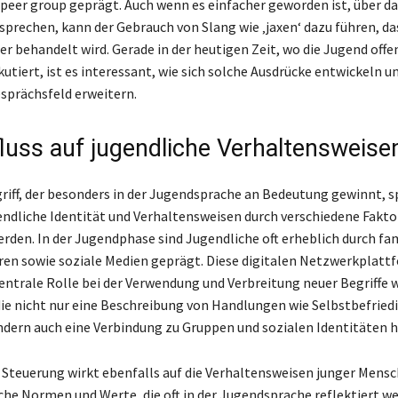
 peer group geprägt. Auch wenn es einfacher geworden ist, über da
sprechen, kann der Gebrauch von Slang wie ‚jaxen‘ dazu führen, da
r behandelt wird. Gerade in der heutigen Zeit, wo die Jugend offe
kutiert, ist es interessant, wie sich solche Ausdrücke entwickeln u
esprächsfeld erweitern.
fluss auf jugendliche Verhaltensweise
griff, der besonders in der Jugendsprache an Bedeutung gewinnt, s
gendliche Identität und Verhaltensweisen durch verschiedene Fakt
erden. In der Jugendphase sind Jugendliche oft erheblich durch fam
ren sowie soziale Medien geprägt. Diese digitalen Netzwerkplat
zentrale Rolle bei der Verwendung und Verbreitung neuer Begriffe 
die nicht nur eine Beschreibung von Handlungen wie Selbstbefried
dern auch eine Verbindung zu Gruppen und sozialen Identitäten h
e Steuerung wirkt ebenfalls auf die Verhaltensweisen junger Mensc
iche Normen und Werte, die oft in der Jugendsprache reflektiert we