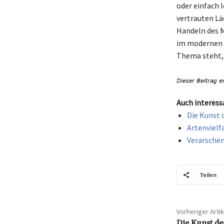
oder einfach 
vertrauten Läc
Handeln des M
im modernen 
Thema steht, d
Auch interess
Die Kunst 
Artenvielf
Verarschen
Teilen
Vorheriger Artik
Die Kunst de