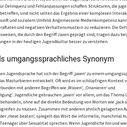
ür Delinquenz und Fehlanpassungen schaffen. Strukturen, die juge
 betreffen, sind nicht selten das Ergebnis einer komplexen Intera
kunft und sozialem Umfeld. Angemessene Medienkompetenz kann 
traftaten und negativen Verhaltensmustern zu reduzieren. Die Def
weisen, die durch den Begriff Jaxen geprägt sind, tragen dazu bei,
ngen in der heutigen Jugendkultur besser zu verstehen.
ls umgangssprachliches Synonym
en Jugendsprache hat sich der Begriff ‚jaxen‘ zu einem umgangss
as Masturbieren entwickelt. Oft wird es im schlüpfrigen Kontext
erbunden mit anderen Begriffen wie ‚Wixxen‘, ‚Onanieren‘ und
digung‘. Jugendliche gebrauchen ‚jaxen‘ vor allem, um das Thema l
 behandeln, ohne auf die direkte Bedeutung von Worten wie ‚jack o
ckgreifen zu müssen. Zusammen mit anderen ähnlich gelagerten A
oder ‚meat beaten‘, spiegelt das Wort die informelle, manchmal 
e Teenager über Sexualität sprechen. Wenn Jugendliche hin und wi