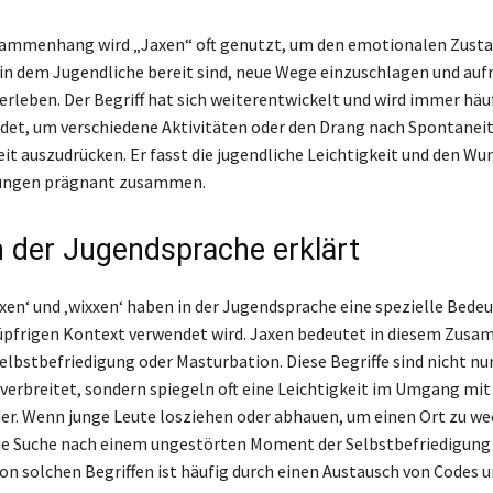
sammenhang wird „Jaxen“ oft genutzt, um den emotionalen Zust
 in dem Jugendliche bereit sind, neue Wege einzuschlagen und au
erleben. Der Begriff hat sich weiterentwickelt und wird immer häu
det, um verschiedene Aktivitäten oder den Drang nach Spontanei
t auszudrücken. Er fasst die jugendliche Leichtigkeit und den Wu
ungen prägnant zusammen.
n der Jugendsprache erklärt
xen‘ und ‚wixxen‘ haben in der Jugendsprache eine spezielle Bedeu
lüpfrigen Kontext verwendet wird. Jaxen bedeutet in diesem Zu
elbstbefriedigung oder Masturbation. Diese Begriffe sind nicht nu
verbreitet, sondern spiegeln oft eine Leichtigkeit im Umgang mi
der. Wenn junge Leute losziehen oder abhauen, um einen Ort zu we
die Suche nach einem ungestörten Moment der Selbstbefriedigung 
n solchen Begriffen ist häufig durch einen Austausch von Codes 