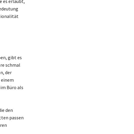
e es erlaubt,
Bedeutung
tionalität
en, gibt es
ere schmal
n, der
t einem
 im Büro als
die den
tten passen
eren
l