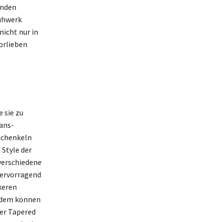
enden
uhwerk
nicht nur in
orlieben
e sie zu
ans-
rschenkeln
 Style der
 verschiedene
 hervorragend
keren
Zudem können
der Tapered