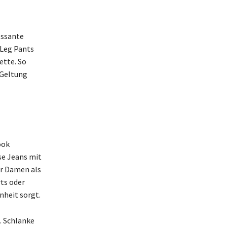
essante
 Leg Pants
ette. So
 Geltung
ook
se Jeans mit
ür Damen als
rts oder
nheit sorgt.
. Schlanke