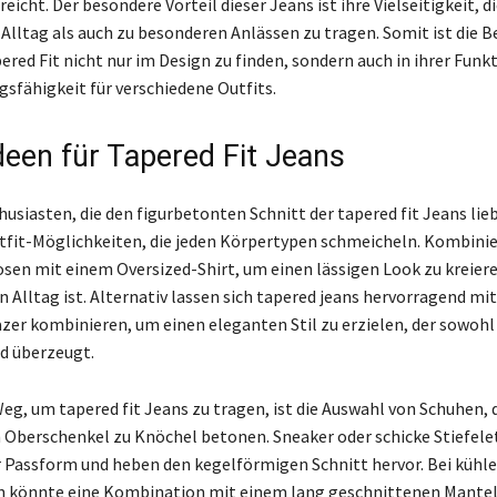
eicht. Der besondere Vorteil dieser Jeans ist ihre Vielseitigkeit, di
 Alltag als auch zu besonderen Anlässen zu tragen. Somit ist die 
red Fit nicht nur im Design zu finden, sondern auch in ihrer Funk
sfähigkeit für verschiedene Outfits.
Ideen für Tapered Fit Jeans
usiasten, die den figurbetonten Schnitt der tapered fit Jeans lieb
tfit-Möglichkeiten, die jeden Körpertypen schmeicheln. Kombini
sen mit einem Oversized-Shirt, um einen lässigen Look zu kreiere
n Alltag ist. Alternativ lassen sich tapered jeans hervorragend mi
lazer kombinieren, um einen eleganten Stil zu erzielen, der sowohl
d überzeugt.
Weg, um tapered fit Jeans zu tragen, ist die Auswahl von Schuhen, 
Oberschenkel zu Knöchel betonen. Sneaker oder schicke Stiefele
er Passform und heben den kegelförmigen Schnitt hervor. Bei kühl
 könnte eine Kombination mit einem lang geschnittenen Mante