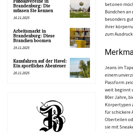
Fußballvereine in
betonen möch
Brandenburg: Die
müssen Sie kennen
Bündchen an 
16.11.2025
besonders gut
ihrer körpern
Arbeitsmarkt in
zum Ausdruck 
Brandenburg: Diese
Branchen boomen
19.11.2025
Merkmal
Kanufahren auf der Havel:
Ein sportliches Abenteuer
Jeans im Taper
20.11.2025
einem unverzi
Passform zeic
weit beginnt u
80er Jahre, b
Körpertypen an
für schickere
Oberteilen o
sie mit Sneak