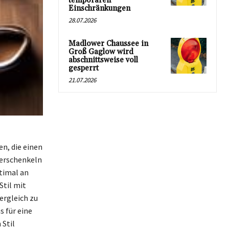
temporären
Einschränkungen
28.07.2026
Madlower Chaussee in
Groß Gaglow wird
abschnittsweise voll
gesperrt
21.07.2026
n, die einen
berschenkeln
ptimal an
Stil mit
ergleich zu
 für eine
 Stil