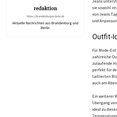
Jeans unterstr
sie sowohl im
redaktion
von Jeans Tape
https://brandenburger-bote.de
und Anpassung
Aktuelle Nachrichten aus Brandenburg und
Berlin
Outfit-
Für Mode-Enth
zahlreiche Ou
zulaufende Ho
perfekt für de
taillierten B
auch am Aben
Ein weiterer 
Übergang von 
ideal zu dies
Temperaturen