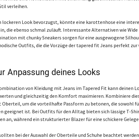
til verleihen.
 lockeren Look bevorzugst, könnte eine karottenhose eine inter
ein, die ebenso schmal zuläuft. Interessante Alternativen wie Wide
ination mit chunky Sneakers sorgen für eine ausgewogene Silhou
odische Outfits, die die Vorzüge der tapered fit Jeans perfekt zur
ur Anpassung deines Looks
Kombination von Kleidung mit Jeans im Tapered Fit kann deinen L
werten und gleichzeitig den Komfort maximieren. Kombiniere die
t Oberteil, um die vorteilhafte Passform zu betonen, die sowohl f
n geeignet ist. Bei Outfits für den Alltag bieten sich lässige T-Shi
en an, während ein strukturierter Blazer für eine schickere Gelege
ollten bei der Auswahl der Oberteile und Schuhe beachtet werden