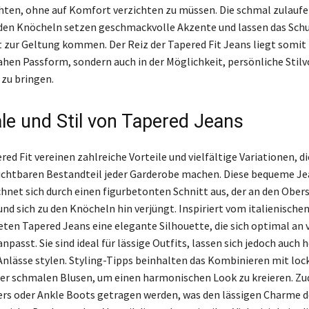
ten, ohne auf Komfort verzichten zu müssen. Die schmal zulauf
den Knöcheln setzen geschmackvolle Akzente und lassen das Sch
 zur Geltung kommen. Der Reiz der Tapered Fit Jeans liegt somit 
ahen Passform, sondern auch in der Möglichkeit, persönliche Stilv
zu bringen.
e und Stil von Tapered Jeans
ed Fit vereinen zahlreiche Vorteile und vielfältige Variationen, di
chtbaren Bestandteil jeder Garderobe machen. Diese bequeme Je
hnet sich durch einen figurbetonten Schnitt aus, der an den Obe
nd sich zu den Knöcheln hin verjüngt. Inspiriert vom italienischen
ieten Tapered Jeans eine elegante Silhouette, die sich optimal an
passt. Sie sind ideal für lässige Outfits, lassen sich jedoch auch
 Anlässe stylen. Styling-Tipps beinhalten das Kombinieren mit loc
der schmalen Blusen, um einen harmonischen Look zu kreieren. 
ers oder Ankle Boots getragen werden, was den lässigen Charme 