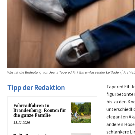
Was ist die Bedeutung von Jeans Tapered Fit? Ein umfassender Leitfaden | Archiv
Tipp der Redaktion
Tapered Fit J
figurbetonten
bis zu den Knö
Fahrradfahren in
unterschiedli
Brandenburg: Routen für
die ganze Familie
eleganten Akz
11.11.2025
anderen Hosen
schlankere Lin