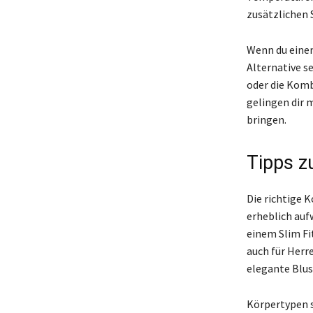
zusätzlichen S
Wenn du einen
Alternative s
oder die Komb
gelingen dir m
bringen.
Tipps z
Die richtige 
erheblich auf
einem Slim Fi
auch für Herre
elegante Blus
Körpertypen s