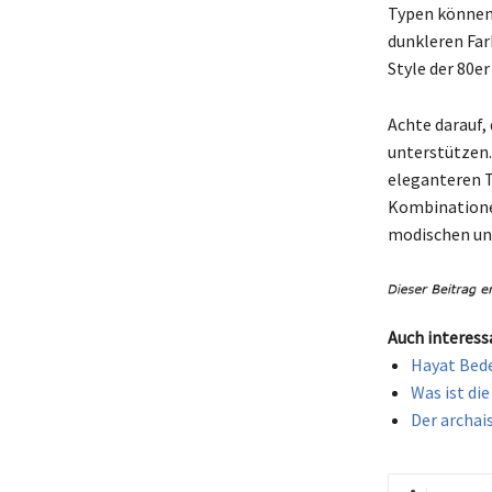
Typen können
dunkleren Far
Style der 80er
Achte darauf,
unterstützen.
eleganteren T
Kombinatione
modischen un
Auch interess
Hayat Bede
Was ist di
Der archai