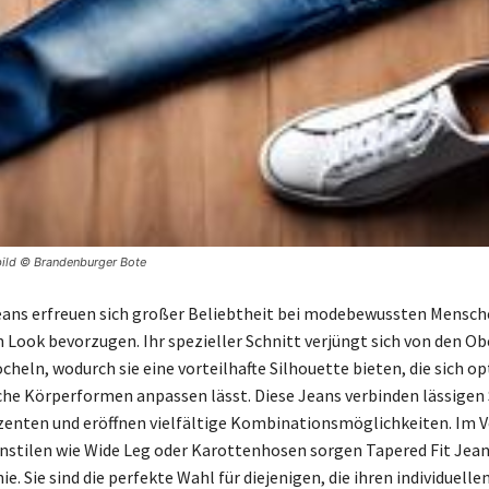
bild © Brandenburger Bote
eans erfreuen sich großer Beliebtheit bei modebewussten Mensche
 Look bevorzugen. Ihr spezieller Schnitt verjüngt sich von den O
cheln, wodurch sie eine vorteilhafte Silhouette bieten, die sich o
che Körperformen anpassen lässt. Diese Jeans verbinden lässigen 
enten und eröffnen vielfältige Kombinationsmöglichkeiten. Im V
stilen wie Wide Leg oder Karottenhosen sorgen Tapered Fit Jeans
ie. Sie sind die perfekte Wahl für diejenigen, die ihren individuellen