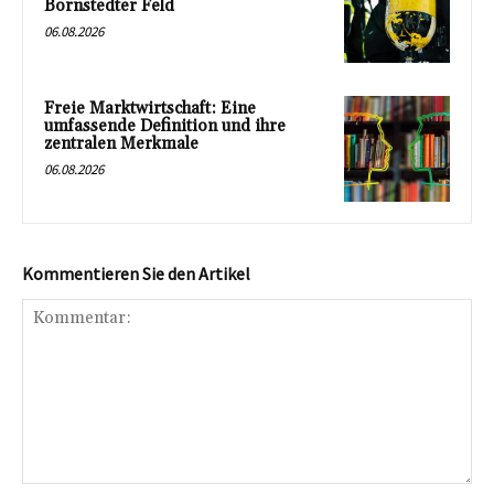
Bornstedter Feld
06.08.2026
Freie Marktwirtschaft: Eine
umfassende Definition und ihre
zentralen Merkmale
06.08.2026
Kommentieren Sie den Artikel