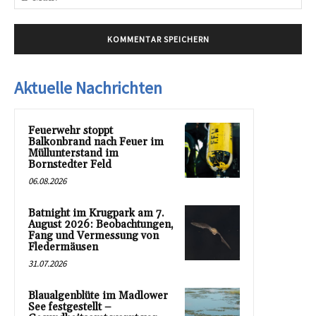
Mai
Aktuelle Nachrichten
Feuerwehr stoppt
Balkonbrand nach Feuer im
Müllunterstand im
Bornstedter Feld
06.08.2026
Batnight im Krugpark am 7.
August 2026: Beobachtungen,
Fang und Vermessung von
Fledermäusen
31.07.2026
Blaualgenblüte im Madlower
See festgestellt –