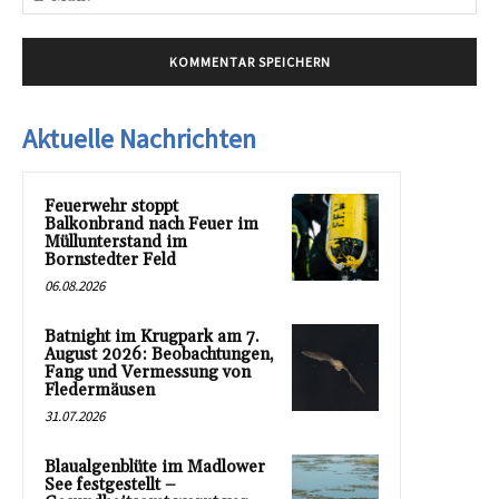
Mai
Aktuelle Nachrichten
Feuerwehr stoppt
Balkonbrand nach Feuer im
Müllunterstand im
Bornstedter Feld
06.08.2026
Batnight im Krugpark am 7.
August 2026: Beobachtungen,
Fang und Vermessung von
Fledermäusen
31.07.2026
Blaualgenblüte im Madlower
See festgestellt –