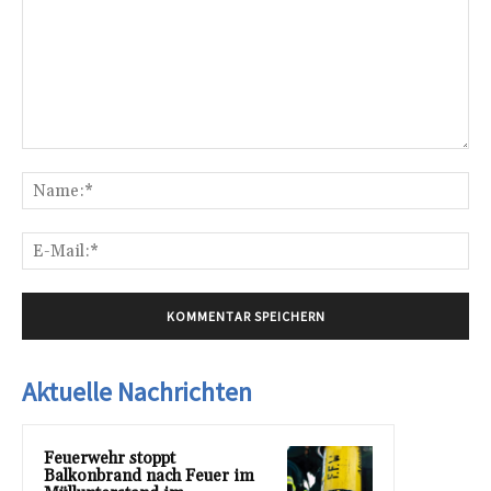
Kommentar:
Na
E-
Mai
Aktuelle Nachrichten
Feuerwehr stoppt
Balkonbrand nach Feuer im