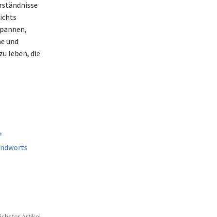
erständnisse
ichts
spannen,
he und
zu leben, die
?
endworts
chster Artikel