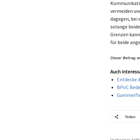
Kommunikation
vermeiden und
dagegen, bei 
solange beide
Grenzen kann d
für beide ang
Auch interess
Entdecke d
BPoC Bedeu
Gammelflei
Teilen
Vorheriger Artik