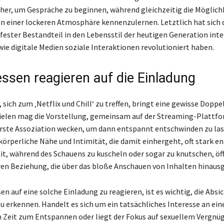
echer, um Gespräche zu beginnen, während gleichzeitig die Möglich
 in einer lockeren Atmosphäre kennenzulernen. Letztlich hat sich 
 fester Bestandteil in den Lebensstil der heutigen Generation inte
wie digitale Medien soziale Interaktionen revolutioniert haben.
sen reagieren auf die Einladung
 sich zum ‚Netflix und Chill‘ zu treffen, bringt eine gewisse Doppe
 vielen mag die Vorstellung, gemeinsam auf der Streaming-Plattfo
erste Assoziation wecken, um dann entspannt entschwinden zu las
 körperliche Nähe und Intimität, die damit einhergeht, oft stark e
it, während des Schauens zu kuscheln oder sogar zu knutschen, öf
eren Beziehung, die über das bloße Anschauen von Inhalten hinaus
 auf eine solche Einladung zu reagieren, ist es wichtig, die Absi
u erkennen. Handelt es sich um ein tatsächliches Interesse an ein
Zeit zum Entspannen oder liegt der Fokus auf sexuellem Vergnü