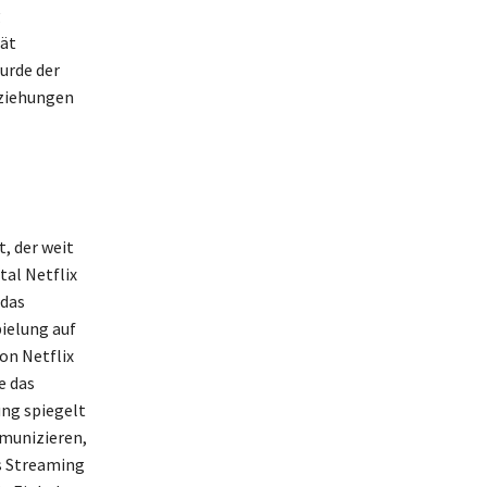
g
tät
urde der
eziehungen
t, der weit
al Netflix
 das
ielung auf
on Netflix
e das
ung spiegelt
mmunizieren,
s Streaming