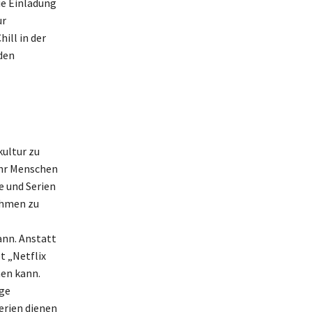
ie Einladung
ur
ill in der
den
kultur zu
ehr Menschen
 und Serien
ahmen zu
ann. Anstatt
t „Netflix
en kann.
nge
rien dienen