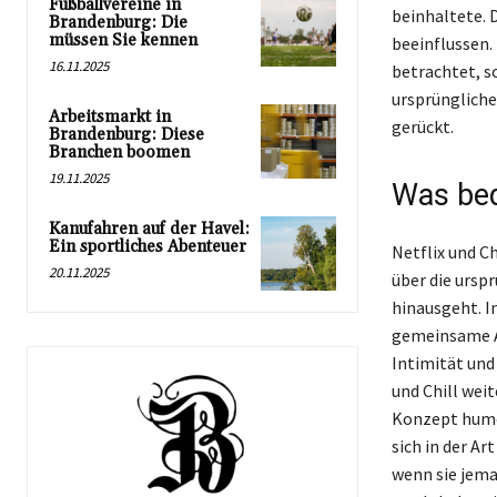
Fußballvereine in
beinhaltete. 
Brandenburg: Die
müssen Sie kennen
beeinflussen.
16.11.2025
betrachtet, s
ursprüngliche
Arbeitsmarkt in
gerückt.
Brandenburg: Diese
Branchen boomen
19.11.2025
Was bed
Kanufahren auf der Havel:
Ein sportliches Abenteuer
Netflix und Ch
20.11.2025
über die ursp
hinausgeht. I
gemeinsame An
Intimität und
und Chill wei
Konzept humor
sich in der A
wenn sie jem