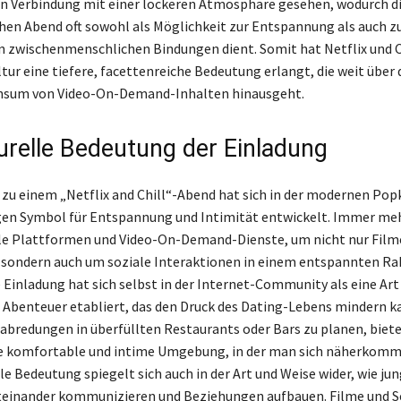
in Verbindung mit einer lockeren Atmosphäre gesehen, wodurch d
hen Abend oft sowohl als Möglichkeit zur Entspannung als auch z
n zwischenmenschlichen Bindungen dient. Somit hat Netflix und Ch
ur eine tiefere, facettenreiche Bedeutung erlangt, die weit über 
nsum von Video-On-Demand-Inhalten hinausgeht.
turelle Bedeutung der Einladung
 zu einem „Netflix and Chill“-Abend hat sich in der modernen Pop
gen Symbol für Entspannung und Intimität entwickelt. Immer m
le Plattformen und Video-On-Demand-Dienste, um nicht nur Filme
 sondern auch um soziale Interaktionen in einem entspannten R
e Einladung hat sich selbst in der Internet-Community als eine Art
Abenteuer etabliert, das den Druck des Dating-Lebens mindern k
rabredungen in überfüllten Restaurants oder Bars zu planen, biete
ne komfortable und intime Umgebung, in der man sich näherkomm
le Bedeutung spiegelt sich auch in der Art und Weise wider, wie ju
einander kommunizieren und Beziehungen aufbauen. Filme und Se