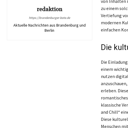
von Inhalten 
zu einem solc
redaktion
Vertiefung vo
https://brandenburger-bote.de
modernen Kult
Aktuelle Nachrichten aus Brandenburg und
einfachen Ko
Berlin
Die kul
Die Einladung
einem wichti
nutzen digita
anzuschauen,
erleben. Dies
romantisches 
klassische Ve
and Chill“ ei
Diese kulturel
Menschen mit