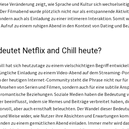
Diese Veränderung zeigt, wie Sprache und Kultur sich wechselseiti
 Der Filmabend wurde plötzlich nicht nur als entspannende Aktivi
ondern auch als Einladung zu einer intimeren Interaktion. Somit w
 Aufruf zu einem ruhigen Abend in den Kontext von Dating und B
eutet Netflix and Chill heute?
ill hat sich heutzutage zu einem vielschichtigen Begriff entwickel
rüngliche Einladung zu einem Video-Abend auf dem Streaming-Port
n der heutigen Internet-Community steht die Phrase nicht nur für
sehen von Serien und Filmen, sondern auch für eine subtile Ansp
 romantische Beziehungen. Soziale Medien haben die Bedeutung v
ter beeinflusst, indem sie Memes und Beiträge verbreitet haben, di
voll, aber auch ernsthaft beleuchten. Der Wandel dieser Bedeut
rt und Weise wider, wie Nutzer ihre Absichten und Erwartungen ko
anden zu einem gemütlichen Abend einladen. Immer mehr wird da