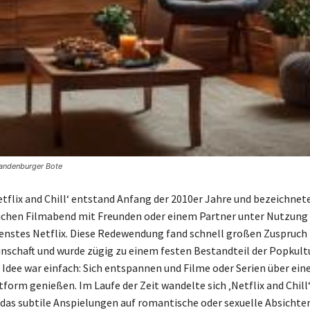
randenburger Bote
Netflix and Chill‘ entstand Anfang der 2010er Jahre und bezeichnet
ichen Filmabend mit Freunden oder einem Partner unter Nutzung
nstes Netflix. Diese Redewendung fand schnell großen Zuspruch 
schaft und wurde zügig zu einem festen Bestandteil der Popkultu
Idee war einfach: Sich entspannen und Filme oder Serien über ein
orm genießen. Im Laufe der Zeit wandelte sich ‚Netflix and Chill‘
as subtile Anspielungen auf romantische oder sexuelle Absichte