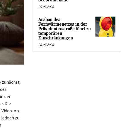
Seepromenade
29.07.2026
Ausbau des
Fernwärmenetzes in der
Präsidentenstraße führt zu
temporären
Einschränkungen
28.07.2026
e zunächst
 des
in der
r. Die
e Video-on-
 jedoch zu
n