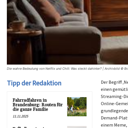
Die wahre Bedeutung von Netflix und Chill: Was steckt dahinter? | Archivbild © B
Tipp der Redaktion
Der Begriff ‚
einen gemütl
Streaming-Die
Fahrradfahren in
Online-Gemein
Brandenburg: Routen für
die ganze Familie
grundlegende 
11.11.2025
Demand-Plattf
einem Meme, d