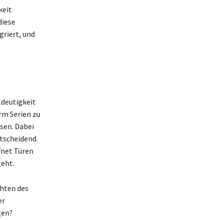
keit
diese
griert, und
ldeutigkeit
rm Serien zu
sen. Dabei
ntscheidend.
fnet Türen
geht.
chten des
er
gen?