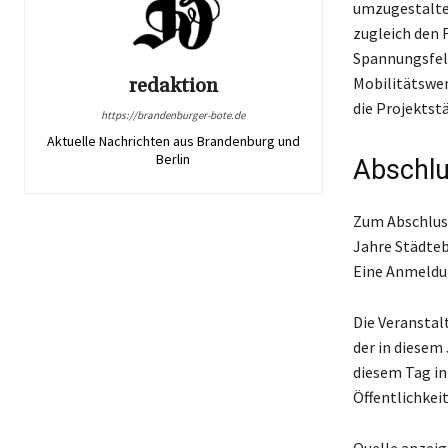
umzugestalten
zugleich den 
Spannungsfel
Mobilitätswe
redaktion
die Projektst
https://brandenburger-bote.de
Aktuelle Nachrichten aus Brandenburg und
Berlin
Abschlu
Zum Abschluss
Jahre Städteb
Eine Anmeldun
Die Veranstal
der in diesem
diesem Tag i
Öffentlichkei