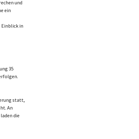
prechen und
e ein
Einblick in
lung 35
erfolgen.
rung statt,
ht. An
laden die