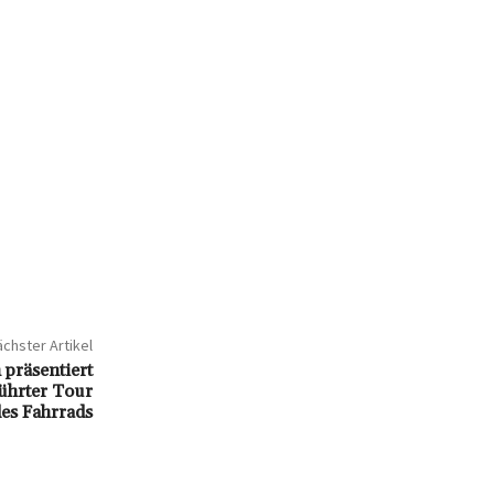
chster Artikel
präsentiert
führter Tour
es Fahrrads