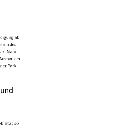
ndigung ab
hema des
arl Marx
 Ausbau der
iner Park
 und
bilität so