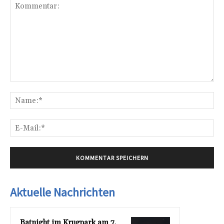
Kommentar:
Na
E-
Mai
Aktuelle Nachrichten
Batnight im Krugpark am 7.