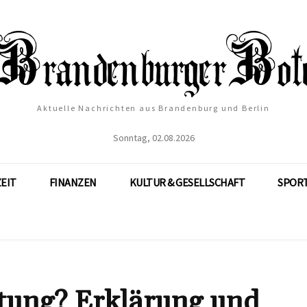
Aktuelle Nachrichten aus Brandenburg und Berlin
Sonntag, 02.08.2026
ZEIT
FINANZEN
KULTUR & GESELLSCHAFT
SPOR
tung? Erklärung und