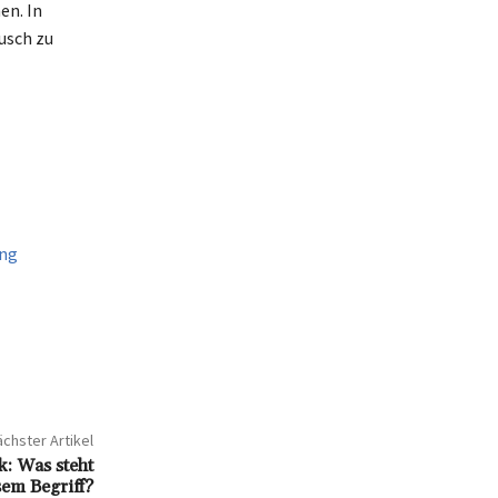
en. In
usch zu
ung
chster Artikel
: Was steht
sem Begriff?