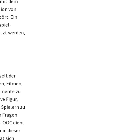
 mit dem
tion von
ört. Ein
piel-
etzt werden,
Welt der
rn, Filmen,
Momente zu
ve Figur,
 Spielern zu
n Fragen
. OOC dient
 in dieser
at sich