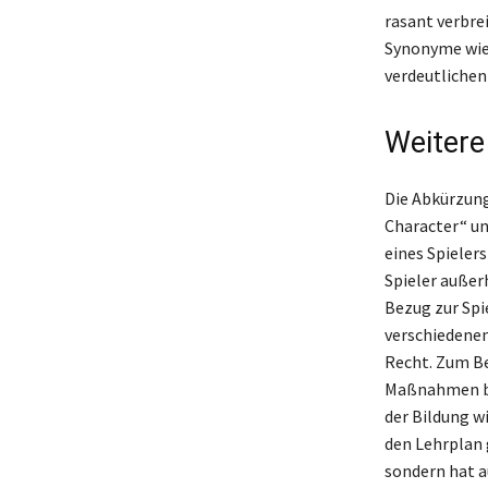
rasant verbre
Synonyme wie 
verdeutlichen
Weiter
Die Abkürzung
Character“ un
eines Spieler
Spieler außer
Bezug zur Spi
verschiedenen
Recht. Zum Be
Maßnahmen bei
der Bildung w
den Lehrplan g
sondern hat a