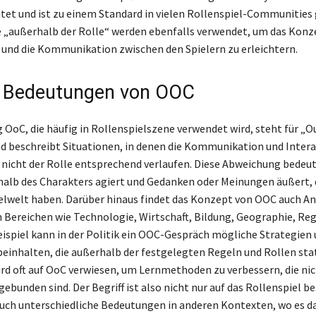
itet und ist zu einem Standard in vielen Rollenspiel-Communities
„außerhalb der Rolle“ werden ebenfalls verwendet, um das Konz
 und die Kommunikation zwischen den Spielern zu erleichtern.
e Bedeutungen von OOC
 OoC, die häufig in Rollenspielszene verwendet wird, steht für „O
d beschreibt Situationen, in denen die Kommunikation und Inter
s nicht der Rolle entsprechend verlaufen. Diese Abweichung bedeut
halb des Charakters agiert und Gedanken oder Meinungen äußert, 
elwelt haben. Darüber hinaus findet das Konzept von OOC auch A
 Bereichen wie Technologie, Wirtschaft, Bildung, Geographie, Re
ispiel kann in der Politik ein OOC-Gespräch mögliche Strategien
nhalten, die außerhalb der festgelegten Regeln und Rollen stat
ird oft auf OoC verwiesen, um Lernmethoden zu verbessern, die nic
ebunden sind. Der Begriff ist also nicht nur auf das Rollenspiel b
uch unterschiedliche Bedeutungen in anderen Kontexten, wo es d