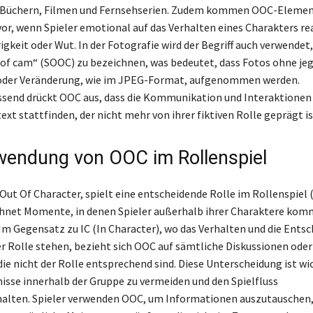
e Büchern, Filmen und Fernsehserien. Zudem kommen OOC-Elemen
vor, wenn Spieler emotional auf das Verhalten eines Charakters rea
igkeit oder Wut. In der Fotografie wird der Begriff auch verwendet
 of cam“ (SOOC) zu bezeichnen, was bedeutet, dass Fotos ohne jeg
oder Veränderung, wie im JPEG-Format, aufgenommen werden.
end drückt OOC aus, dass die Kommunikation und Interaktionen 
xt stattfinden, der nicht mehr von ihrer fiktiven Rolle geprägt is
wendung von OOC im Rollenspiel
Out Of Character, spielt eine entscheidende Rolle im Rollenspiel (
chnet Momente, in denen Spieler außerhalb ihrer Charaktere kom
 Im Gegensatz zu IC (In Character), wo das Verhalten und die Ents
r Rolle stehen, bezieht sich OOC auf sämtliche Diskussionen oder
ie nicht der Rolle entsprechend sind. Diese Unterscheidung ist wi
isse innerhalb der Gruppe zu vermeiden und den Spielfluss
alten. Spieler verwenden OOC, um Informationen auszutauschen,