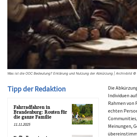
Was ist die OOC Bedeutung? Erklärung und Nutzung der Abkürzung | Archivbild ©
Tipp der Redaktion
Die Abkürzung
Individuen au
Rahmen von Ro
Fahrradfahren in
echten Person
Brandenburg: Routen für
die ganze Familie
Communities, 
11.11.2025
Meinungen, Ge
übereinstimme