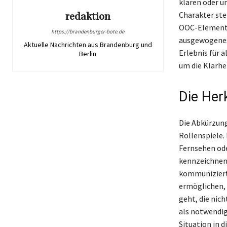
klären oder 
Charakter ste
redaktion
OOC-Elementen
https://brandenburger-bote.de
ausgewogenes 
Aktuelle Nachrichten aus Brandenburg und
Erlebnis für 
Berlin
um die Klarhe
Die Her
Die Abkürzung
Rollenspiele.
Fernsehen ode
kennzeichnen, 
kommuniziert.
ermöglichen, 
geht, die nic
als notwendig
Situation in 