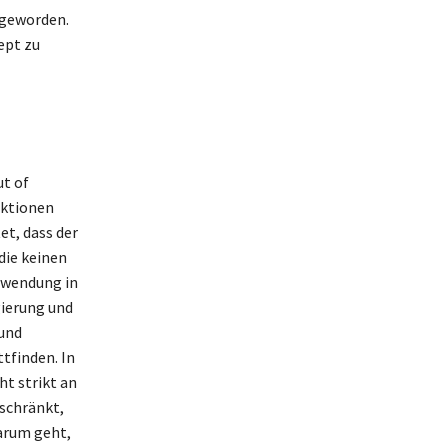
 geworden.
ept zu
ut of
aktionen
et, dass der
die keinen
nwendung in
gierung und
 und
tfinden. In
ht strikt an
eschränkt,
arum geht,