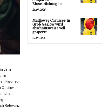
temporären
Einschränkungen
28.07.2026
Madlower Chaussee in
Groß Gaglow wird
abschnittsweise voll
gesperrt
21.07.2026
 in dem
. Im
en Figur zur
n Online-
önlichen
ng
uch Relevanz