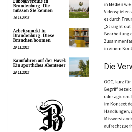
Fußballvereine in
in Medien wi
Brandenburg: Die
müssen Sie kennen
Videospielen 
16.11.2025
es durch Traur
„Straight out
Arbeitsmarkt in
Bearbeitung 
Brandenburg: Diese
Branchen boomen
Zusammenfass
19.11.2025
in einem Konte
Kanufahren auf der Havel:
Die Ver
Ein sportliches Abenteuer
20.11.2025
OOC, kurz für 
Begriff bezei
oder agieren.
im Kontext de
Handlungen, d
Missverständn
aufrechtzuerh