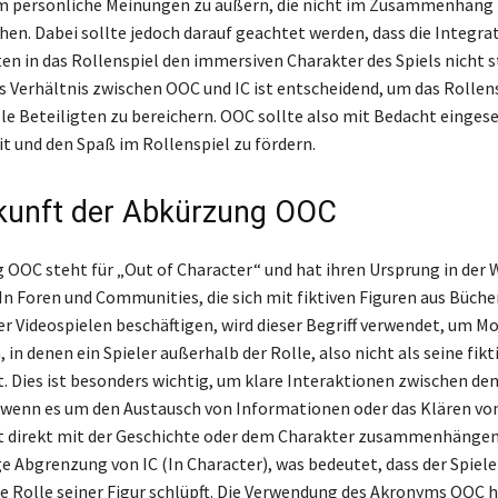
um persönliche Meinungen zu äußern, die nicht im Zusammenhang
hen. Dabei sollte jedoch darauf geachtet werden, dass die Integra
 in das Rollenspiel den immersiven Charakter des Spiels nicht st
Verhältnis zwischen OOC und IC ist entscheidend, um das Rollens
alle Beteiligten zu bereichern. OOC sollte also mit Bedacht einges
it und den Spaß im Rollenspiel zu fördern.
kunft der Abkürzung OOC
 OOC steht für „Out of Character“ und hat ihren Ursprung in der 
 In Foren und Communities, die sich mit fiktiven Figuren aus Büche
r Videospielen beschäftigen, wird dieser Begriff verwendet, um 
in denen ein Spieler außerhalb der Rolle, also nicht als seine fikti
 Dies ist besonders wichtig, um klare Interaktionen zwischen den
wenn es um den Austausch von Informationen oder das Klären vo
ht direkt mit der Geschichte oder dem Charakter zusammenhängen
e Abgrenzung von IC (In Character), was bedeutet, dass der Spieler
die Rolle seiner Figur schlüpft. Die Verwendung des Akronyms OOC h