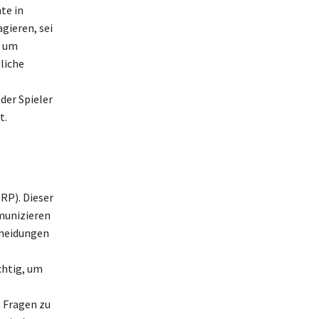
te in
gieren, sei
, um
liche
der Spieler
t.
RP). Dieser
munizieren
cheidungen
chtig, um
 Fragen zu