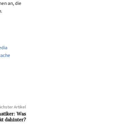
en an, die
.
edia
rache
chster Artikel
atiker: Was
kt dahinter?