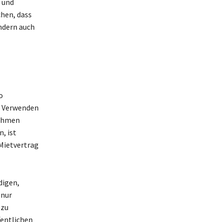
 und
chen, dass
ndern auch
o
s Verwenden
nehmen
, ist
Mietvertrag
digen,
 nur
 zu
fentlichen