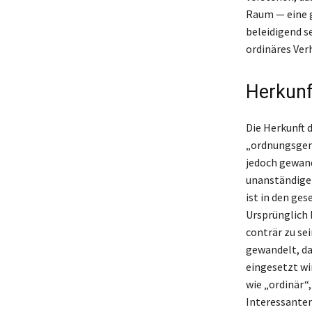
Raum — eine g
beleidigend se
ordinäres Ver
Herkunf
Die Herkunft d
„ordnungsgemä
jedoch gewand
unanständigen
ist in den ge
Ursprünglich 
conträr zu se
gewandelt, da
eingesetzt wi
wie „ordinär“
Interessanter