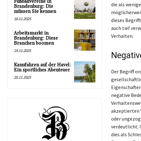
Fußballvereine in
die als wenig
Brandenburg: Die
müssen Sie kennen
möglicherweis
16.11.2025
dieses Begriff
auch tief ver
Arbeitsmarkt in
Verhalten.
Brandenburg: Diese
Branchen boomen
19.11.2025
Negativ
Kanufahren auf der Havel:
Ein sportliches Abenteuer
Der Begriff or
20.11.2025
gesellschaftl
Eigenschaften
negative Bede
Verhaltenswei
akzeptierten 
oder ungezoge
verdeutlicht. 
dies als Schl