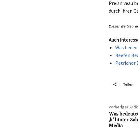
Preisniveau b
durch ihren G
Auch interess
Was bedeut
Beefen Bed
Petrichor 
Teilen
Vorheriger Artik
Was bedeutet
‚k‘ hinter Za
Media