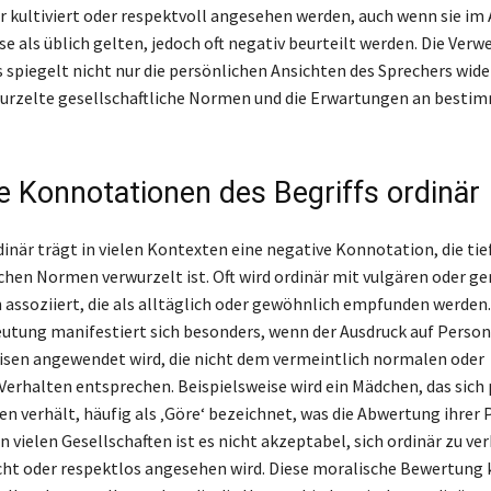
er kultiviert oder respektvoll angesehen werden, auch wenn sie im 
e als üblich gelten, jedoch oft negativ beurteilt werden. Die Ver
s spiegelt nicht nur die persönlichen Ansichten des Sprechers wide
wurzelte gesellschaftliche Normen und die Erwartungen an besti
e Konnotationen des Begriffs ordinär
dinär trägt in vielen Kontexten eine negative Konnotation, die tief
ichen Normen verwurzelt ist. Oft wird ordinär mit vulgären oder g
 assoziiert, die als alltäglich oder gewöhnlich empfunden werden.
utung manifestiert sich besonders, wenn der Ausdruck auf Perso
sen angewendet wird, die nicht dem vermeintlich normalen oder
Verhalten entsprechen. Beispielsweise wird ein Mädchen, das sich
n verhält, häufig als ‚Göre‘ bezeichnet, was die Abwertung ihrer 
In vielen Gesellschaften ist es nicht akzeptabel, sich ordinär zu ve
echt oder respektlos angesehen wird. Diese moralische Bewertung 