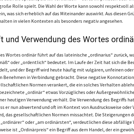
roße Rolle spielt. Die Wahl der Worte kann sowohl respektvoll al
in, was sich erheblich auf das Miteinander auswirkt. Aus diesen Gr
halten in vielen Kontexten als besonders negativ angesehen.
t und Verwendung des Wortes ordinä
es Wortes ordinär führt auf das lateinische „ordinarius“ zurück, wa
ß“ oder „ordentlich“ bedeutet. Im Laufe der Zeit hat sich die B
elt, und der Begriff wird heute häufig mit vulgären, unfeinen oder
 Benehmen in Verbindung gebracht. Diese negative Konnotation 
sellschaftlichen Normen verankert, die ein solches Verhalten ableh
bezeichnete „ordinär“ etwas Vorzügliches oder Außergewöhnliche
iner heutigen Verwendung verhält. Die Verwendung des Begriffs hat
ss er nun abwertend und oft im Kontext von Ausdrucksweise oder 
rd, das gesellschaftlichen Normen missachtet. Die Steigerungen de
, „ordinärer“ oder „am ordinärsten“, verdeutlichen diese abfällig
weise ist „Ordinärpreis“ ein Begriff aus dem Handel, der ein gewö