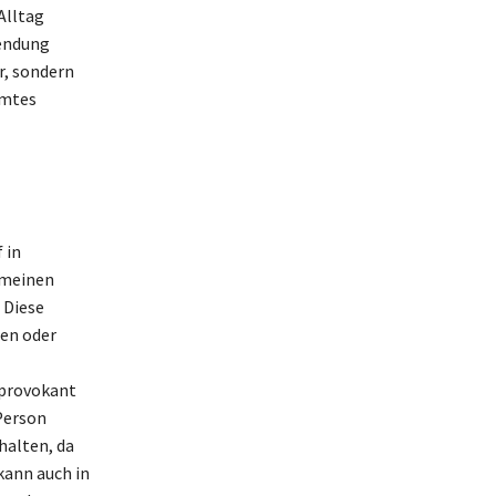
Alltag
wendung
r, sondern
mmtes
 in
emeinen
 Diese
nen oder
 provokant
Person
rhalten, da
kann auch in