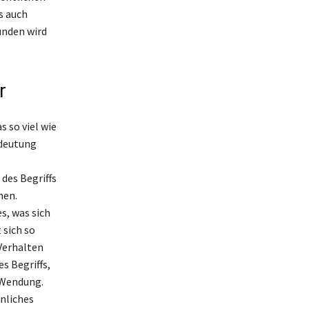
s auch
ünden wird
r
s so viel wie
edeutung
des Begriffs
nen.
s, was sich
 sich so
Verhalten
s Begriffs,
e Wendung.
hnliches