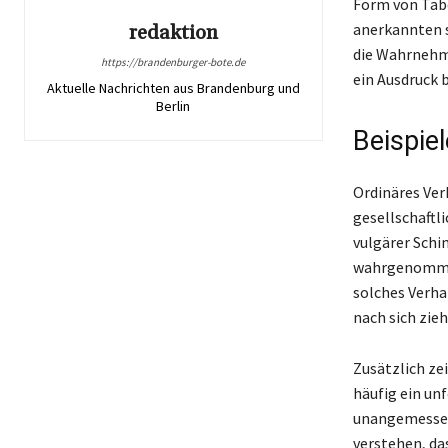
Form von Tabe
anerkannten s
redaktion
die Wahrnehmu
https://brandenburger-bote.de
ein Ausdruck 
Aktuelle Nachrichten aus Brandenburg und
Berlin
Beispiel
Ordinäres Ver
gesellschaftl
vulgärer Schi
wahrgenommen 
solches Verh
nach sich zieh
Zusätzlich ze
häufig ein un
unangemessen,
verstehen, das