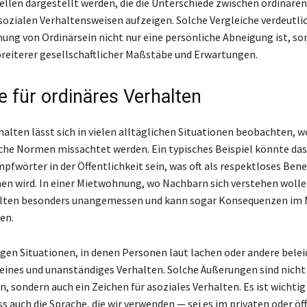
llen dargestellt werden, die die Unterschiede zwischen ordinären
ozialen Verhaltensweisen aufzeigen. Solche Vergleiche verdeutli
ng von Ordinärsein nicht nur eine persönliche Abneigung ist, so
breiterer gesellschaftlicher Maßstäbe und Erwartungen.
e für ordinäres Verhalten
halten lässt sich in vielen alltäglichen Situationen beobachten, w
iche Normen missachtet werden. Ein typisches Beispiel könnte da
mpfwörter in der Öffentlichkeit sein, was oft als respektloses Be
wird. In einer Mietwohnung, wo Nachbarn sich verstehen wollen
alten besonders unangemessen und kann sogar Konsequenzen im 
en.
igen Situationen, in denen Personen laut lachen oder andere belei
feines und unanständiges Verhalten. Solche Äußerungen sind nicht
 sondern auch ein Zeichen für asoziales Verhalten. Es ist wichtig
s auch die Sprache, die wir verwenden — sei es im privaten oder öf