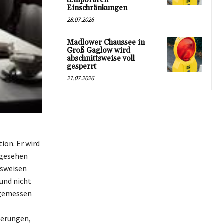
temporären
Einschränkungen
28.07.2026
Madlower Chaussee in
Groß Gaglow wird
abschnittsweise voll
gesperrt
21.07.2026
ion. Er wird
ngesehen
nsweisen
 und nicht
ngemessen
ßerungen,