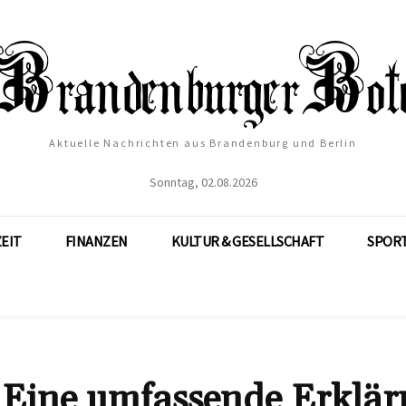
Aktuelle Nachrichten aus Brandenburg und Berlin
Sonntag, 02.08.2026
ZEIT
FINANZEN
KULTUR & GESELLSCHAFT
SPOR
 Eine umfassende Erklä