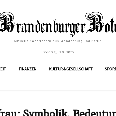
Aktuelle Nachrichten aus Brandenburg und Berlin
Sonntag, 02.08.2026
ZEIT
FINANZEN
KULTUR & GESELLSCHAFT
SPOR
frau: Symbolik, Bedeutu