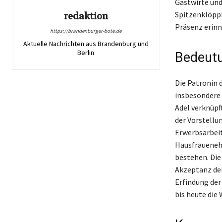
Gastwirte und
Spitzenklöppl
redaktion
Präsenz erinn
https://brandenburger-bote.de
Aktuelle Nachrichten aus Brandenburg und
Berlin
Bedeutu
Die Patronin 
insbesondere 
Adel verknüpf
der Vorstellu
Erwerbsarbeit
Hausfrauenehe
bestehen. Die
Akzeptanz der 
Erfindung der
bis heute die