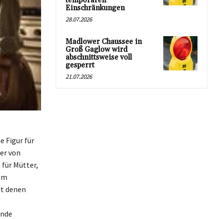
temporären
Einschränkungen
28.07.2026
Madlower Chaussee in
Groß Gaglow wird
abschnittsweise voll
gesperrt
21.07.2026
e Figur für
ter von
 für Mütter,
nem
it denen
ende