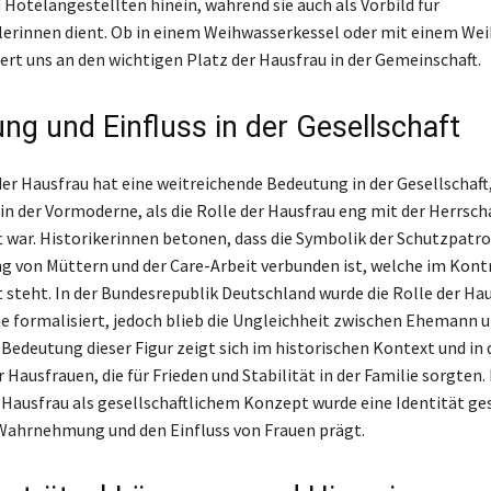
 Hotelangestellten hinein, während sie auch als Vorbild für
erinnen dient. Ob in einem Weihwasserkessel oder mit einem Wei
ert uns an den wichtigen Platz der Hausfrau in der Gemeinschaft.
ng und Einfluss in der Gesellschaft
der Hausfrau hat eine weitreichende Bedeutung in der Gesellschaft
in der Vormoderne, als die Rolle der Hausfrau eng mit der Herrsch
t war. Historikerinnen betonen, dass die Symbolik der Schutzpatr
ng von Müttern und der Care-Arbeit verbunden ist, welche im Kont
 steht. In der Bundesrepublik Deutschland wurde die Rolle der Hau
 formalisiert, jedoch blieb die Ungleichheit zwischen Ehemann 
 Bedeutung dieser Figur zeigt sich im historischen Kontext und in 
Hausfrauen, die für Frieden und Stabilität in der Familie sorgten. 
 Hausfrau als gesellschaftlichem Konzept wurde eine Identität ges
 Wahrnehmung und den Einfluss von Frauen prägt.