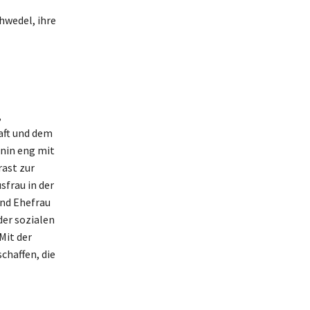
hwedel, ihre
,
aft und dem
onin eng mit
rast zur
sfrau in der
und Ehefrau
der sozialen
Mit der
chaffen, die