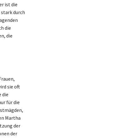
 ist die
 stark durch
sragenden
ch die
n, die
Frauen,
rd sie oft
 die
ur für die
enstmägden,
gen Martha
ützung der
ionen der