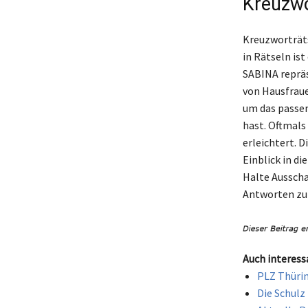
Kreuzwo
Kreuzworträts
in Rätseln i
SABINA repräs
von Hausfraue
um das passen
hast. Oftmals
erleichtert. D
Einblick in d
Halte Ausscha
Antworten zu 
Auch interess
PLZ Thürin
Die Schulz