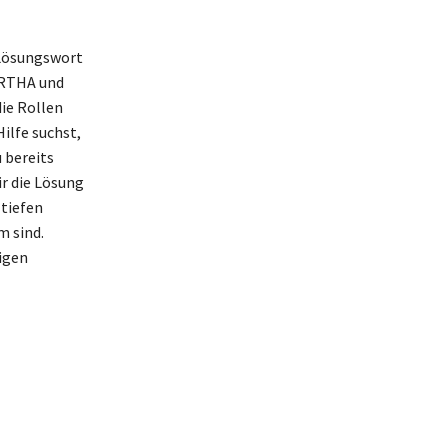
 Lösungswort
ARTHA und
ie Rollen
ilfe suchst,
 bereits
ir die Lösung
 tiefen
m sind.
igen