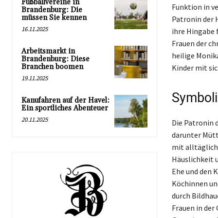
Fußballvereine in
Funktion in v
Brandenburg: Die
müssen Sie kennen
Patronin der H
16.11.2025
ihre Hingabe 
Frauen der chr
Arbeitsmarkt in
heilige Monik
Brandenburg: Diese
Branchen boomen
Kinder mit sic
19.11.2025
Symboli
Kanufahren auf der Havel:
Ein sportliches Abenteuer
20.11.2025
Die Patronin d
darunter Mütt
mit alltäglic
Häuslichkeit u
Ehe und den K
Köchinnen und
durch Bildhau
Frauen in der 