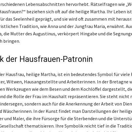
erschiedenen Lebensabschnitten hervorhebt. Rätselfragen wie „Wer
ausfrauen?“ beziehen sich oft auf die heilige Martha. Ihr Leben ist
für das Seelenheil geprägt, und sie wird oft zusammen mit herau
istlichen Tradition, wie Anna und der Jungfrau Maria, erwähnt. Au
a, die Mutter des Augustinus, verkörpert Hingabe und die Segnunge
h bringen.
k der Hausfrauen-Patronin
er Hausfrau, heilige Martha, ist ein bedeutendes Symbol für viele 
er, Witwen, Hausangestellte und Arbeiterinnen. In der Bretagne wi
hen Werkzeugen wie dem Besen und dem Kochlöffel dargestellt, die
nd die Rolle der Frau im Haushalt repräsentieren. Sie steht nicht n
indersegen, sondern auch für die Anerkennung der Arbeit von Di
 Wäscherinnen. In der Kunst findet man Darstellungen der heili
er und Maler, die ihre Fürsorge für die Sterbenden und die Unterst
Gesellschaft thematisieren. Ihre Symbolik reicht tief in die Tradit