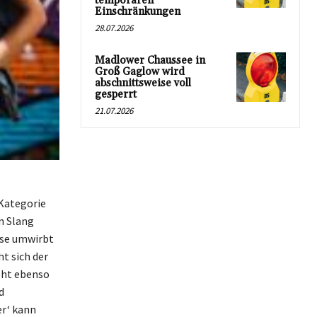
temporären
Einschränkungen
28.07.2026
Madlower Chaussee in
Groß Gaglow wird
abschnittsweise voll
gesperrt
21.07.2026
 Kategorie
n Slang
ise umwirbt
t sich der
eht ebenso
d
er‘ kann