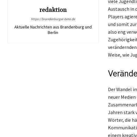
viele Jugendl
Austausch in 
redaktion
Players agier
https://brandenburger-bote.de
und somit zur 
Aktuelle Nachrichten aus Brandenburg und
also eng verw
Berlin
Zugehörigkeit
verändernden S
Weise, wie Ju
Verände
Der Wandel im
neuer Medien u
Zusammenarbei
Jahren stark 
Wörter, die h
Kommunikation
einem kreativ