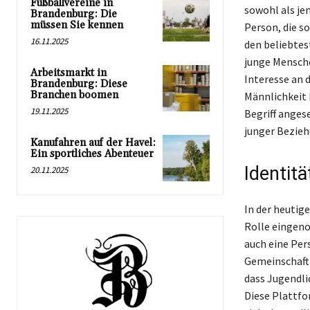
Fußballvereine in
sowohl als je
Brandenburg: Die
müssen Sie kennen
Person, die s
16.11.2025
den beliebtes
junge Mensche
Arbeitsmarkt in
Interesse an 
Brandenburg: Diese
Branchen boomen
Männlichkeit 
19.11.2025
Begriff anges
junger Bezieh
Kanufahren auf der Havel:
Ein sportliches Abenteuer
Identitä
20.11.2025
In der heutig
Rolle eingeno
auch eine Pers
Gemeinschaft 
dass Jugendli
Diese Plattfo