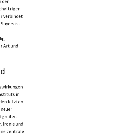
h den
chaltrigen.
er verbindet
Players ist
dig
r Art und
nd
uswirkungen
stituts in
den letzten
 neuer
fgreifen.
 Ironie und
ine zentrale