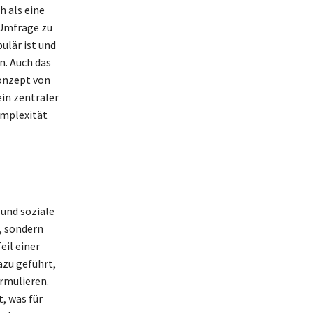
 als eine
 Umfrage zu
ulär ist und
n. Auch das
Konzept von
ein zentraler
omplexität
 und soziale
, sondern
eil einer
zu geführt,
rmulieren.
, was für