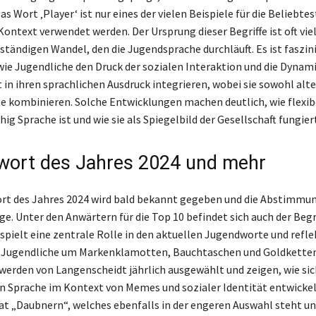
Das Wort ‚Player‘ ist nur eines der vielen Beispiele für die Beliebtes
Kontext verwendet werden. Der Ursprung dieser Begriffe ist oft vie
 ständigen Wandel, den die Jugendsprache durchläuft. Es ist faszin
ie Jugendliche den Druck der sozialen Interaktion und die Dynami
 in ihren sprachlichen Ausdruck integrieren, wobei sie sowohl alte
 kombinieren. Solche Entwicklungen machen deutlich, wie flexib
g Sprache ist und wie sie als Spiegelbild der Gesellschaft fungiert
ort des Jahres 2024 und mehr
t des Jahres 2024 wird bald bekannt gegeben und die Abstimmung
e. Unter den Anwärtern für die Top 10 befindet sich auch der Begri
 spielt eine zentrale Rolle in den aktuellen Jugendworte und reflek
le Jugendliche um Markenklamotten, Bauchtaschen und Goldkette
werden von Langenscheidt jährlich ausgewählt und zeigen, wie sic
 Sprache im Kontext von Memes und sozialer Identität entwickel
t „Daubnern“, welches ebenfalls in der engeren Auswahl steht un