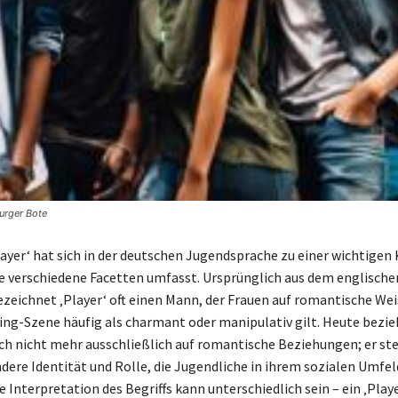
urger Bote
Player‘ hat sich in der deutschen Jugendsprache zu einer wichtigen
ie verschiedene Facetten umfasst. Ursprünglich aus dem englische
eichnet ‚Player‘ oft einen Mann, der Frauen auf romantische We
ting-Szene häufig als charmant oder manipulativ gilt. Heute bezieh
ch nicht mehr ausschließlich auf romantische Beziehungen; er st
ndere Identität und Rolle, die Jugendliche in ihrem sozialen Umfel
 Interpretation des Begriffs kann unterschiedlich sein – ein ‚Play