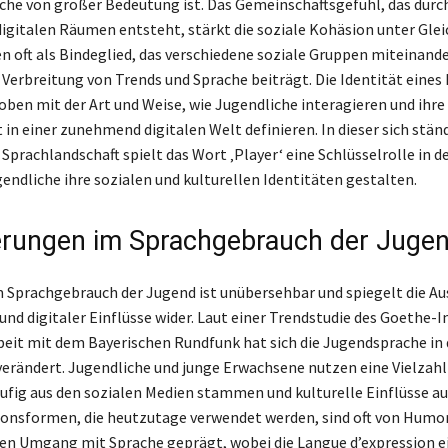
iche von großer Bedeutung ist. Das Gemeinschaftsgefühl, das durc
digitalen Räumen entsteht, stärkt die soziale Kohäsion unter Glei
en oft als Bindeglied, das verschiedene soziale Gruppen miteinand
Verbreitung von Trends und Sprache beiträgt. Die Identität eines 
oben mit der Art und Weise, wie Jugendliche interagieren und ihre
 in einer zunehmend digitalen Welt definieren. In dieser sich stän
prachlandschaft spielt das Wort ‚Player‘ eine Schlüsselrolle in de
gendliche ihre sozialen und kulturellen Identitäten gestalten.
rungen im Sprachgebrauch der Juge
 Sprachgebrauch der Jugend ist unübersehbar und spiegelt die A
nd digitaler Einflüsse wider. Laut einer Trendstudie des Goethe-In
t mit dem Bayerischen Rundfunk hat sich die Jugendsprache in 
verändert. Jugendliche und junge Erwachsene nutzen eine Vielzahl
äufig aus den sozialen Medien stammen und kulturelle Einflüsse au
sformen, die heutzutage verwendet werden, sind oft von Humor,
en Umgang mit Sprache geprägt, wobei die Langue d’expression e