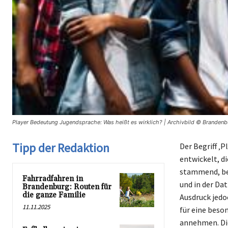
Player Bedeutung Jugendsprache: Was heißt es wirklich? | Archivbild © Brandenb
Tipp der Redaktion
Der Begriff ‚
entwickelt, d
stammend, bez
Fahrradfahren in
und in der Da
Brandenburg: Routen für
die ganze Familie
Ausdruck jedo
11.11.2025
für eine beso
annehmen. Die