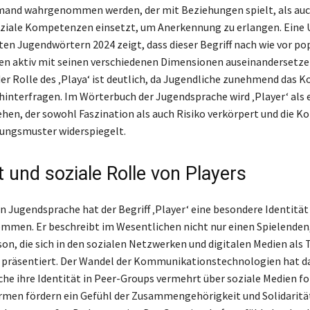
mand wahrgenommen werden, der mit Beziehungen spielt, als auch
oziale Kompetenzen einsetzt, um Anerkennung zu erlangen. Eine
ten Jugendwörtern 2024 zeigt, dass dieser Begriff nach wie vor pop
n aktiv mit seinen verschiedenen Dimensionen auseinandersetze
der Rolle des ‚Playa‘ ist deutlich, da Jugendliche zunehmend das 
hinterfragen. Im Wörterbuch der Jugendsprache wird ‚Player‘ als 
ehen, der sowohl Faszination als auch Risiko verkörpert und die K
ungsmuster widerspiegelt.
t und soziale Rolle von Players
en Jugendsprache hat der Begriff ‚Player‘ eine besondere Identität
mmen. Er beschreibt im Wesentlichen nicht nur einen Spielenden
on, die sich in den sozialen Netzwerken und digitalen Medien als T
präsentiert. Der Wandel der Kommunikationstechnologien hat da
che ihre Identität in Peer-Groups vermehrt über soziale Medien fo
rmen fördern ein Gefühl der Zusammengehörigkeit und Solidarität