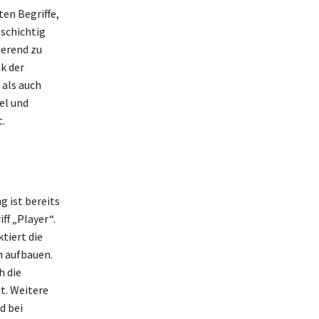
ten Begriffe,
lschichtig
ierend zu
k der
 als auch
el und
.
 ist bereits
ff „Player“.
tiert die
n aufbauen.
h die
t. Weitere
d bei