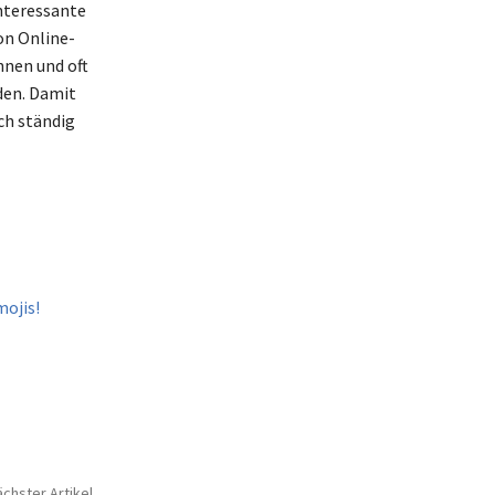
interessante
on Online-
nnen und oft
den. Damit
ch ständig
ojis!
chster Artikel