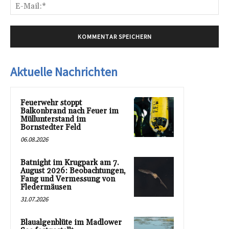
E-
Mai
Aktuelle Nachrichten
Feuerwehr stoppt
Balkonbrand nach Feuer im
Müllunterstand im
Bornstedter Feld
06.08.2026
Batnight im Krugpark am 7.
August 2026: Beobachtungen,
Fang und Vermessung von
Fledermäusen
31.07.2026
Blaualgenblüte im Madlower