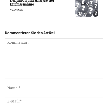
Definition und Analyse der
Einflussnahme
05.08.2026
Kommentieren Sie den Artikel
Kommentar:
Na
E-
Mai