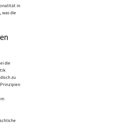
onalität in
, was die
nen
ei die
tik
disch zu
 Prinzipien
im
schliche