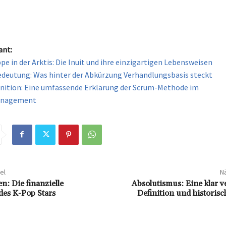
el
Nä
: Die finanzielle
Absolutismus: Eine klar v
des K-Pop Stars
Definition und historisc
 Sie den Artikel