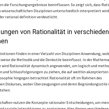
 die Forschungsergebnisse beeinflussen. So zeigt sich, dass Rati
wissenschaftlichen Disziplinen unterschiedlich interpretiert wird
r rational definition verdeutlicht.
ngen von Rationalität in verschiede
nen
initionen finden in einer Vielzahl von Disziplinen Anwendung, wob
htweise die Methodik und die Denkstile beeinflusst. In der Mathema
e wird Rationalität dynamisch angewendet, um logisch und metho
 und Schlussfolgerungen zu ziehen, die auf weithin akzeptierten
losophie hingegen betrachtet Rationalität oft im Rahmen des
hen Diskurses, wobei Überzeugungen und deren Begründungsstile 
tehen.
chaften nutzen die Konzepte rationaler Entscheidungen, um men
d soziale Interaktionen zu analysieren. Hier dienen verschiedene