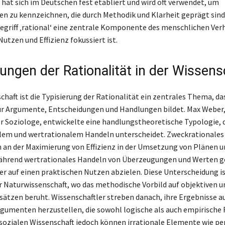
hat sich im Deutschen fest etabliert und wird oft verwendet, um
n zu kennzeichnen, die durch Methodik und Klarheit geprägt sind
Begriff ‚rational‘ eine zentrale Komponente des menschlichen Ver
 Nutzen und Effizienz fokussiert ist.
rungen der Rationalität in der Wissens
chaft ist die Typisierung der Rationalität ein zentrales Thema, das
r Argumente, Entscheidungen und Handlungen bildet. Max Weber,
er Soziologe, entwickelte eine handlungstheoretische Typologie, 
lem und wertrationalem Handeln unterscheidet. Zweckrationales
ch an der Maximierung von Effizienz in der Umsetzung von Plänen u
ährend wertrationales Handeln von Überzeugungen und Werten ge
er auf einen praktischen Nutzen abzielen. Diese Unterscheidung i
er Naturwissenschaft, wo das methodische Vorbild auf objektiven u
sätzen beruht. Wissenschaftler streben danach, ihre Ergebnisse au
rgumenten herzustellen, die sowohl logische als auch empirische
r sozialen Wissenschaft jedoch können irrationale Elemente wie pe