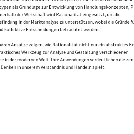
typen als Grundlage zur Entwicklung von Handlungskonzepten, P
nnerhalb der Wirtschaft wird Rationalität eingesetzt, um die
findung in der Marktanalyse zu unterstützen, wobei die Gründe f
und kollektive Entscheidungen betrachtet werden.
nären Ansätze zeigen, wie Rationalität nicht nur ein abstraktes Ko
raktisches Werkzeug zur Analyse und Gestaltung verschiedener
e in der modernen Welt. Ihre Anwendungen verdeutlichen die zent
s Denken in unserem Verständnis und Handeln spielt.
ant:
pe in der Arktis: Die Inuit und ihre einzigartigen Lebensweisen
edeutung: Was hinter der Abkürzung Verhandlungsbasis steckt
nition: Eine umfassende Erklärung der Scrum-Methode im
anagement