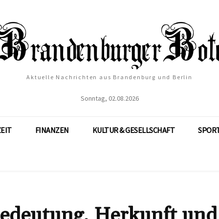
Aktuelle Nachrichten aus Brandenburg und Berlin
Sonntag, 02.08.2026
ZEIT
FINANZEN
KULTUR & GESELLSCHAFT
SPOR
 Bedeutung, Herkunft und