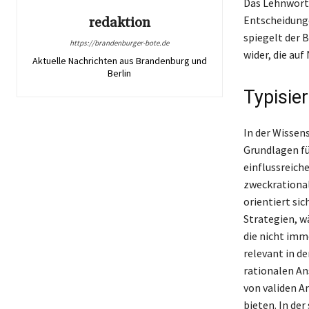
Das Lehnwort 
Entscheidunge
redaktion
spiegelt der 
https://brandenburger-bote.de
wider, die auf
Aktuelle Nachrichten aus Brandenburg und
Berlin
Typisie
In der Wissens
Grundlagen fü
einflussreich
zweckrationa
orientiert si
Strategien, w
die nicht imm
relevant in d
rationalen An
von validen A
bieten. In de