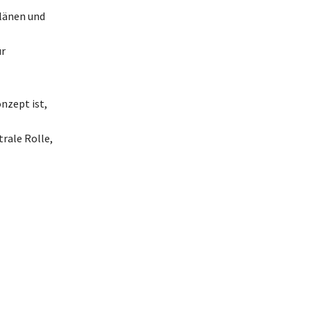
länen und
ür
nzept ist,
rale Rolle,