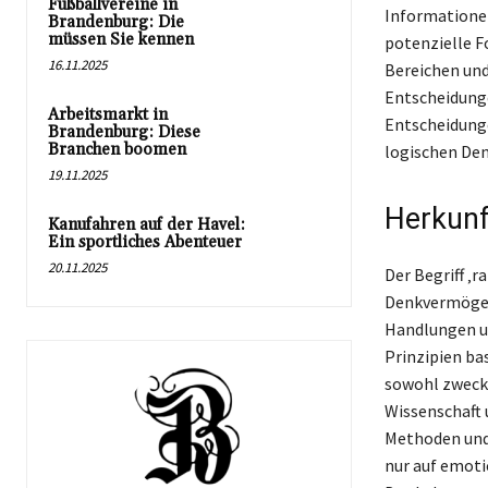
Fußballvereine in
Informationen
Brandenburg: Die
müssen Sie kennen
potenzielle F
16.11.2025
Bereichen und
Entscheidunge
Arbeitsmarkt in
Entscheidunge
Brandenburg: Diese
Branchen boomen
logischen Den
19.11.2025
Herkunft
Kanufahren auf der Havel:
Ein sportliches Abenteuer
20.11.2025
Der Begriff ‚r
Denkvermögen 
Handlungen un
Prinzipien ba
sowohl zweckm
Wissenschaft 
Methoden und 
nur auf emoti