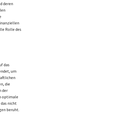
d deren
elen
e
inanziellen
lle Rolle des
uf das
wendet, um
aftlichen
n, die
n der
m optimale
 das nicht
gen beruht.