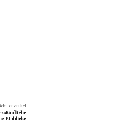
chster Artikel
erständliche
he Einblicke