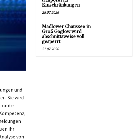
temporären
Einschränkungen
28.07.2026
Madlower Chaussee in
Groß Gaglow wird
abschnittsweise voll
gesperrt
21.07.2026
idungen und
n. Sie wird
stimmte
e Kompetenz,
cheidungen
duen ihr
 Analyse von