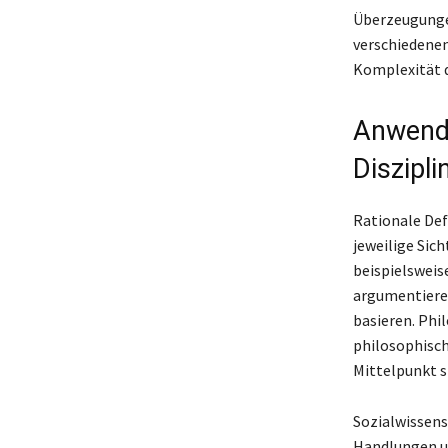
Überzeugungen
verschiedenen 
Komplexität de
Anwendu
Diszipli
Rationale Def
jeweilige Sic
beispielsweis
argumentieren
basieren. Phi
philosophisc
Mittelpunkt s
Sozialwissens
Handlungen un