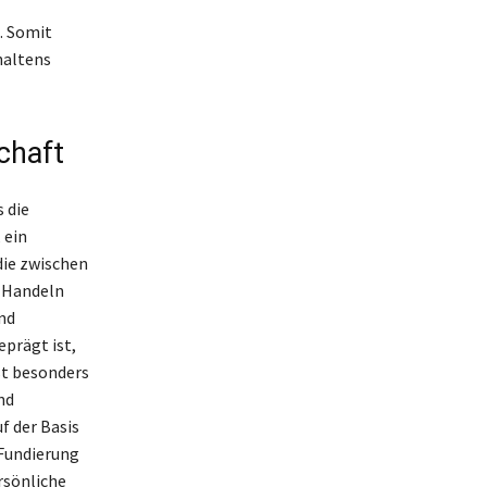
. Somit
haltens
chaft
 die
 ein
die zwischen
 Handeln
nd
prägt ist,
st besonders
nd
f der Basis
 Fundierung
rsönliche