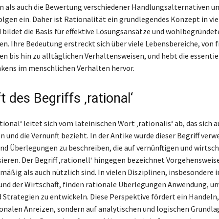
 als auch die Bewertung verschiedener Handlungsalternativen un
olgen ein. Daher ist Rationalität ein grundlegendes Konzept in vi
 bildet die Basis für effektive Lösungsansätze und wohlbegründet
n. Ihre Bedeutung erstreckt sich über viele Lebensbereiche, von f
n bis hin zu alltäglichen Verhaltensweisen, und hebt die essentie
kens im menschlichen Verhalten hervor.
 des Begriffs ‚rational‘
ational‘ leitet sich vom lateinischen Wort ‚rationalis‘ ab, das sich a
und die Vernunft bezieht. In der Antike wurde dieser Begriff ver
d Überlegungen zu beschreiben, die auf vernünftigen und wirtsch
sieren. Der Begriff ‚rationell‘ hingegen bezeichnet Vorgehensweise
äßig als auch nützlich sind. In vielen Disziplinen, insbesondere i
und der Wirtschaft, finden rationale Überlegungen Anwendung, u
Strategien zu entwickeln. Diese Perspektive fördert ein Handeln,
onalen Anreizen, sondern auf analytischen und logischen Grundla