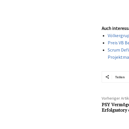
Teilen
Vorheriger Artik
PSY Vermögen
Erfolgsstory 
Weitere Nachrichten
Kommentieren
Die Vor- und Nachteile
von Klick-Vinyl: Was Sie
beachten sollten
31.07.2026
Qualität Definition: Eine
umfassende Erklärung
und Bedeutung
Kommentar: