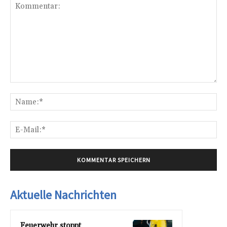
Kommentar:
Na
E-
Mai
Aktuelle Nachrichten
Feuerwehr stoppt