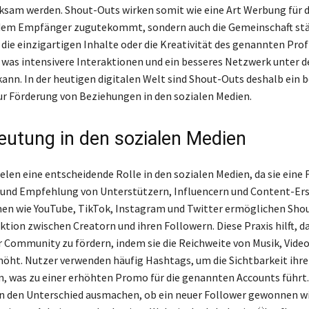
ksam werden. Shout-Outs wirken somit wie eine Art Werbung für d
 dem Empfänger zugutekommt, sondern auch die Gemeinschaft stä
 die einzigartigen Inhalte oder die Kreativität des genannten Prof
was intensivere Interaktionen und ein besseres Netzwerk unter 
ann. In der heutigen digitalen Welt sind Shout-Outs deshalb ein
r Förderung von Beziehungen in den sozialen Medien.
eutung in den sozialen Medien
elen eine entscheidende Rolle in den sozialen Medien, da sie eine
nd Empfehlung von Unterstützern, Influencern und Content-Erst
en wie YouTube, TikTok, Instagram und Twitter ermöglichen Sho
ktion zwischen Creatorn und ihren Followern. Diese Praxis hilft, d
Community zu fördern, indem sie die Reichweite von Musik, Vide
höht. Nutzer verwenden häufig Hashtags, um die Sichtbarkeit ihr
, was zu einer erhöhten Promo für die genannten Accounts führt.
 den Unterschied ausmachen, ob ein neuer Follower gewonnen wi