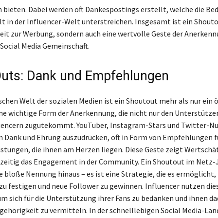
bieten. Dabei werden oft Dankespostings erstellt, welche die Be
in der Influencer-Welt unterstreichen. Insgesamt ist ein Shouto
eit zur Werbung, sondern auch eine wertvolle Geste der Anerken
 Social Media Gemeinschaft.
uts: Dank und Empfehlungen
schen Welt der sozialen Medien ist ein Shoutout mehr als nur ein ö
eine wichtige Form der Anerkennung, die nicht nur den Unterstütze
luencern zugutekommt. YouTuber, Instagram-Stars und Twitter-N
 Dank und Ehrung auszudrücken, oft in Form von Empfehlungen f
istungen, die ihnen am Herzen liegen. Diese Geste zeigt Wertsch
hzeitig das Engagement in der Community. Ein Shoutout im Netz-
e bloße Nennung hinaus – es ist eine Strategie, die es ermöglicht,
u festigen und neue Follower zu gewinnen. Influencer nutzen die
um sich für die Unterstützung ihrer Fans zu bedanken und ihnen da
gehörigkeit zu vermitteln. In der schnelllebigen Social Media-Lan