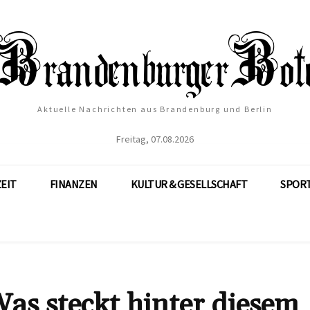
Aktuelle Nachrichten aus Brandenburg und Berlin
Freitag, 07.08.2026
ZEIT
FINANZEN
KULTUR & GESELLSCHAFT
SPOR
as steckt hinter diesem