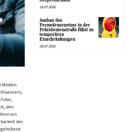
Seepromenade
29.07.2026
Ausbau des
Fernwärmenetzes in der
Präsidentenstraße führt zu
temporären
Einschränkungen
28.07.2026
en Medien
nfluencern,
uTube,
it, den
Wenn ein
tbarkeit des
orgehobene