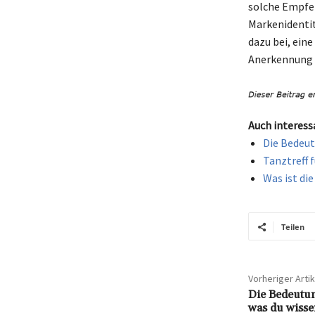
solche Empfeh
Markenidentit
dazu bei, ein
Anerkennung u
Auch interess
Die Bedeut
Tanztreff 
Was ist di
Teilen
Vorheriger Artik
Die Bedeutun
was du wisse