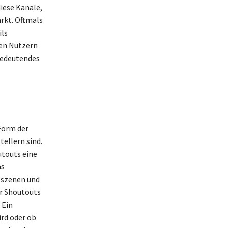
iese Kanäle,
rkt. Oftmals
ils
den Nutzern
 bedeutendes
 Form der
ellern sind.
utouts eine
as
oszenen und
er Shoutouts
 Ein
rd oder ob