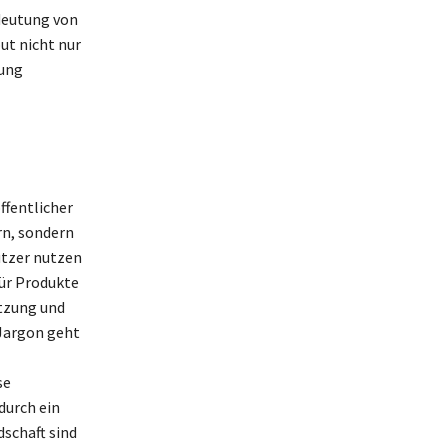
deutung von
ut nicht nur
nung
ffentlicher
rn, sondern
utzer nutzen
ür Produkte
ätzung und
Jargon geht
se
durch ein
dschaft sind