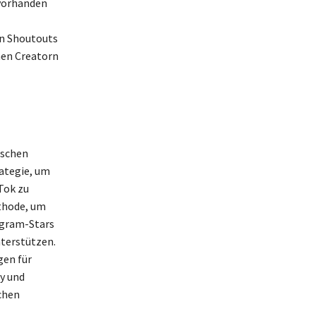
 vorhanden
on Shoutouts
chen Creatorn
ischen
rategie, um
Tok zu
ethode, um
agram-Stars
nterstützen.
gen für
y und
chen