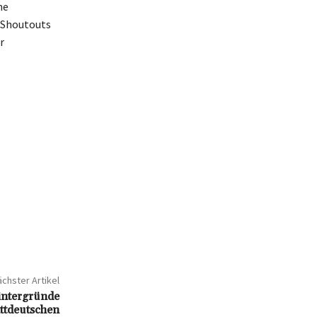
ne
n Shoutouts
r
chster Artikel
intergründe
ttdeutschen