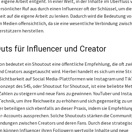
eigene Arbeit entgeht. In einer Welt, in der Inhalte im Überfluss
persönlicher Ruf aus durch einen Influencer oft der Schlüssel, um die
t auf die eigene Arbeit zu lenken. Dadurch wird die Bedeutung v
en Medien offensichtlich, da sie eine wesentliche Verbindung zwis
erstützern herstellen.
uts für Influencer und Creator
n bedeutet ein Shoutout eine öffentliche Empfehlung, die oft zw
nd Creators ausgetauscht wird. Hierbei handelt es sich um eine St
Sichtbarkeit auf Social Media-Plattformen wie Instagram und Tik
Konzept des S4S, oder Shoutout for Shoutout, ist eine beliebte M
Zahlen zu steigern und neue Fans zu gewinnen. YouTuber und Inst
Technik, um ihre Reichweite zu erhöhen und sich gegenseitig zu u
r beteiligen sich ebenfalls an dieser Praxis, indem sie Empfehlun
r-Accounts aussprechen. Solche Shoutouts stärken die Communit
indungen zwischen Creators und deren Fans. Durch diese strategis
können Influencer ihren Followern wertvolle Inhalte und neue