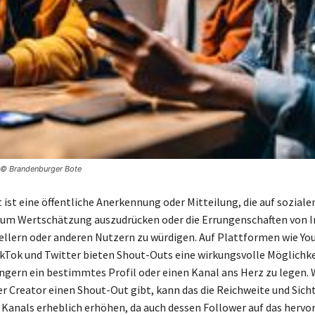
d © Brandenburger Bote
 ist eine öffentliche Anerkennung oder Mitteilung, die auf sozial
 um Wertschätzung auszudrücken oder die Errungenschaften von I
llern oder anderen Nutzern zu würdigen. Auf Plattformen wie Yo
kTok und Twitter bieten Shout-Outs eine wirkungsvolle Möglichke
gern ein bestimmtes Profil oder einen Kanal ans Herz zu legen. 
er Creator einen Shout-Out gibt, kann das die Reichweite und Sich
anals erheblich erhöhen, da auch dessen Follower auf das herv