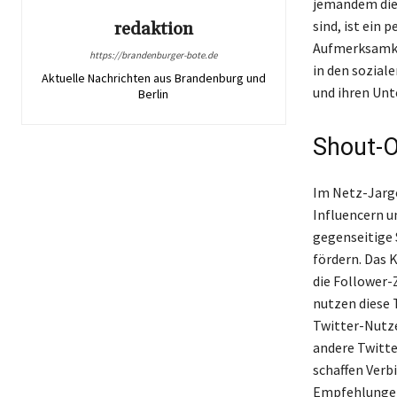
jemandem die 
sind, ist ein 
redaktion
Aufmerksamkei
https://brandenburger-bote.de
in den sozial
Aktuelle Nachrichten aus Brandenburg und
und ihren Unt
Berlin
Shout-O
Im Netz-Jargo
Influencern u
gegenseitige 
fördern. Das 
die Follower-
nutzen diese 
Twitter-Nutze
andere Twitte
schaffen Verb
Empfehlungen 