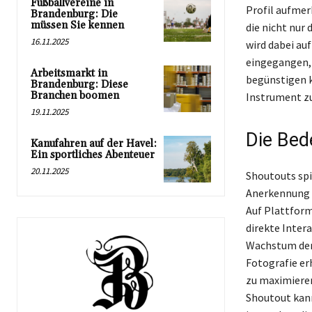
Fußballvereine in
Profil aufmer
Brandenburg: Die
müssen Sie kennen
die nicht nur
16.11.2025
wird dabei auf
eingegangen, 
Arbeitsmarkt in
begünstigen k
Brandenburg: Diese
Branchen boomen
Instrument zu
19.11.2025
Die Bed
Kanufahren auf der Havel:
Ein sportliches Abenteuer
20.11.2025
Shoutouts spi
Anerkennung u
Auf Plattform
direkte Intera
Wachstum der 
Fotografie er
zu maximieren
Shoutout kann