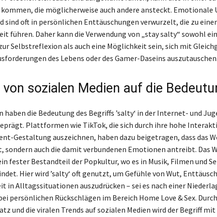
 kommen, die möglicherweise auch andere ansteckt. Emotionale 
d sind oft in persönlichen Enttäuschungen verwurzelt, die zu eine
it führen. Daher kann die Verwendung von „stay salty“ sowohl ei
zur Selbstreflexion als auch eine Möglichkeit sein, sich mit Gleic
usforderungen des Lebens oder des Gamer-Daseins auszutauschen
s von sozialen Medien auf die Bedeutu
n haben die Bedeutung des Begriffs ’salty‘ in der Internet- und J
prägt. Plattformen wie TikTok, die sich durch ihre hohe Interakt
ent-Gestaltung auszeichnen, haben dazu beigetragen, dass das W
st, sondern auch die damit verbundenen Emotionen antreibt. Das W
in fester Bestandteil der Popkultur, wo es in Musik, Filmen und Se
ndet. Hier wird ’salty‘ oft genutzt, um Gefühle von Wut, Enttäusc
t in Alltagssituationen auszudrücken – sei es nach einer Niederla
ei persönlichen Rückschlägen im Bereich Home Love & Sex. Durch
z und die viralen Trends auf sozialen Medien wird der Begriff mit