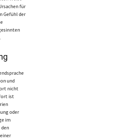
Ursachen für
m Gefühl der
ne
hgesinnten
.
ng
ugendsprache
ion und
ort nicht
ort ist
rien
hung oder
ge im
 den
 einer