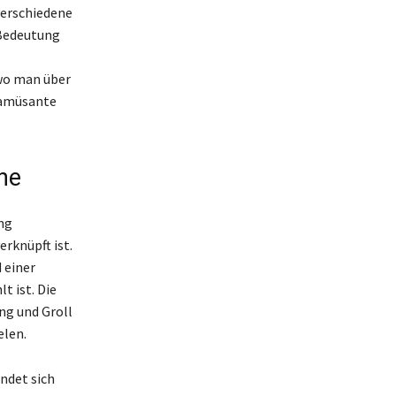
verschiedene
 Bedeutung
wo man über
f amüsante
he
ng
rknüpft ist.
 einer
t ist. Die
ng und Groll
elen.
ndet sich