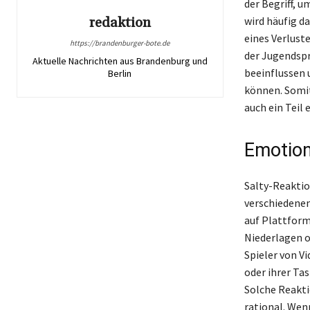
der Begriff, 
wird häufig d
redaktion
eines Verlust
https://brandenburger-bote.de
der Jugendspr
Aktuelle Nachrichten aus Brandenburg und
beeinflussen 
Berlin
können. Somit
auch ein Teil
Emotion
Salty-Reaktio
verschiedenen
auf Plattform
Niederlagen od
Spieler von V
oder ihrer Ta
Solche Reakti
rational. Wen