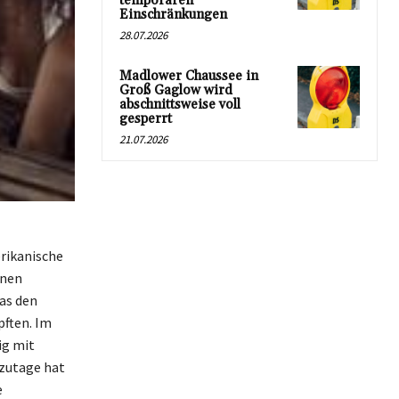
temporären
Einschränkungen
28.07.2026
Madlower Chaussee in
Groß Gaglow wird
abschnittsweise voll
gesperrt
21.07.2026
erikanische
onen
as den
pften. Im
ig mit
tzutage hat
e