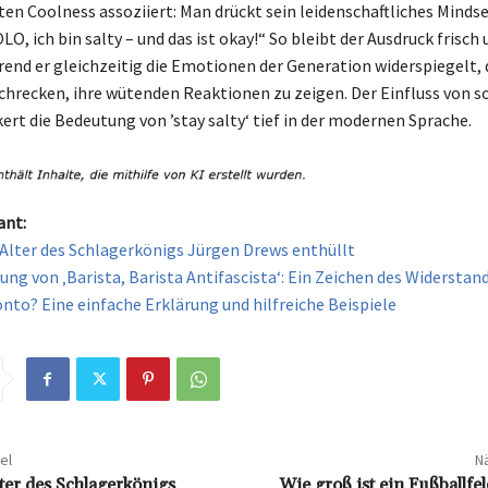
en Coolness assoziiert: Man drückt sein leidenschaftliches Mindse
OLO, ich bin salty – und das ist okay!“ So bleibt der Ausdruck frisch
rend er gleichzeitig die Emotionen der Generation widerspiegelt, 
chrecken, ihre wütenden Reaktionen zu zeigen. Der Einfluss von s
ert die Bedeutung von ’stay salty‘ tief in der modernen Sprache.
ant:
Alter des Schlagerkönigs Jürgen Drews enthüllt
ung von ‚Barista, Barista Antifascista‘: Ein Zeichen des Widerstan
onto? Eine einfache Erklärung und hilfreiche Beispiele
el
Nä
ter des Schlagerkönigs
Wie groß ist ein Fußballfe