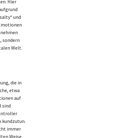
en. Hier
 aufgrund
salty“ und
n Emotionen
annehmen
n, sondern
talen Welt.
ng, die in
che, etwa
tionen auf
l sind
ntroller
k kundzutun.
icht immer
alten Weise