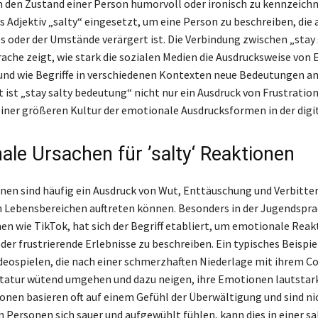
um den Zustand einer Person humorvoll oder ironisch zu kennzeichn
as Adjektiv „salty“ eingesetzt, um eine Person zu beschreiben, die
es oder der Umstände verärgert ist. Die Verbindung zwischen „stay 
ache zeigt, wie stark die sozialen Medien die Ausdrucksweise vo
und wie Begriffe in verschiedenen Kontexten neue Bedeutungen 
 ist „stay salty bedeutung“ nicht nur ein Ausdruck von Frustratio
 einer größeren Kultur der emotionale Ausdrucksformen in der digi
ale Ursachen für ’salty‘ Reaktionen
nen sind häufig ein Ausdruck von Wut, Enttäuschung und Verbitteru
 Lebensbereichen auftreten können. Besonders in der Jugendspra
en wie TikTok, hat sich der Begriff etabliert, um emotionale Reak
er frustrierende Erlebnisse zu beschreiben. Ein typisches Beispie
ideospielen, die nach einer schmerzhaften Niederlage mit ihrem Co
statur wütend umgehen und dazu neigen, ihre Emotionen lautstar
onen basieren oft auf einem Gefühl der Überwältigung und sind n
n Personen sich sauer und aufgewühlt fühlen, kann dies in einer s