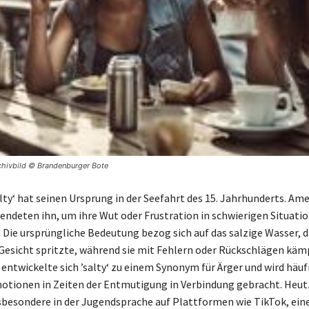
rchivbild © Brandenburger Bote
alty‘ hat seinen Ursprung in der Seefahrt des 15. Jahrhunderts. Am
endeten ihn, um ihre Wut oder Frustration in schwierigen Situati
 Die ursprüngliche Bedeutung bezog sich auf das salzige Wasser, d
Gesicht spritzte, während sie mit Fehlern oder Rückschlägen käm
 entwickelte sich ’salty‘ zu einem Synonym für Ärger und wird häuf
otionen in Zeiten der Entmutigung in Verbindung gebracht. Heu
insbesondere in der Jugendsprache auf Plattformen wie TikTok, ein