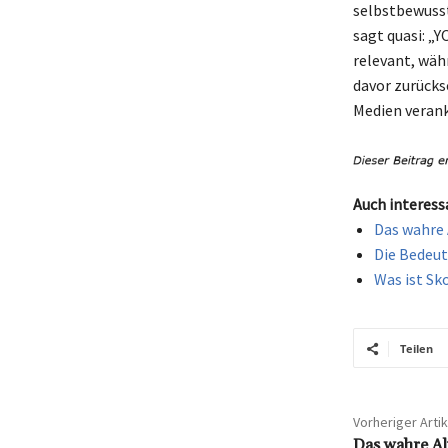
selbstbewusst
sagt quasi: „Y
relevant, wäh
davor zurücks
Medien verank
Auch interess
Das wahre 
Die Bedeut
Was ist Sk
Teilen
Vorheriger Artik
Das wahre Al