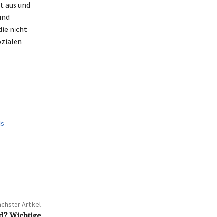
t aus und
 und
die nicht
ozialen
ds
chster Artikel
ld? Wichtige