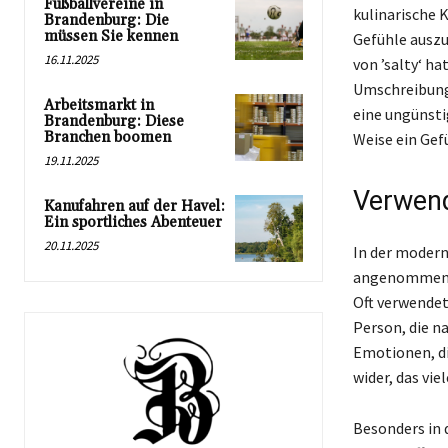
Fußballvereine in
kulinarische 
Brandenburg: Die
müssen Sie kennen
Gefühle auszu
16.11.2025
von ’salty‘ h
Umschreibung
Arbeitsmarkt in
eine ungünsti
Brandenburg: Diese
Branchen boomen
Weise ein Gef
19.11.2025
Verwend
Kanufahren auf der Havel:
Ein sportliches Abenteuer
20.11.2025
In der modern
angenommen, d
Oft verwendet
Person, die n
Emotionen, di
wider, das vi
Besonders in 