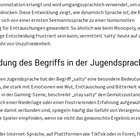
Konnotation erlangt und wird umgangssprachlich verwendet, um 
drücken. Diese Entwicklung zeigt, wie dynamisch Sprache ist; die
at sich von einer ernsten Seemannssprache zu einer humorvollen
 für Enttäuschungen gewandelt. So ähnlich wie beim Monopoly, 
ge Entscheidung frustriert sein kann, vermittelt ’salty‘ heute au
ühl von Unzufriedenheit.
ung des Begriffs in der Jugendsprac
en Jugendsprache hat der Begriff „salty“ eine besondere Bedeutu
ie stark mit Emotionen wie Wut, Enttäuschung und Bitterkeit ve
 in der Gaming-Szene, beschreibt „stay salty“ den Gemütszustand
ach einer Niederlage oder einer frustrierenden Erfahrung aufgewühl
e damit verbunden sind, spiegeln häufig das Gefühl von Verärgeru
ele Spieler empfinden, wenn sie nicht das gewünschte Ergebnis erzi
der Internet-Sprache, auf Plattformen wie TikTok oder in Foren, fi