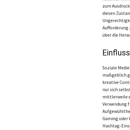
zum Ausdruck
diesen Zustan
Ungerechtigke
Aufforderung 
über die Hera
Einflus
Soziale Medie
maßgeblich ge
kreative Cont
nur sich selb
mittlerweile e
Verwendung fi
Aufgewühlthei
Gaming oder b
Hashtag-Einsat