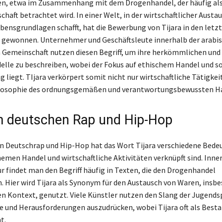
n, etwa im Zusammenhang mit dem Drogenhandel, der häufig al
haft betrachtet wird. In einer Welt, in der wirtschaftlicher Austa
ebensgrundlagen schafft, hat die Bewerbung von Tijara in den letz
 gewonnen. Unternehmer und Geschäftsleute innerhalb der arabi
 Gemeinschaft nutzen diesen Begriff, um ihre herkömmlichen un
lle zu beschreiben, wobei der Fokus auf ethischem Handel und so
 liegt. TIjara verkörpert somit nicht nur wirtschaftliche Tätigke
ilosophie des ordnungsgemäßen und verantwortungsbewussten H
im deutschen Rap und Hip-Hop
on Deutschrap und Hip-Hop hat das Wort Tijara verschiedene Bede
hemen Handel und wirtschaftliche Aktivitäten verknüpft sind. Inne
r findet man den Begriff häufig in Texten, die den Drogenhandel
. Hier wird Tijara als Synonym für den Austausch von Waren, insbe
en Kontext, genutzt. Viele Künstler nutzen den Slang der Jugend
se und Herausforderungen auszudrücken, wobei Tijara oft als Besta
t.