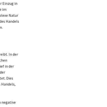
 Einzug in
e im
plexe Natur
 des Handels
n.
eibt. In der
ichen
ef in der
 der
et. Dies
s Handels,
h negative