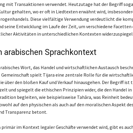
mit Transaktionen verwendet. Heutzutage hat der Begriff sogar
ultur gehalten, wo er oft in Liedtexten erwähnt wird, insbesonder
rogenhandels. Diese vielfältige Verwendung verdeutlicht die kom
und seine Entwicklung im Laufe der Zeit, um verschiedene Facetten
tlicher Aktivitäten in unterschiedlichen Kontexten widerzuspiegel
im arabischen Sprachkontext
 arabisches Wort, das Handel und wirtschaftlichen Austausch beschr
Gemeinschaft spielt Tijara eine zentrale Rolle für die wirtschaftl
ie über den bloßen Kauf und Verkauf hinausgehen. Der Begriff ist ti
elt und spiegelt die ethischen Prinzipien wider, die den Handel in
radition begleiten, wie beispielsweise Tahāra, was Reinheit bedeut
sowohl auf den physischen als auch auf den moralischen Aspekt de
und Transparenz betont.
 primär im Kontext legaler Geschäfte verwendet wird, gibt es auc