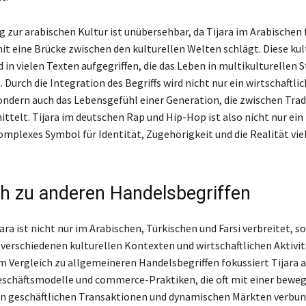
g zur arabischen Kultur ist unübersehbar, da Tijara im Arabischen 
it eine Brücke zwischen den kulturellen Welten schlägt. Diese kul
d in vielen Texten aufgegriffen, die das Leben in multikulturellen 
 Durch die Integration des Begriffs wird nicht nur ein wirtschaftli
ondern auch das Lebensgefühl einer Generation, die zwischen Trad
telt. Tijara im deutschen Rap und Hip-Hop ist also nicht nur ein 
omplexes Symbol für Identität, Zugehörigkeit und die Realität vie
ch zu anderen Handelsbegriffen
jara ist nicht nur im Arabischen, Türkischen und Farsi verbreitet, s
n verschiedenen kulturellen Kontexten und wirtschaftlichen Aktivi
 Vergleich zu allgemeineren Handelsbegriffen fokussiert Tijara a
eschäftsmodelle und commerce-Praktiken, die oft mit einer bewe
n geschäftlichen Transaktionen und dynamischen Märkten verbun