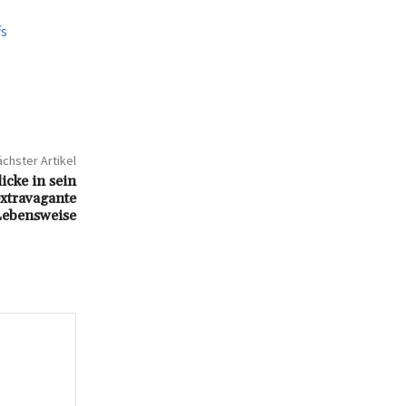
fs
chster Artikel
icke in sein
xtravagante
Lebensweise