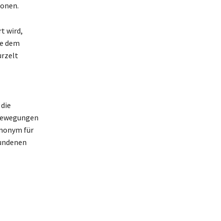
ionen.
t wird,
ie dem
urzelt
 die
 Bewegungen
Synonym für
bundenen