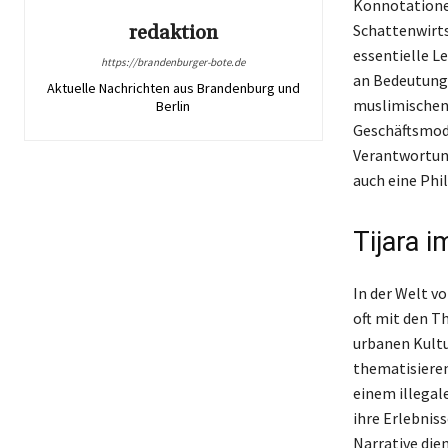
Konnotatione
Schattenwirtsc
redaktion
essentielle L
https://brandenburger-bote.de
an Bedeutung
Aktuelle Nachrichten aus Brandenburg und
muslimischen
Berlin
Geschäftsmode
Verantwortung
auch eine Ph
Tijara 
In der Welt v
oft mit den T
urbanen Kultu
thematisieren
einem illegal
ihre Erlebnis
Narrative dien