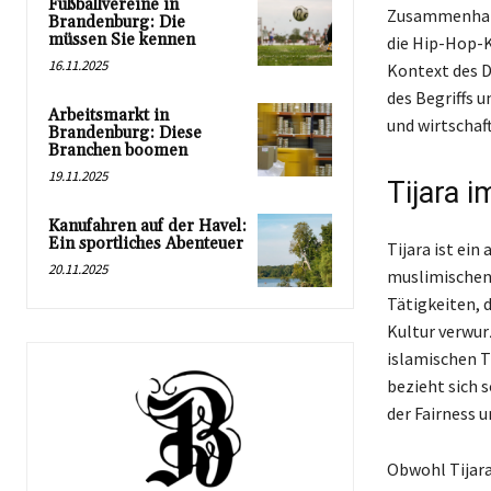
Fußballvereine in
Zusammenhang 
Brandenburg: Die
müssen Sie kennen
die Hip-Hop-K
16.11.2025
Kontext des D
des Begriffs 
Arbeitsmarkt in
und wirtschaf
Brandenburg: Diese
Branchen boomen
19.11.2025
Tijara 
Kanufahren auf der Havel:
Ein sportliches Abenteuer
Tijara ist ein
20.11.2025
muslimischen 
Tätigkeiten, d
Kultur verwurz
islamischen T
bezieht sich 
der Fairness 
Obwohl Tijara