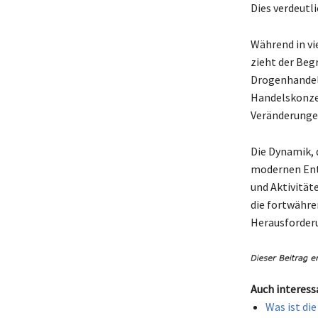
Dies verdeutl
Während in vie
zieht der Beg
Drogenhandel 
Handelskonzept
Veränderunge
Die Dynamik, d
modernen Entw
und Aktivitäte
die fortwähre
Herausforder
Auch interess
Was ist di