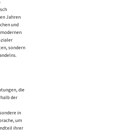
s
usch
ten Jahren
schen und
d modernen
zialer
iten, sondern
andelns.
utungen, die
rhalb der
sondere in
sprache, um
ndteil ihrer