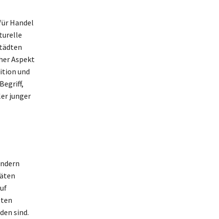
für Handel
turelle
Städten
cher Aspekt
ition und
Begriff,
ler junger
ondern
täten
uf
gten
den sind.