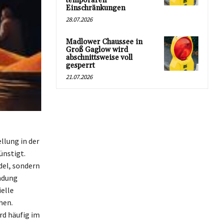
temporären
Einschränkungen
28.07.2026
Madlower Chaussee in
Groß Gaglow wird
abschnittsweise voll
gesperrt
21.07.2026
llung in der
ünstigt.
del, sondern
indung
ielle
hen.
rd häufig im