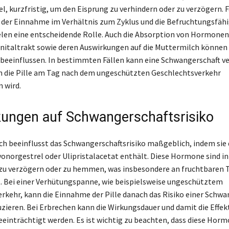
l, kurzfristig, um den Eisprung zu verhindern oder zu verzögern. 
 der Einnahme im Verhältnis zum Zyklus und die Befruchtungsfähi
len eine entscheidende Rolle. Auch die Absorption von Hormonen
nitaltrakt sowie deren Auswirkungen auf die Muttermilch können 
eeinflussen. In bestimmten Fällen kann eine Schwangerschaft v
 die Pille am Tag nach dem ungeschützten Geschlechtsverkehr
 wird.
ungen auf Schwangerschaftsrisiko
ach beeinflusst das Schwangerschaftsrisiko maßgeblich, indem sie 
vonorgestrel oder Ulipristalacetat enthält. Diese Hormone sind in
zu verzögern oder zu hemmen, was insbesondere an fruchtbaren 
. Bei einer Verhütungspanne, wie beispielsweise ungeschütztem
rkehr, kann die Einnahme der Pille danach das Risiko einer Schwa
uzieren. Bei Erbrechen kann die Wirkungsdauer und damit die Effekt
beeinträchtigt werden. Es ist wichtig zu beachten, dass diese Horm