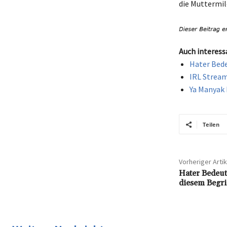
die Muttermil
Auch interess
Hater Bede
IRL Stream
Ya Manyak 
Teilen
Vorheriger Artik
Hater Bedeut
diesem Begri