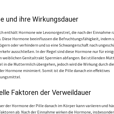
 und ihre Wirkungsdauer
ach enthält Hormone wie Levonorgestrel, die nach der Einnahme r
. Diese Hormone beeinflussen die Befruchtungsfähigkeit, indem s
ögern oder verhindern und so eine Schwangerschaft nach ungesc
rkehr ausschließen. In der Regel sind diese Hormone nur für einig
m weiblichen Genitaltrakt Spermien abfangen. Bei stillenden Müt
l in die Muttermilch übergehen, jedoch wird die Wirkung durch die
der Hormone minimiert. Somit ist die Pille danach ein effektives
tungsmittel.
uelle Faktoren der Verweildauer
uer der Hormone der Pille danach im Körper kann variieren und hä
 Faktoren ab. Nach der Einnahme wirken die Hormone, insbesonde