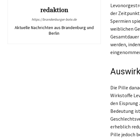
Levonorgestre
redaktion
der Zeitpunkt
https://brandenburger-bote.de
Spermien spie
Aktuelle Nachrichten aus Brandenburg und
weiblichen Ge
Berlin
Gesamtdauer b
werden, indem
eingenommen
Auswirk
Die Pille dan
Wirkstoffe Le
den Eisprung 
Bedeutung ist
Geschlechtsve
erheblich red
Pille jedoch 