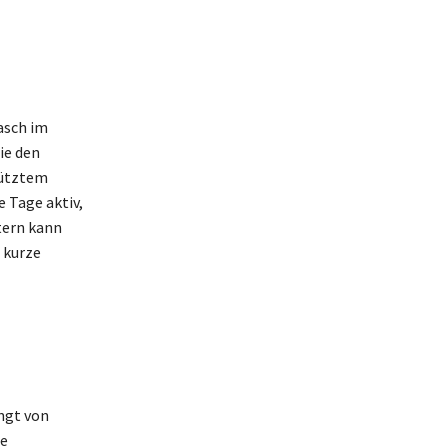
asch im
ie den
hütztem
e Tage aktiv,
tern kann
 kurze
ngt von
re