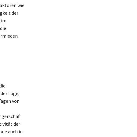
Faktoren wie
gkeit der
 im
die
ermieden
die
 der Lage,
Tagen von
ngerschaft
ivität der
one auch in