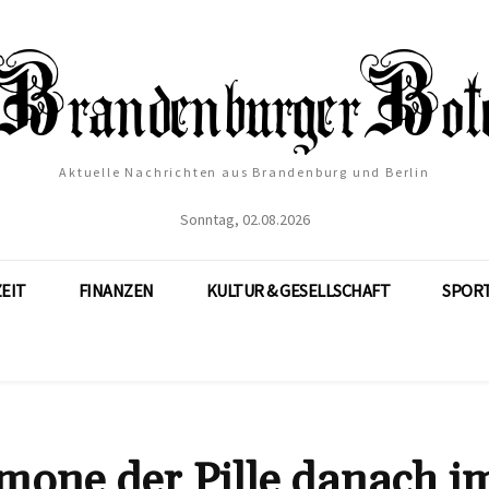
Aktuelle Nachrichten aus Brandenburg und Berlin
Sonntag, 02.08.2026
ZEIT
FINANZEN
KULTUR & GESELLSCHAFT
SPOR
mone der Pille danach i