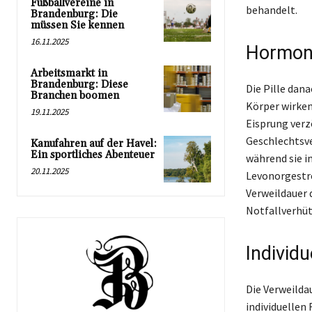
Fußballvereine in
behandelt.
Brandenburg: Die
müssen Sie kennen
16.11.2025
Hormone
Arbeitsmarkt in
Brandenburg: Diese
Die Pille dan
Branchen boomen
Körper wirken
19.11.2025
Eisprung verz
Geschlechtsve
Kanufahren auf der Havel:
Ein sportliches Abenteuer
während sie i
20.11.2025
Levonorgestre
Verweildauer 
Notfallverhü
Individ
Die Verweilda
individuellen